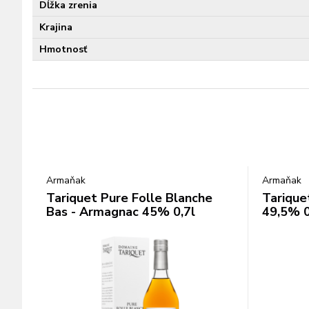
Dĺžka zrenia
Krajina
Hmotnosť
Armaňak
Armaňak
Tariquet Pure Folle Blanche
Tarique
Bas - Armagnac 45% 0,7l
49,5% 0