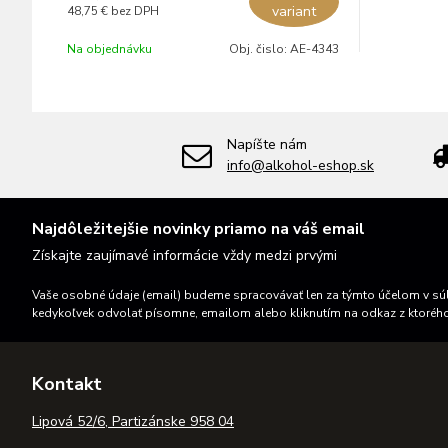
variant
48,75 €
bez DPH
Na objednávku
Obj. čislo:
AE-4343
Napíšte nám
info@alkohol-eshop.sk
Najdôležitejšie novinky priamo na váš email
Získajte zaujímavé informácie vždy medzi prvými
Vaše osobné údaje (email) budeme spracovávať len za týmto účelom v súl
kedykoľvek odvolať písomne, emailom alebo kliknutím na odkaz z ktoréh
Kontakt
Lipová 52/6, Partizánske 958 04