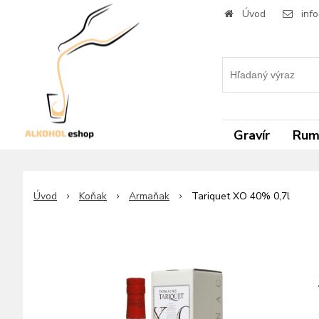
Úvod
inf
Gravír
Ru
Úvod
Koňak
Armaňak
Tariquet XO 40% 0,7l