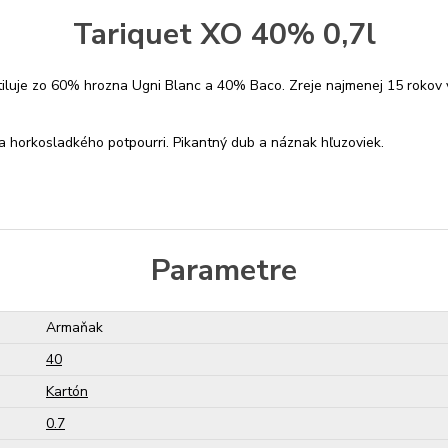
Tariquet XO 40% 0,7l
iluje zo 60% hrozna Ugni Blanc a 40% Baco. Zreje najmenej 15 rokov v 
 a horkosladkého potpourri. Pikantný dub a náznak hľuzoviek.
Parametre
Armaňak
40
Kartón
0.7