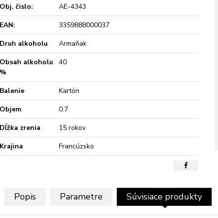
Obj. čislo:
AE-4343
EAN:
3359888000037
Druh alkoholu
Armaňak
Obsah alkoholu
40
%
Balenie
Kartón
Objem
0.7
Dĺžka zrenia
15 rokov
Krajina
Francúzsko
Popis
Parametre
Súvisiace produkty