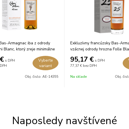
 Bas-Armagnac iba z odrody
Exkluzívny francúzsky Bas-Arm
i Blanc, ktorý zreje minimálne
vzácnej odrody hrozna Folle Bl
vo francúzskych dubových
ktorý zrel 25 rokov v dubových 
€
95,17
€
Vyberte
s DPH
s DPH
variant
 DPH
77,37 €
bez DPH
Obj. čislo:
AE-14355
Na sklade
Obj. čis
Naposledy navštívené