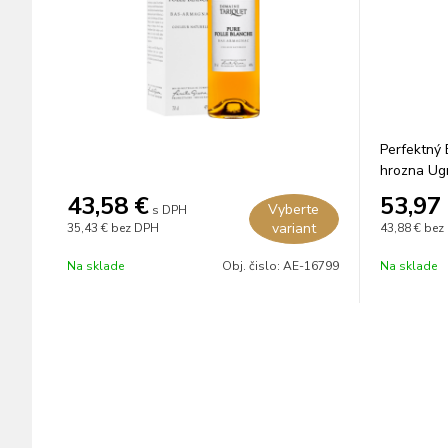
Perfektný
hrozna Ugn
10 rokov 
43,58
€
53,97
Vyberte
s DPH
sudoch.
variant
35,43 €
bez DPH
43,88 €
bez
Na sklade
Obj. čislo:
AE-16799
Na sklade