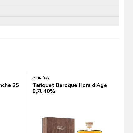
Armaňak
anche 25
Tariquet Baroque Hors d'Age
0,7l 40%