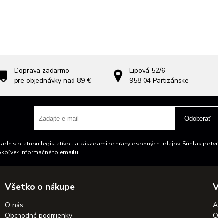
Doprava zadarmo
Lipová 52/6
pre objednávky nad 89 €
958 04
Partizánske
Odoberať
ade s platnou legislatívou a zásadami ochrany osobných údajov. Súhlas potvrd
okoľvek informačného emailu.
Všetko o nákupe
V
O nás
A
Obchodné podmienky
O