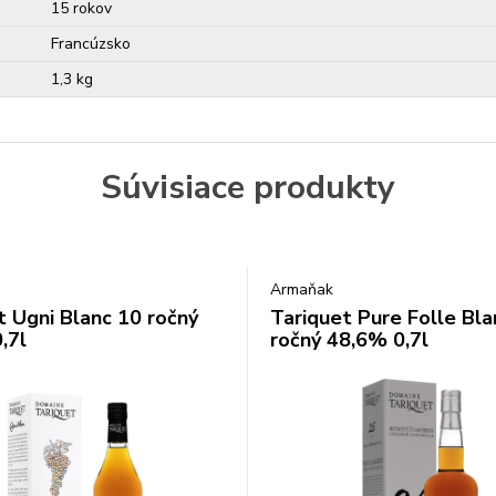
15 rokov
Francúzsko
1,3 kg
Súvisiace produkty
Armaňak
t Ugni Blanc 10 ročný
Tariquet Pure Folle Bl
,7l
ročný 48,6% 0,7l