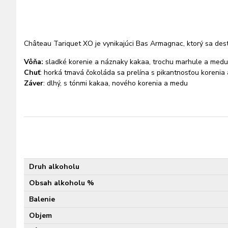
Château Tariquet XO je vynikajúci Bas Armagnac, ktorý sa dest
Vôňa:
sladké korenie a náznaky kakaa, trochu marhule a medu
Chuť
: horká tmavá čokoláda sa prelína s pikantnosťou korenia
Záver
: dlhý, s tónmi kakaa, nového korenia a medu
Druh alkoholu
Obsah alkoholu %
Balenie
Objem