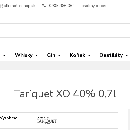
o@alkohol-eshop.sk
0905 966 062
osobný odber
m
Whisky
Gin
Koňak
Destiláty
Tariquet XO 40% 0,7l
Výrobca: