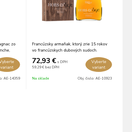
agnac zo
Francúzsky armaňak, ktorý zrie 15 rokov
anche,
vo francúzskych dubových sudoch.
sudoch.
72,93
€
Vyberte
Vyberte
s DPH
variant
variant
59,29 €
bez DPH
lo:
AE-14359
Na sklade
Obj. čislo:
AE-10923