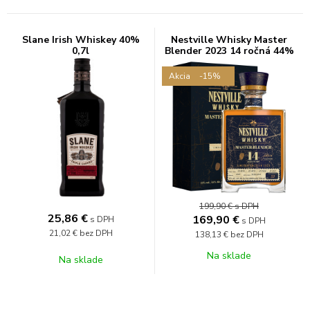
Slane Irish Whiskey 40%
Nestville Whisky Master
0,7l
Blender 2023 14 ročná 44%
0,7L
Akcia
-15%
199,90 €
s DPH
25,86
€
169,90
€
s DPH
s DPH
21,02 €
bez DPH
138,13 €
bez DPH
Na sklade
Na sklade