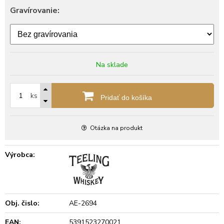
Gravírovanie:
Na sklade
ks
Pridať do košíka
Otázka na produkt
Výrobca:
Obj. čislo:
AE-2694
EAN:
5391523270021