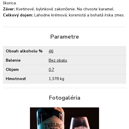
škorica.
Záver:
Kvetinové, bylinkové zakončenie. Na chvoste karamel.
Celkový dojem:
Lahodne krémová, korenistá a bohatá írska zmes.
Parametre
Obsah alkoholu %
46
Balenie
Bez obalu
Objem
0.7
Hmotnosť
1,378 kg
Fotogaléria