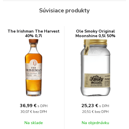
Súvisiace produkty
The Irishman The Harvest
Ole Smoky Original
40% 0,7l
Moonshine 0,5l 50%
36,99
€
25,23
€
s DPH
s DPH
30,07 €
bez DPH
20,51 €
bez DPH
Na sklade
Na objednávku