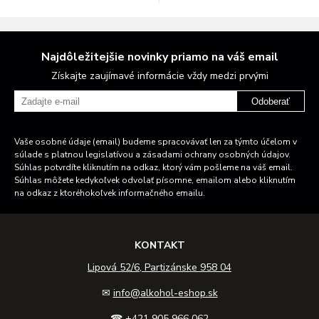
Najdôležitejšie novinky priamo na váš email
Získajte zaujímavé informácie vždy medzi prvými
Odoberať
Vaše osobné údaje (email) budeme spracovávať len za týmto účelom v
súlade s platnou legislatívou a zásadami ochrany osobných údajov.
Súhlas potvrdíte kliknutím na odkaz, ktorý vám pošleme na váš email.
Súhlas môžete kedykoľvek odvolať písomne, emailom alebo kliknutím
na odkaz z ktoréhokoľvek informačného emailu.
KONTAKT
Lipová 52/6, Partizánske 958 04
✉
info@alkohol-eshop.sk
☎
+421 905 966 062