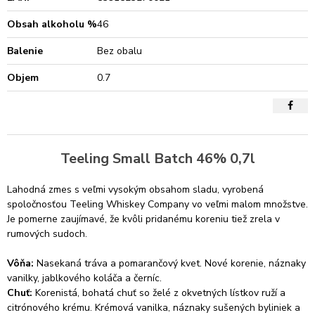
Obsah alkoholu %
46
Balenie
Bez obalu
Objem
0.7
Teeling Small Batch 46% 0,7l
Lahodná zmes s veľmi vysokým obsahom sladu, vyrobená
spoločnosťou Teeling Whiskey Company vo veľmi malom množstve.
Je pomerne zaujímavé, že kvôli pridanému koreniu tiež zrela v
rumových sudoch.
Vôňa:
Nasekaná tráva a pomarančový kvet. Nové korenie, náznaky
vanilky, jablkového koláča a černíc.
Chuť:
Korenistá, bohatá chuť so želé z okvetných lístkov ruží a
citrónového krému. Krémová vanilka, náznaky sušených byliniek a