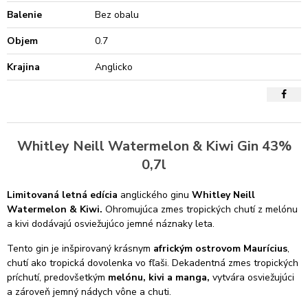
Balenie
Bez obalu
Objem
0.7
Krajina
Anglicko
Whitley Neill Watermelon & Kiwi Gin 43%
0,7l
Limitovaná letná edícia
anglického ginu
Whitley Neill
Watermelon & Kiwi.
Ohromujúca zmes tropických chutí z melónu
a kivi dodávajú osviežujúco jemné náznaky leta.
Tento gin je inšpirovaný krásnym
africkým ostrovom
Maurícius
,
chutí ako tropická dovolenka vo fľaši. Dekadentná zmes tropických
príchutí, predovšetkým
melónu, kivi a manga,
vytvára osviežujúci
a zároveň jemný nádych vône a chuti.