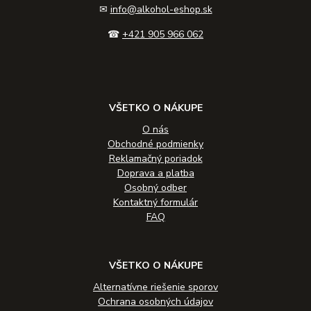
✉
info@alkohol-eshop.sk
☎
+421 905 966 062
VŠETKO O NÁKUPE
O nás
Obchodné podmienky
Reklamačný poriadok
Doprava a platba
Osobný odber
Kontaktný formulár
FAQ
VŠETKO O NÁKUPE
Alternatívne riešenie sporov
Ochrana osobných údajov