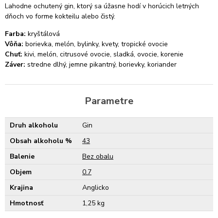
Lahodne ochutený gin, ktorý sa úžasne hodí v horúcich letných
dňoch vo forme kokteilu alebo čistý.
Farba:
kryštálová
Vôňa:
borievka, melón, bylinky, kvety, tropické ovocie
Chuť:
kivi, melón, citrusové ovocie, sladká, ovocie, korenie
Záver:
stredne dlhý, jemne pikantný, borievky, koriander
Parametre
Druh alkoholu
Gin
Obsah alkoholu %
43
Balenie
Bez obalu
Objem
0.7
Krajina
Anglicko
Hmotnosť
1,25 kg