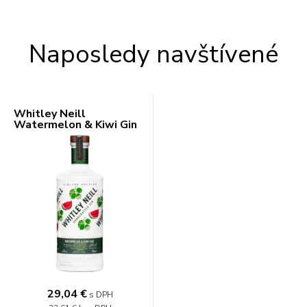
Naposledy navštívené
Whitley Neill
Watermelon & Kiwi Gin
43% 0,7l
29,04 €
s DPH