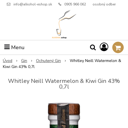
info@alkohol-eshop.sk
0905 966 062
osobný odber
Menu
Úvod
Gin
Ochutený Gin
Whitley Neill Watermelon &
Kiwi Gin 43% 0,7l
Whitley Neill Watermelon & Kiwi Gin 43%
0,7l