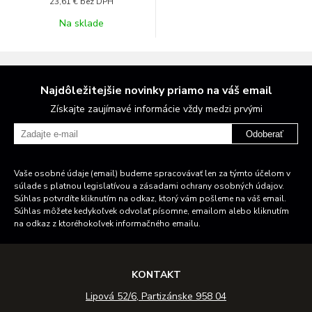
23,61 €
bez DPH
Na sklade
Najdôležitejšie novinky priamo na váš email
Získajte zaujímavé informácie vždy medzi prvými
Odoberať
Vaše osobné údaje (email) budeme spracovávať len za týmto účelom v
súlade s platnou legislatívou a zásadami ochrany osobných údajov.
Súhlas potvrdíte kliknutím na odkaz, ktorý vám pošleme na váš email.
Súhlas môžete kedykoľvek odvolať písomne, emailom alebo kliknutím
na odkaz z ktoréhokoľvek informačného emailu.
KONTAKT
Lipová 52/6, Partizánske 958 04