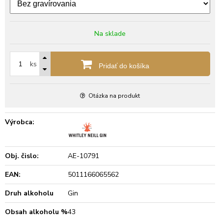
Na sklade
ks
Pridať do košíka
Otázka na produkt
Výrobca:
Obj. čislo:
AE-10791
EAN:
5011166065562
Druh alkoholu
Gin
Obsah alkoholu %
43