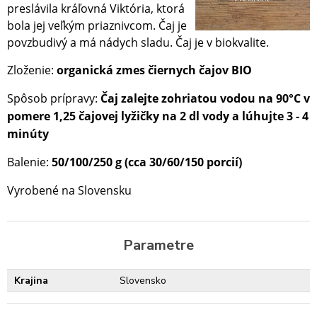
preslávila kráľovná Viktória, ktorá
bola jej veľkým priaznivcom. Čaj je
povzbudivý a má nádych sladu. Čaj je v biokvalite.
Zloženie:
organická zmes čiernych čajov BIO
Spôsob prípravy:
Čaj zalejte zohriatou vodou na 90
°C
v
pomere 1,25 čajovej lyžičky na 2 dl vody a lúhujte 3 -
4
minúty
Balenie:
50/100/250 g (cca 30/60/150 porcií)
Vyrobené na Slovensku
Parametre
Krajina
Slovensko