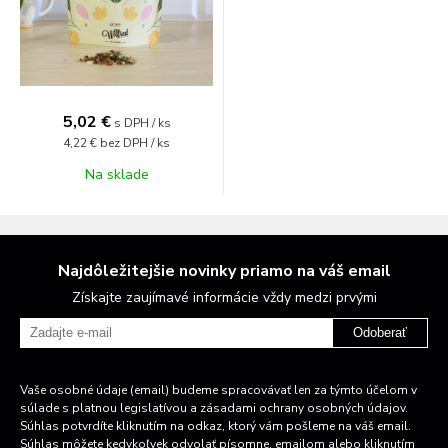
5,02 €
s DPH / ks
4,22 €
bez DPH / ks
Na sklade
Najdôležitejšie novinky priamo na váš email
Získajte zaujímavé informácie vždy medzi prvými
Odoberať
Vaše osobné údaje (email) budeme spracovávať len za týmto účelom v
súlade s platnou legislatívou a zásadami ochrany osobných údajov.
Súhlas potvrdíte kliknutím na odkaz, ktorý vám pošleme na váš email.
Súhlas môžete kedykoľvek odvolať písomne, emailom alebo kliknutím