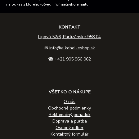
na odkaz z ktoréhokoľvek informačného emailu.
KONTAKT
Lipová 52/6, Partizánske 958 04
✉
info@alkohol-eshop.sk
☎
+421 905 966 062
VŠETKO O NÁKUPE
O nás
Obchodné podmienky
Reklamačný poriadok
Doprava a platba
Osobný odber
Kontaktný formulár