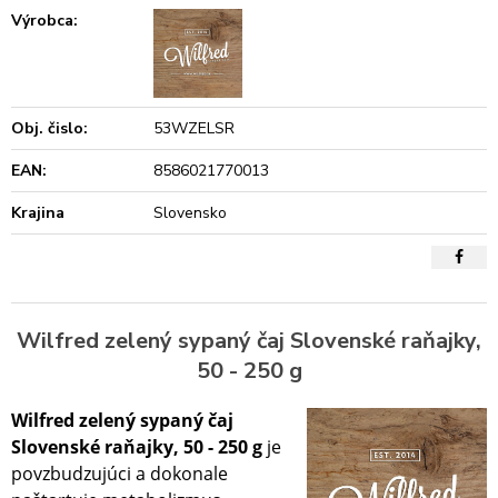
Výrobca:
Obj. čislo:
53WZELSR
EAN:
8586021770013
Krajina
Slovensko
Wilfred zelený sypaný čaj Slovenské raňajky,
50 - 250 g
Wilfred zelený sypaný čaj
Slovenské raňajky, 50 - 250 g
je
povzbudzujúci a dokonale