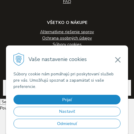
FAQ
VŠETKO O NÁKUPE
Alternatívne riešenie sporov
Ochrana osobných údajov
Súbory cookies
Novinky
Veľkoobchodná spolupráca
Vaše nastavenie cookies
Kontakty
Súbory cookie nám pomáhajú pri poskytovaní služieb
pre vás. Umožňujú spoznať a zapamätať si vaše
© 2026 Alkohol-eshop.sk •
tvorba eshopu cez UNIobchod
,
webhosting
spoločnosti
preferencie.
WEBYGROUP
Prijať
Powered by
Translate
Nastaviť
Odmietnuť