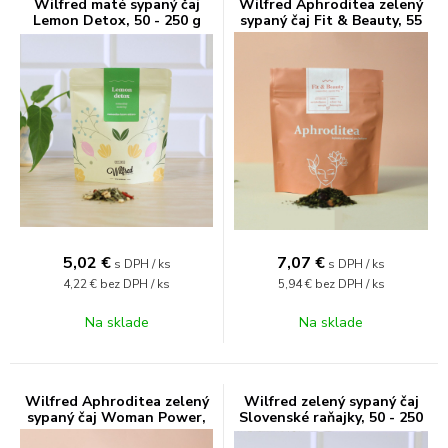
Wilfred maté sypaný čaj
Wilfred Aphroditea zelený
Lemon Detox, 50 - 250 g
sypaný čaj Fit & Beauty, 55
g
5,02
€
7,07
€
s DPH / ks
s DPH / ks
4,22 €
bez DPH / ks
5,94 €
bez DPH / ks
Na sklade
Na sklade
Wilfred Aphroditea zelený
Wilfred zelený sypaný čaj
sypaný čaj Woman Power,
Slovenské raňajky, 50 - 250
50 g
g