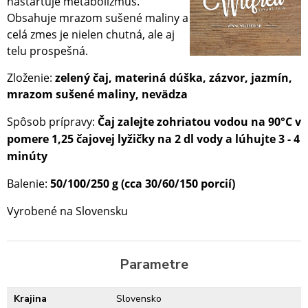
naštartuje metabolizmus.
Obsahuje mrazom sušené maliny a
celá zmes je nielen chutná, ale aj
telu prospešná.
Zloženie:
zelený čaj, materiná dúška, zázvor, jazmín,
mrazom sušené maliny, nevädza
Spôsob prípravy:
Čaj zalejte zohriatou vodou na 90
°C
v
pomere 1,25 čajovej lyžičky na 2 dl vody a lúhujte 3 -
4
minúty
Balenie:
50/100/250 g (cca 30/60/150 porcií)
Vyrobené na Slovensku
Parametre
Krajina
Slovensko