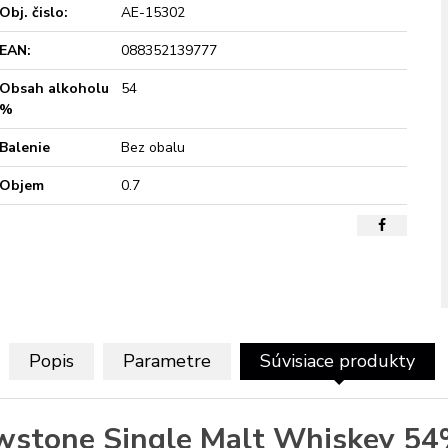
Obj. čislo:
AE-15302
EAN:
088352139777
Obsah alkoholu
54
%
Balenie
Bez obalu
Objem
0.7
Popis
Parametre
Súvisiace produkty
wstone Single Malt Whiskey 54