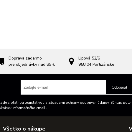
Doprava zadarmo
Lipová 52/6
pre objednávky nad 89 €
958 04
Partizánske
Odoberať
ade s platnou legislatívou a zásadami ochrany osobných údajov. Súhlas potvrd
okoľvek informačného emailu.
Všetko o nákupe
V