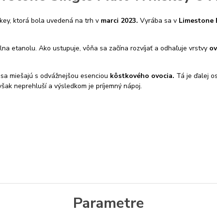
ey, ktorá bola uvedená na trh v
marci 2023.
Vyrába sa v
Limestone B
lna etanolu. Ako ustupuje, vôňa sa začína rozvíjať a odhaľuje vrstvy
ov
 sa miešajú s odvážnejšou esenciou
kôstkového ovocia.
Tá je ďalej 
 však neprehluší a výsledkom je príjemný nápoj.
Parametre