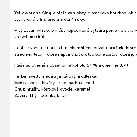
Yellowstone Single Malt Whiskey
je americká bourbon whisk
vyzrievaná v
Indiane
a zrela
4 roky.
Prvý závan whisky prináša teplo, ktoré vytvára pomerne silná v
zrelých
marhúľ.
Teplo z vône ustupuje chuti okamžitému prívalu
hrušiek,
ktoré
stredným telom, ktoré naplní chuť určitou bohatosťou, ktorá ju
Fľaše sú plnené s obsahom alkoholu
54 %
a objem je
0,7 l.
Farba:
svetlohnedá s jantárovými odleskami
Vôňa:
ovocie, hrušky, zrelé marhule, med
Chuť:
hrušky, kôstkové ovocie, karamel
Záver:
dlhý, sušienky, koláč