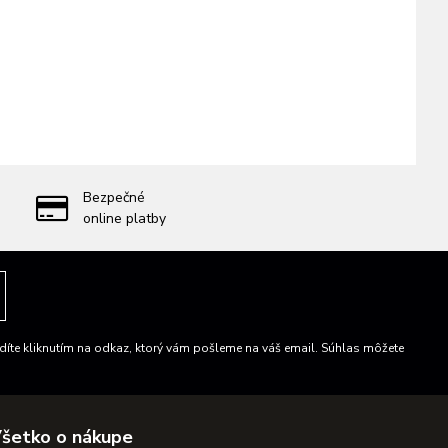
Bezpečné
online platby
íte kliknutím na odkaz, ktorý vám pošleme na váš email. Súhlas môžete
šetko o nákupe