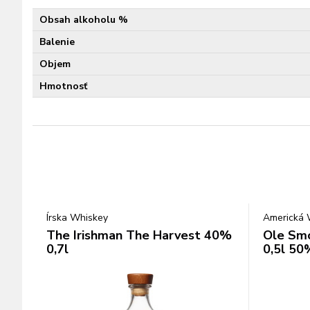
Obsah alkoholu %
Balenie
Objem
Hmotnosť
Írska Whiskey
Americká 
The Irishman The Harvest 40%
Ole Smo
0,7l
0,5l 50