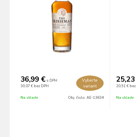
36,99
€
25,23
Vyberte
s DPH
variant
30,07 €
bez DPH
20,51 €
bez
Na sklade
Obj. čislo:
AE-13634
Na sklade