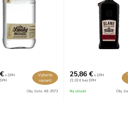
€
25,86
€
Vyberte
s DPH
s DPH
variant
 DPH
21,02 €
bez DPH
Obj. čislo:
AE-3573
Na sklade
Obj. či