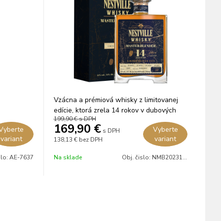
Vzácna a prémiová whisky z limitovanej
edície, ktorá zrela 14 rokov v dubových
199,90 €
s DPH
sudoch po rume.
169,90
€
Vyberte
Vyberte
s DPH
variant
variant
138,13 €
bez DPH
slo:
AE-7637
Na sklade
Obj. čislo:
NMB202314Y