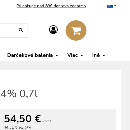
Pri nákupe nad 89€ doprava zadarmo
Darčekové balenia
Viac
Iné
54% 0,7l
54,50
€
s DPH
44,31 €
bez DPH