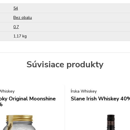
54
Bez obalu
0.7
1,17 kg
Súvisiace produkty
Whiskey
Írska Whiskey
ky Original Moonshine
Slane Irish Whiskey 40%
%