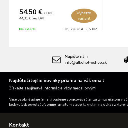
54,50 €
Vyberte
s DPH
variant
44,31 €
bez DPH
Na sklade
Obj. čislo:
AE-15302
Napíšte nám
info@alkohol-eshop.sk
Najdôležitejšie novinky priamo na váš email
Získajte zaujímavé informácie vždy medzi prvými
Vaše osobné údaje (email) budeme spracovávať len za týmto účelom v súl
kedykoľvek odvolať písomne, emailom alebo kliknutím na odkaz z ktoréh
Kontakt