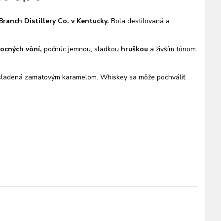
ranch Distillery Co. v Kentucky.
Bola destilovaná a
ocných vôní,
počnúc jemnou, sladkou
hruškou
a živším tónom
osladená zamatovým karamelom. Whiskey sa môže pochváliť