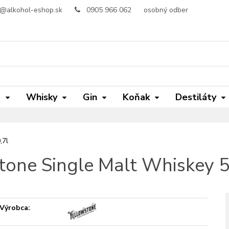
o@alkohol-eshop.sk
0905 966 062
osobný odber
m
Whisky
Gin
Koňak
Destiláty
,7l
tone Single Malt Whiskey 
Výrobca: