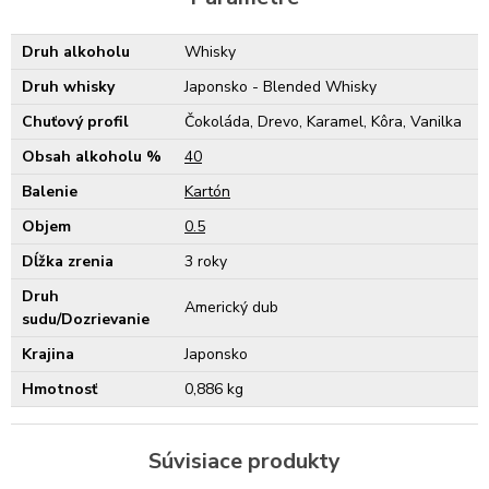
Druh alkoholu
Whisky
Druh whisky
Japonsko - Blended Whisky
Chuťový profil
Čokoláda, Drevo, Karamel, Kôra, Vanilka
Obsah alkoholu %
40
Balenie
Kartón
Objem
0.5
Dĺžka zrenia
3 roky
Druh
Americký dub
sudu/Dozrievanie
Krajina
Japonsko
Hmotnosť
0,886 kg
Súvisiace produkty