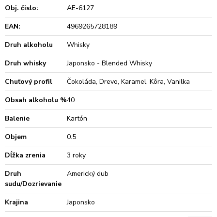
Obj. čislo:
AE-6127
EAN:
4969265728189
Druh alkoholu
Whisky
Druh whisky
Japonsko - Blended Whisky
Chuťový profil
Čokoláda, Drevo, Karamel, Kôra, Vanilka
Obsah alkoholu %
40
Balenie
Kartón
Objem
0.5
Dĺžka zrenia
3 roky
Druh
Americký dub
sudu/Dozrievanie
Krajina
Japonsko