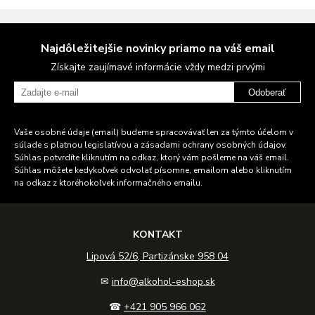
Najdôležitejšie novinky priamo na váš email
Získajte zaujímavé informácie vždy medzi prvými
Odoberať
Vaše osobné údaje (email) budeme spracovávať len za týmto účelom v
súlade s platnou legislatívou a zásadami ochrany osobných údajov.
Súhlas potvrdíte kliknutím na odkaz, ktorý vám pošleme na váš email.
Súhlas môžete kedykoľvek odvolať písomne, emailom alebo kliknutím
na odkaz z ktoréhokoľvek informačného emailu.
KONTAKT
Lipová 52/6, Partizánske 958 04
✉
info@alkohol-eshop.sk
☎
+421 905 966 062