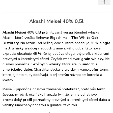
Akashi Meisei 40% 0,5l
Akashi Meisei
40% 0,5l
je limitovaná verzia blended whisky
Akashi, ktorú vyrába liehovar
Eigashima - The White Oak
Distillery.
Na rozdiel od bežnej edície, ktorá obsahuje 30 %
single
malt whisky
zrejúcej v sudoch z amerického duba, táto nová
expresia obsahuje
45 %,
čo jej dodáva elegantný profil s krásnymi
drevitými a korenistými tónmi. Zvyšok zmesi tvorí
grain whisky.
Ide
o zmes prevažne
3-ročných
whisky
, ktoré zreli v
sudoch z
amerického dubu
. Charakteristická je typickými vanilkovými tónmi,
ktoré jej tieto sudy dodávajú, a príjemným náznakom korenia a
kvetov.
Meisei v japončine doslova znamená "celebrita", preto vás tento
špeciálny ročník očarí ako hviezda tým, že jemne odhalí svoj
aromatický profil
poznačený drevitými a korenistými tónmi duba a
vanilky, umocnený bohatou a guľatou textúrou.