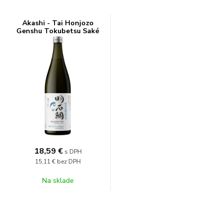
Akashi - Tai Honjozo
Genshu Tokubetsu Saké
0,72l 19%
18,59
€
s DPH
15,11 €
bez DPH
Na sklade