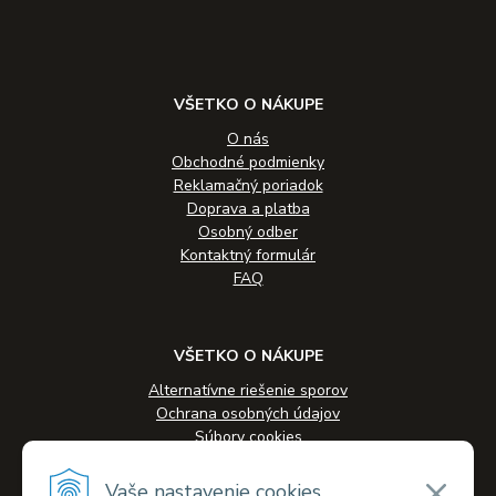
VŠETKO O NÁKUPE
O nás
Obchodné podmienky
Reklamačný poriadok
Doprava a platba
Osobný odber
Kontaktný formulár
FAQ
VŠETKO O NÁKUPE
Alternatívne riešenie sporov
Ochrana osobných údajov
Súbory cookies
Novinky
Veľkoobchodná spolupráca
Vaše nastavenie cookies