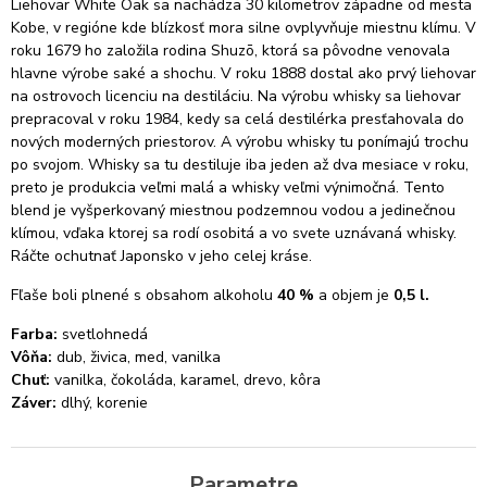
Liehovar White Oak sa nachádza 30 kilometrov západne od mesta
Kobe, v regióne kde blízkosť mora silne ovplyvňuje miestnu klímu.
V
roku 1679 ho založila rodina Shuzō, ktorá sa pôvodne venovala
hlavne výrobe saké a shochu.
V roku 1888 dostal ako prvý liehovar
na ostrovoch licenciu na destiláciu.
Na výrobu whisky sa liehovar
prepracoval v roku 1984, kedy sa celá destilérka presťahovala do
nových moderných priestorov.
A výrobu whisky tu ponímajú trochu
po svojom.
Whisky sa tu destiluje iba jeden až dva mesiace v roku,
preto je produkcia veľmi malá a whisky veľmi výnimočná. Tento
blend je vyšperkovaný miestnou podzemnou vodou a jedinečnou
klímou, vďaka ktorej sa rodí osobitá a vo svete uznávaná whisky.
Ráčte ochutnať Japonsko v jeho celej kráse.
Fľaše boli plnené s obsahom alkoholu
40 %
a objem je
0,5 l.
Farba:
svetlohnedá
Vôňa:
dub, živica, med, vanilka
Chuť:
vanilka, čokoláda, karamel, drevo, kôra
Záver:
dlhý, korenie
Parametre