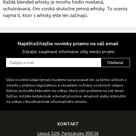
Každá blended whisky je mnoho hodín miešaná,
ochutnávaná, čím vzniká skutočne jemná whisky. To ocenia
najmä tí, ktorí s whisky ešte len začínajú.
Najdôležitejšie novinky priamo na váš email
Získajte zaujímavé informácie vždy medzi prvými
Odoberať
Vaše osobné údaje (email) budeme spracovávať len za týmto účelom v
súlade s platnou legislatívou a zásadami ochrany osobných údajov.
Súhlas potvrdíte kliknutím na odkaz, ktorý vám pošleme na váš email.
Súhlas môžete kedykoľvek odvolať písomne, emailom alebo kliknutím
na odkaz z ktoréhokoľvek informačného emailu.
KONTAKT
Lipová 52/6, Partizánske 958 04