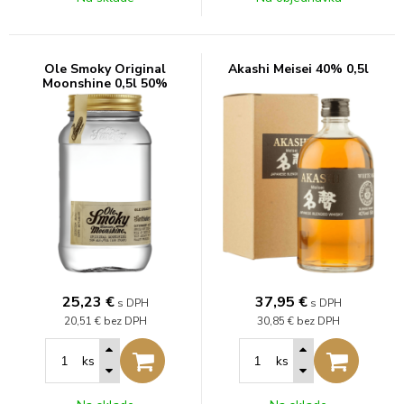
Ole Smoky Original
Akashi Meisei 40% 0,5l
Moonshine 0,5l 50%
25,23
€
37,95
€
s DPH
s DPH
20,51 €
bez DPH
30,85 €
bez DPH
ks
ks