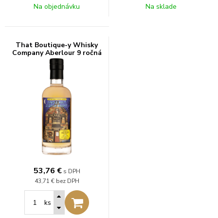
Na objednávku
Na sklade
That Boutique-y Whisky
Company Aberlour 9 ročná
49,7% 0,5l
53,76
€
s DPH
43,71 €
bez DPH
ks