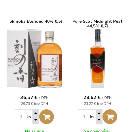
Tokinoka Blended 40% 0,5l
Pure Scot Midnight Peat
44,5% 0,7l
36,57
€
28,62
€
s DPH
s DPH
29,73 €
bez DPH
23,27 €
bez DPH
ks
ks
Na sklade
Na objednávku