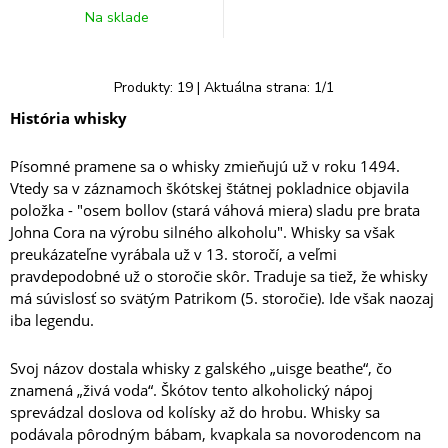
Na sklade
Produkty:
19
| Aktuálna strana:
1
/
1
História whisky
Písomné pramene sa o whisky zmieňujú už v roku 1494.
Vtedy sa v záznamoch škótskej štátnej pokladnice objavila
položka - "osem bollov (stará váhová miera) sladu pre brata
Johna Cora na výrobu silného alkoholu". Whisky sa však
preukázateľne vyrábala už v 13. storočí, a veľmi
pravdepodobné už o storočie skôr. Traduje sa tiež, že whisky
má súvislosť so svätým Patrikom (5. storočie). Ide však naozaj
iba legendu.
Svoj názov dostala whisky z galského „uisge beathe“, čo
znamená „živá voda“. Škótov tento alkoholický nápoj
sprevádzal doslova od kolísky až do hrobu. Whisky sa
podávala pôrodným bábam, kvapkala sa novorodencom na