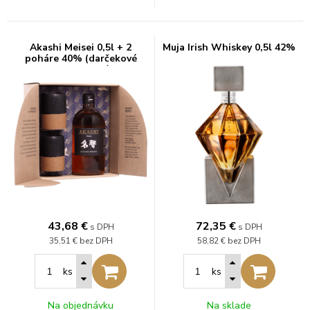
Akashi Meisei 0,5l + 2
Muja Irish Whiskey 0,5l 42%
poháre 40% (darčekové
balenie 2 poháre)
43,68
€
72,35
€
s DPH
s DPH
35,51 €
bez DPH
58,82 €
bez DPH
ks
ks
Na objednávku
Na sklade