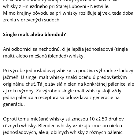
whisky z Hniezdneho pri Starej Ľubovni - Nestville.
Mimo krajiny pôvodu sa pri whisky rozlišuje aj vek, teda doba
zrenia v drevených sudoch.
Single malt alebo blended?
Ani odborníci sa nezhodnú, či je lepšia jednosladová (single
malt), alebo miešaná (blended) whisky.
Pri výrobe jednosladovej whisky sa používa výhradne sladový
jačmeň. U singel malt whisky znalci oceňujú predovšetkým
originálnu chuť. Tá je závislá nielen na konkrétnej pálenice, ale
aj roku výroby. Za výrobou single malt whisky stojí vždy
jedna pálenica a receptúra ​​sa odovzdáva z generácie na
generáciu.
Oproti tomu miešané whisky sú zmesou 10 až 50 druhov
rôznych whisky. Blended whisky vznikajú zmesou nielen
jednosladových, ale aj obilných whisky z rôznych páleníc.