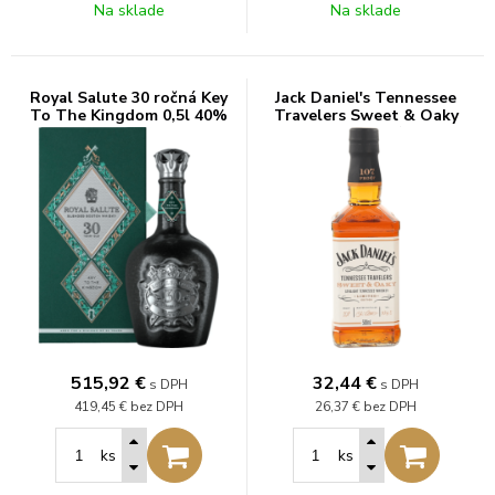
Na sklade
Na sklade
Royal Salute 30 ročná Key
Jack Daniel's Tennessee
To The Kingdom 0,5l 40%
Travelers Sweet & Oaky
0,5l 53,5%
515,92
€
32,44
€
s DPH
s DPH
419,45 €
bez DPH
26,37 €
bez DPH
ks
ks