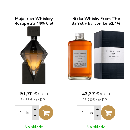
Muja Irish Whiskey
Nikka Whisky From The
Rosapetra 44% 0,5l
Barrel v kartóniku 51,4%
0,5l
91,70
€
43,37
€
s DPH
s DPH
74,55 €
bez DPH
35,26 €
bez DPH
ks
ks
Na sklade
Na sklade