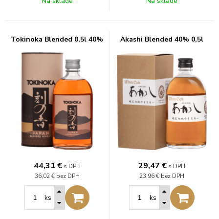
Na sklade
Na sklade
Tokinoka Blended 0,5l 40%
Akashi Blended 40% 0,5l
44,31
€
29,47
€
s DPH
s DPH
36,02 €
bez DPH
23,96 €
bez DPH
ks
ks