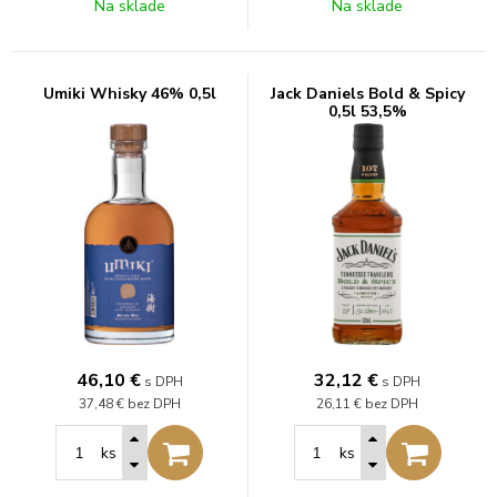
Na sklade
Na sklade
Umiki Whisky 46% 0,5l
Jack Daniels Bold & Spicy
0,5l 53,5%
46,10
€
32,12
€
s DPH
s DPH
37,48 €
bez DPH
26,11 €
bez DPH
ks
ks