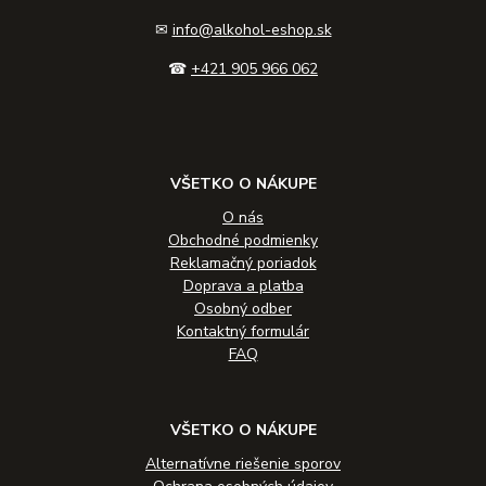
✉
info@alkohol-eshop.sk
☎
+421 905 966 062
VŠETKO O NÁKUPE
O nás
Obchodné podmienky
Reklamačný poriadok
Doprava a platba
Osobný odber
Kontaktný formulár
FAQ
VŠETKO O NÁKUPE
Alternatívne riešenie sporov