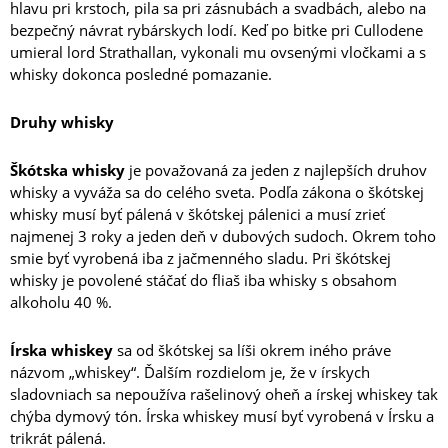
hlavu pri krstoch, pila sa pri zásnubách a svadbách, alebo na
bezpečný návrat rybárskych lodí. Keď po bitke pri Cullodene
umieral lord Strathallan, vykonali mu ovsenými vločkami a s
whisky dokonca posledné pomazanie.
Druhy whisky
Škótska whisky
je považovaná za jeden z najlepších druhov
whisky a vyváža sa do celého sveta. Podľa zákona o škótskej
whisky musí byť pálená v škótskej pálenici a musí zrieť
najmenej 3 roky a jeden deň v dubových sudoch. Okrem toho
smie byť vyrobená iba z jačmenného sladu. Pri škótskej
whisky je povolené stáčať do fliaš iba whisky s obsahom
alkoholu 40 %.
Írska whiskey
sa od škótskej sa líši okrem iného práve
názvom „whiskey“. Ďalším rozdielom je, že v írskych
sladovniach sa nepoužíva rašelinový oheň a írskej whiskey tak
chýba dymový tón. Írska whiskey musí byť vyrobená v Írsku a
trikrát pálená.