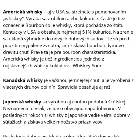
Americká whisky
– aj v USA sa stretnete s pomenovaním
„whiskey“. Vyrába sa z obilnín alebo kukurice. Časté je tiež
označenie Bourbon čo je whisky, ktorá pochádza zo štátu
Kentucky v USA a obsahuje najmenej 51% kukurice. Na zrenie
sa ukladá výhradne do nových dubových sudov. Tie sú pred
použitím vypálené zvnútra, čím získava bourbon dymovo
drevitú chuť. Práve tá je pre bourbon charakteristická.
Americká whisky je tiež ingredienciou jedného z
najslávnejších whisky koktailov - Whiskey Sour.
Kanadská whisky
je väčšinou jemnejšej chuti a je vyrobená z
viacerých druhov obilnín. Spravidla obsahuje aj raž.
Japonská whisky
sa výrobou aj chuťou podobná škótskej.
Neznamená to však, že ide o obyčajnú napodobeninu. V
posledných rokoch si whisky z Japonska vedie veľmi dobre v
súťažiach a získava veľké množstvo priaznivcov.
Poslednou dobou vystrkujú rožky aj kvalitné slovenské