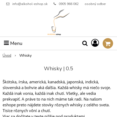
info@alkohol-eshop.sk
0905 966 062
osobný odber
Menu
Úvod
Whisky
Whisky | 0.5
Škótska, írska, americká, kanadská, japonská, indická,
slovenská a bohvie aká ďalšia. Každá whisky má niečo svoje.
Každá inak vonia, každá inak chutí. Všetky, ale vedia
prekvapiť. A práve to na nich máme tak radi. Na našom
eshope preto nájdete stovky rôznych whisky z celého sveta.
Tisíce rôznych vôní a chutí.
Viac sa dočítate v
texte nižšie pod produktami
.