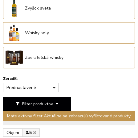
Zvyšok sveta
Whisky sety
Zberateľská whisky
Zoradiť:
Prednastavené
Filter produktov
Máte aktívny filter
Aktuálne sa zobrazujú vyfiltrované produkty.
Objem
0.5