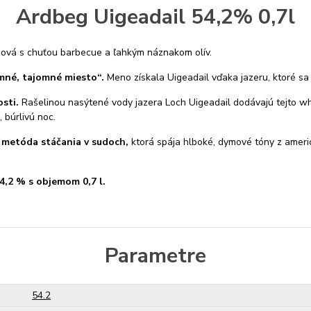
Ardbeg Uigeadail 54,2% 0,7l
mová s chuťou barbecue a ľahkým náznakom olív.
mné, tajomné miesto“.
Meno získala Uigeadail vďaka jazeru, ktoré s
sti.
Rašelinou nasýtené vody jazera Loch Uigeadail dodávajú tejto whi
 búrlivú noc.
 metóda stáčania v sudoch,
ktorá spája hlboké, dymové tóny z amer
4,2 % s objemom 0,7 l.
Parametre
54.2