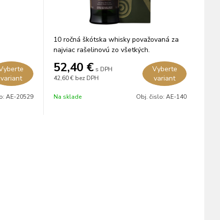
10 ročná škótska whisky považovaná za
najviac rašelinovú zo všetkých.
52,40
€
Vyberte
Vyberte
s DPH
variant
variant
42,60 €
bez DPH
lo:
AE-20529
Na sklade
Obj. čislo:
AE-140