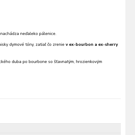
a nachádza neďaleko pálenice.
sky dymové tóny, zatiaľ čo zrenie
v ex-bourbon a ex-sherry
ického duba po bourbone so šťavnatým, hrozienkovým