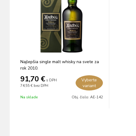
Najlepšia single malt whisky na svete za
rok 2010.
91,70
€
Vyberte
s DPH
variant
74,55 €
bez DPH
Na sklade
Obj. čislo:
AE-142