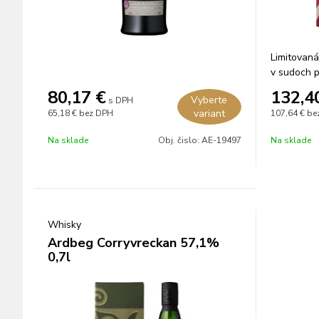
Limitovaná
v sudoch p
80,17
€
132,4
Vyberte
s DPH
variant
65,18 €
bez DPH
107,64 €
be
Na sklade
Obj. čislo:
AE-19497
Na sklade
Whisky
Ardbeg Corryvreckan 57,1%
0,7l