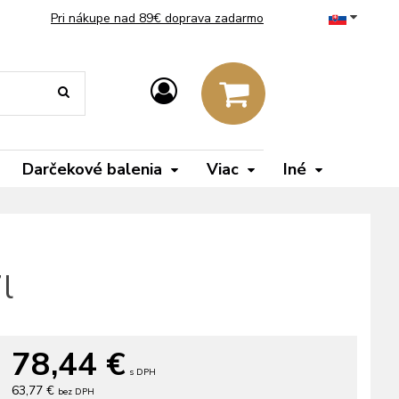
Pri nákupe nad 89€ doprava zadarmo
Darčekové balenia
Viac
Iné
l
78,44
€
s DPH
63,77 €
bez DPH