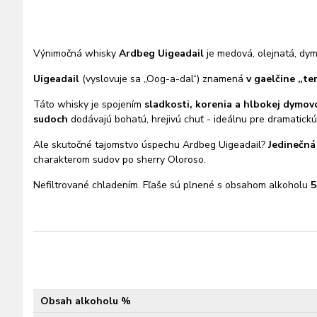
Výnimočná whisky
Ardbeg Uigeadail
je medová, olejnatá, dy
Uigeadail
(vyslovuje sa „Oog-a-dal“) znamená
v gaelčine „te
Táto whisky je spojením
sladkosti, korenia a hlbokej dymovo
sudoch
dodávajú bohatú, hrejivú chuť - ideálnu pre dramatickú,
Ale skutočné tajomstvo úspechu Ardbeg Uigeadail?
Jedinečná
charakterom sudov po sherry Oloroso.
Nefiltrované chladením. Fľaše sú plnené s obsahom alkoholu
5
Obsah alkoholu %