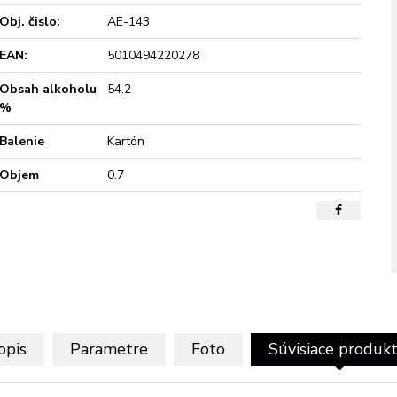
Obj. čislo:
AE-143
EAN:
5010494220278
Obsah alkoholu
54.2
%
Balenie
Kartón
Objem
0.7
opis
Parametre
Foto
Súvisiace produk