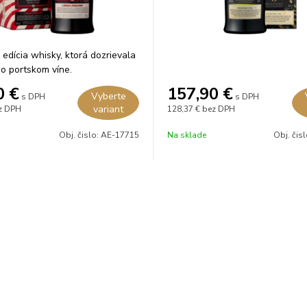
 edícia whisky, ktorá dozrievala
o portskom víne.
0
€
157,90
€
Vyberte
s DPH
s DPH
variant
z DPH
128,37 €
bez DPH
Obj. čislo:
AE-17715
Na sklade
Obj. čis