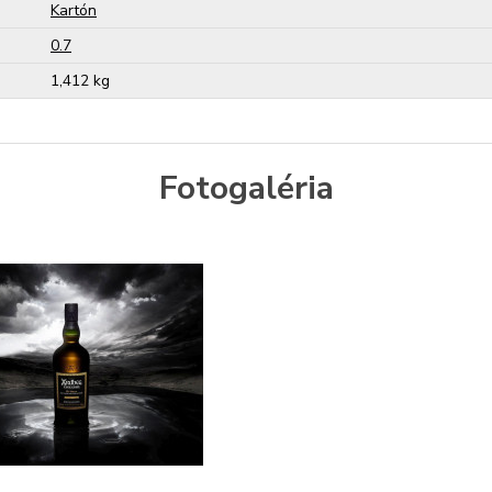
Kartón
0.7
1,412 kg
Fotogaléria