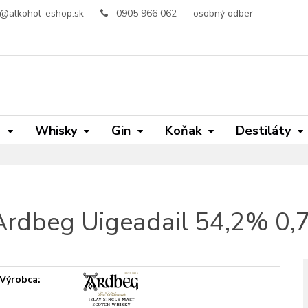
o@alkohol-eshop.sk
0905 966 062
osobný odber
m
Whisky
Gin
Koňak
Destiláty
Ardbeg Uigeadail 54,2% 0,7
Výrobca: