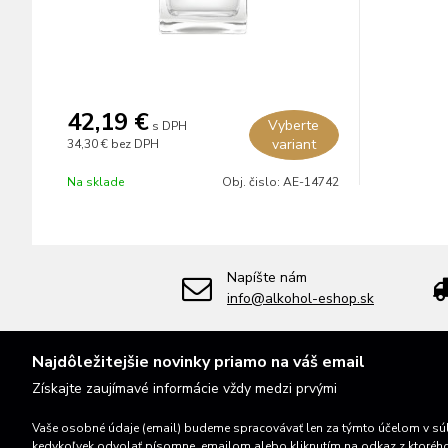
42,19 €
Vyberte
s DPH
variant
34,30 €
bez DPH
Na sklade
Obj. čislo:
AE-14742
Napíšte nám
info@alkohol-eshop.sk
Najdôležitejšie novinky priamo na váš email
Získajte zaujímavé informácie vždy medzi prvými
Vaše osobné údaje (email) budeme spracovávať len za týmto účelom v súl
kedykoľvek odvolať písomne, emailom alebo kliknutím na odkaz z ktoréh