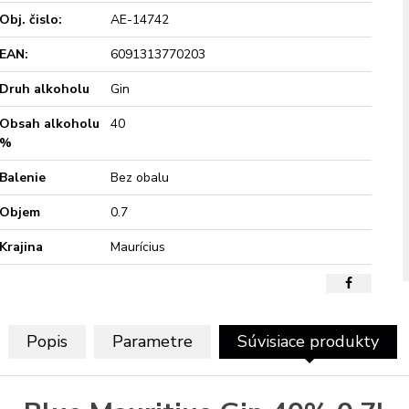
Obj. čislo:
AE-14742
EAN:
6091313770203
Druh alkoholu
Gin
Obsah alkoholu
40
%
Balenie
Bez obalu
Objem
0.7
Krajina
Maurícius
Popis
Parametre
Súvisiace produkty