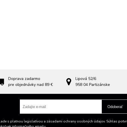
Doprava zadarmo
Lipová 52/6
pre objednávky nad 89 €
958 04
Partizánske
Odoberať
ade s platnou legislatívou a zásadami ochrany osobných údajov. Súhlas potvrd
okoľvek informačného emailu.