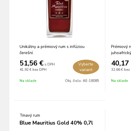
Unikátny a prémiový rum s infúziou
Prémiový r
čerešní.
juhoafrick
fortifikova
51,56
€
40,17
Vyberte
s DPH
variant
41,92 €
bez DPH
32,66 €
bez
Na sklade
Obj. čislo:
AE-18085
Na sklade
Tmavý rum
Blue Mauritius Gold 40% 0,7l