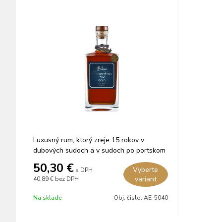
Luxusný rum, ktorý zreje 15 rokov v
dubových sudoch a v sudoch po portskom
víne.
50,30
€
Vyberte
s DPH
variant
40,89 €
bez DPH
Na sklade
Obj. čislo:
AE-5040