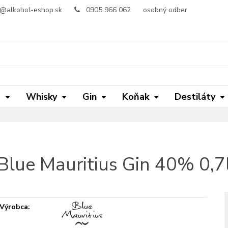
o@alkohol-eshop.sk
0905 966 062
osobný odber
m
Whisky
Gin
Koňak
Destiláty
Blue Mauritius Gin 40% 0,7
Výrobca: