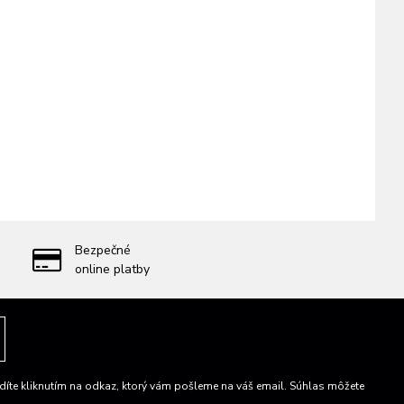
Bezpečné
online platby
íte kliknutím na odkaz, ktorý vám pošleme na váš email. Súhlas môžete