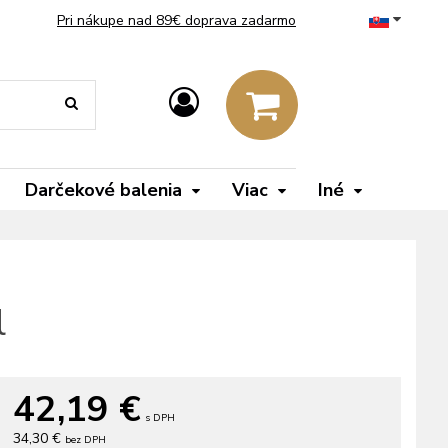
Pri nákupe nad 89€ doprava zadarmo
Darčekové balenia
Viac
Iné
l
42,19
€
s DPH
34,30 €
bez DPH