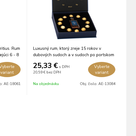
ritius. Rum
Luxusný rum, ktorý zreje 15 rokov v
ejúci 6 - 8
dubových sudoch a v sudoch po portskom
víne.
25,33
€
Vyberte
Vyberte
s DPH
variant
variant
20,59 €
bez DPH
lo:
AE-18061
Na objednávku
Obj. čislo:
AE-13084