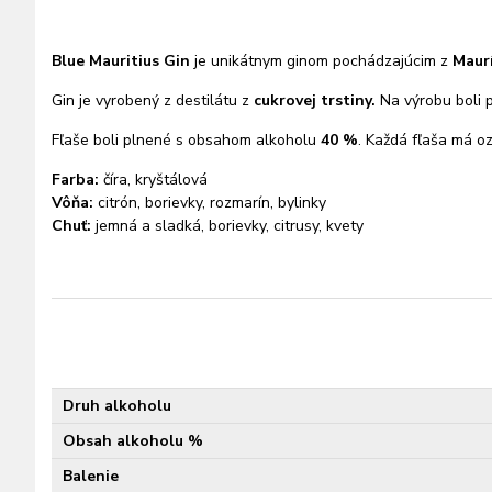
Blue Mauritius Gin
je unikátnym ginom pochádzajúcim z
Maurí
Gin je vyrobený z destilátu z
cukrovej trstiny.
Na výrobu boli p
Fľaše boli plnené s obsahom alkoholu
40 %
. Každá fľaša má o
Farba:
číra, kryštálová
Vôňa:
citrón, borievky, rozmarín, bylinky
Chuť:
jemná a sladká, borievky, citrusy, kvety
Druh alkoholu
Obsah alkoholu %
Balenie