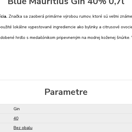
Blue Mauritius Gin 40% 0,7l
cia.
Značka sa zaoberá primárne výrobou rumov, ktoré sú veľmi známe,
oužité lokálne vypestované ingrediencie ako bylinky a citrusové ovocie
zdobené hrdlo s medailónikom pripevneným na modrej koženej šnúrke. Viz
Parametre
Gin
40
Bez obalu