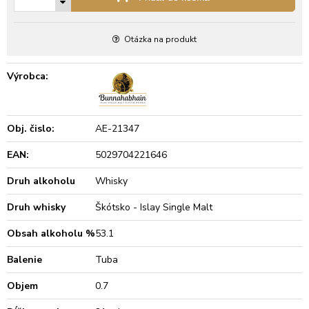
Otázka na produkt
Výrobca:
Obj. čislo:
AE-21347
EAN:
5029704221646
Druh alkoholu
Whisky
Druh whisky
Škótsko - Islay Single Malt
Obsah alkoholu %
53.1
Balenie
Tuba
Objem
0.7