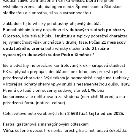
vzduch zálivu Bunnahabhain vzniká whisky, ktorá nie je len
výsledkom zrenia, ale dialógom medzi Španielskom a Škótskom,
sladkosťou a slanosťou, silou a vyrovnanosťou.
Základom tejto whisky je robustný, olejovitý destilát
Bunnahabhain, ktorý najskôr zrel
v dubových sudoch po sherry
Oloroso,
kde získal hĺbku, štruktúru a typický pobrežný charakter.
Jej výnimočnosť však prichádza v druhej fáze. Počas
21 mesiacov
dodatočného zrenia
bola whisky uložená
do 21 ručne
vyberaných dubových sudov Pedro Ximénez.*
Ide o odvážny, no precízne kontrolovaný krok – sirupová sladkosť
PX sa plynulo prepája s destilátom, bez toho, aby prekryla jeho
prirodzený charakter. Výsledkom je harmonická single malt whisky,
v ktorej sa bohatý sherry vplyv snúbi s nezameniteľnou dušou Islay.
Plnená do fliaš v prirodzenej sudovej sile
53,1 %,
bez
kompromisov.
Je nefiltrovaná za studena (non-chill filtered) a má
prirodzenú farbu (natural colour).
Celosvetovo bolo vyrobených len
2 568 fliaš tejto edície 2025.
Farba
: gaštanová s mahagónovými odleskami
Vôňa
: sušené ovocie, hrozienka, orechy, karamel, tmavá čokoláda,