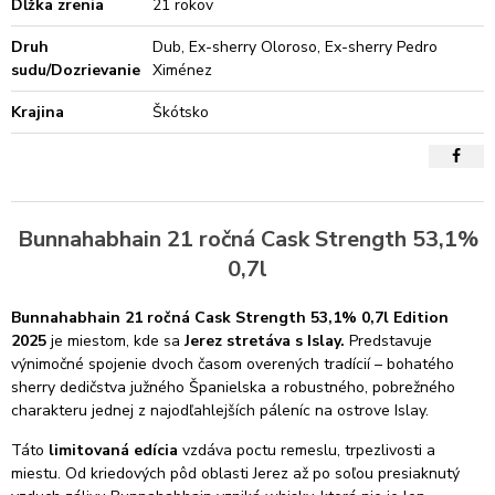
Dĺžka zrenia
21 rokov
Druh
Dub, Ex-sherry Oloroso, Ex-sherry Pedro
sudu/Dozrievanie
Ximénez
Krajina
Škótsko
Bunnahabhain 21 ročná Cask Strength 53,1%
0,7l
Bunnahabhain 21 ročná Cask Strength 53,1% 0,7l Edition
2025
je miestom, kde sa
Jerez stretáva s Islay.
Predstavuje
výnimočné spojenie dvoch časom overených tradícií – bohatého
sherry dedičstva južného Španielska a robustného, pobrežného
charakteru jednej z najodľahlejších páleníc na ostrove Islay.
Táto
limitovaná edícia
vzdáva poctu remeslu, trpezlivosti a
miestu. Od kriedových pôd oblasti Jerez až po soľou presiaknutý