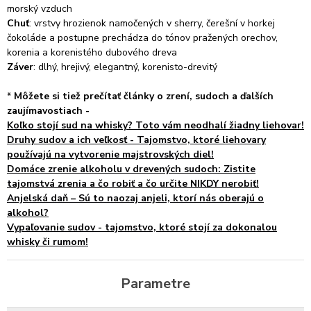
morský vzduch
Chuť
: vrstvy hrozienok namočených v sherry, čerešní v horkej
čokoláde a postupne prechádza do tónov pražených orechov,
korenia a korenistého dubového dreva
Záver
: dlhý, hrejivý, elegantný, korenisto-drevitý
*
Môžete si tiež prečítať články o zrení, sudoch a ďalších
zaujímavostiach -
Koľko stojí sud na whisky? Toto vám neodhalí žiadny liehovar!
Druhy sudov a ich veľkosť - Tajomstvo, ktoré liehovary
používajú na vytvorenie majstrovských diel!
Domáce zrenie alkoholu v drevených sudoch: Zistite
tajomstvá zrenia a čo robiť a čo určite NIKDY nerobiť!
Anjelská daň – Sú to naozaj anjeli, ktorí nás oberajú o
alkohol?
Vypaľovanie sudov - tajomstvo, ktoré stojí za dokonalou
whisky či rumom!
Parametre