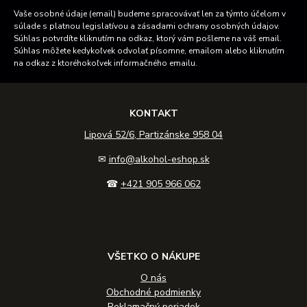
Vaše osobné údaje (email) budeme spracovávať len za týmto účelom v
súlade s platnou legislatívou a zásadami ochrany osobných údajov.
Súhlas potvrdíte kliknutím na odkaz, ktorý vám pošleme na váš email.
Súhlas môžete kedykoľvek odvolať písomne, emailom alebo kliknutím
na odkaz z ktoréhokoľvek informačného emailu.
KONTAKT
Lipová 52/6, Partizánske 958 04
✉
info@alkohol-eshop.sk
☎
+421 905 966 062
VŠETKO O NÁKUPE
O nás
Obchodné podmienky
Reklamačný poriadok