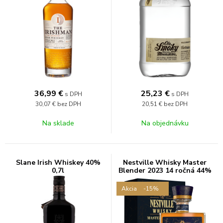
36,99
€
25,23
€
s DPH
s DPH
30,07 €
bez DPH
20,51 €
bez DPH
Na sklade
Na objednávku
Slane Irish Whiskey 40%
Nestville Whisky Master
0,7l
Blender 2023 14 ročná 44%
0,7L
Akcia
-15%