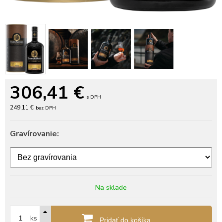
306,41
€
s DPH
249,11 €
bez DPH
Gravírovanie:
Na sklade
ks
Pridať do košíka