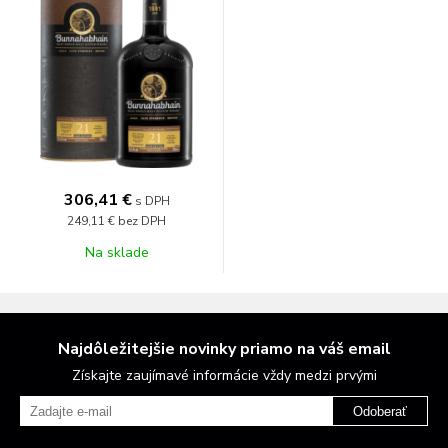
306,41 €
s DPH
249,11 €
bez DPH
Na sklade
Najdôležitejšie novinky priamo na váš email
Získajte zaujímavé informácie vždy medzi prvými
Odoberať