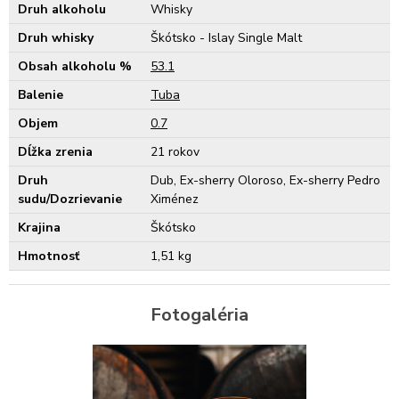
Druh alkoholu
Whisky
Druh whisky
Škótsko - Islay Single Malt
Obsah alkoholu %
53.1
Balenie
Tuba
Objem
0.7
Dĺžka zrenia
21 rokov
Druh
Dub, Ex-sherry Oloroso, Ex-sherry Pedro
sudu/Dozrievanie
Ximénez
Krajina
Škótsko
Hmotnosť
1,51 kg
Fotogaléria