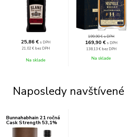
199,90 €
s DPH
25,86
€
169,90
€
s DPH
s DPH
21,02 €
bez DPH
138,13 €
bez DPH
Na sklade
Na sklade
Naposledy navštívené
Bunnahabhain 21 ročná
Cask Strength 53,1%
0,7l