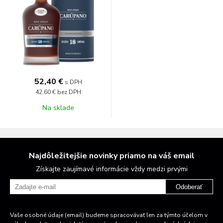
52,40 €
s DPH
42,60 €
bez DPH
Na sklade
Najdôležitejšie novinky priamo na váš email
Získajte zaujímavé informácie vždy medzi prvými
Odoberať
Vaše osobné údaje (email) budeme spracovávať len za týmto účelom v