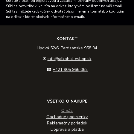
súlade s platnou legislatívou a zásadami ochrany osobných údajov.
Súhlas potvrdíte kliknutím na odkaz, ktorý vám pošleme na váš email.
Súhlas môžete kedykoľvek odvolať písomne, emailom alebo kliknutím
na odkaz z ktoréhokoľvek informačného emailu.
KONTAKT
Lipová 52/6, Partizánske 958 04
✉
info@alkohol-eshop.sk
☎
+421 905 966 062
VŠETKO O NÁKUPE
O nás
Obchodné podmienky
Reklamačný poriadok
Doprava a platba