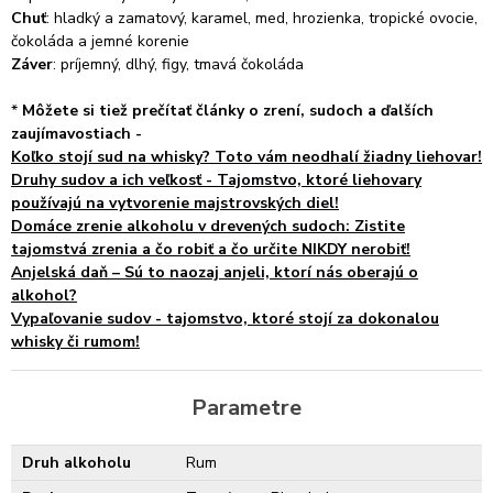
Chuť
: hladký a zamatový, karamel, med, hrozienka, tropické ovocie,
čokoláda a jemné korenie
Záver
: príjemný, dlhý, figy, tmavá čokoláda
*
Môžete si tiež prečítať články o zrení, sudoch a ďalších
zaujímavostiach -
Koľko stojí sud na whisky? Toto vám neodhalí žiadny liehovar!
Druhy sudov a ich veľkosť - Tajomstvo, ktoré liehovary
používajú na vytvorenie majstrovských diel!
Domáce zrenie alkoholu v drevených sudoch: Zistite
tajomstvá zrenia a čo robiť a čo určite NIKDY nerobiť!
Anjelská daň – Sú to naozaj anjeli, ktorí nás oberajú o
alkohol?
Vypaľovanie sudov - tajomstvo, ktoré stojí za dokonalou
whisky či rumom!
Parametre
Druh alkoholu
Rum