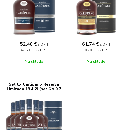
52,40
€
61,74
€
s DPH
s DPH
42,60 €
bez DPH
50,20 €
bez DPH
Na sklade
Na sklade
Set 6x Carúpano Reserva
Limitada 18 4,2l (set 6 x 0.7
l)