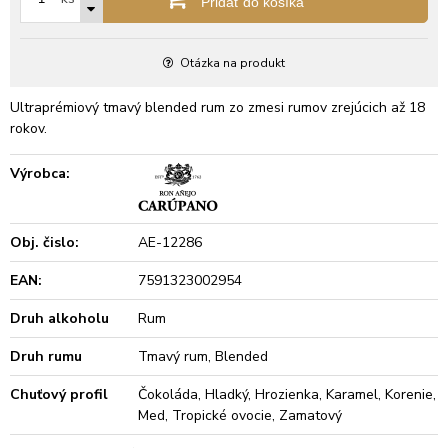
Pridať do košíka
Otázka na produkt
Ultraprémiový tmavý blended rum zo zmesi rumov zrejúcich až 18
rokov.
Výrobca:
Obj. čislo:
AE-12286
EAN:
7591323002954
Druh alkoholu
Rum
Druh rumu
Tmavý rum, Blended
Chuťový profil
Čokoláda, Hladký, Hrozienka, Karamel, Korenie,
Med, Tropické ovocie, Zamatový