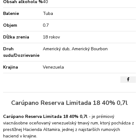
Obsah alkoholu %
40
Balenie
Tuba
Objem
0.7
Dĺžka zrenia
18 rokov
Druh
Americký dub, Americký Bourbon
sudu/Dozrievanie
Krajina
Venezuela
Carúpano Reserva Limitada 18 40% 0,7l
Carúpano Reserva Limitada 18 40% 0,7l
- je prémiový
viacnásobne oceňovaný venezuelský tmavý rum, ktorý pochádza z
prestížnej Hacienda Altamira, jednej z najstarších rumových
haciend v krajine.