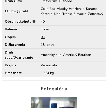
Druh rumu
Tmavý rum, Blended
Čokoláda, Hladký, Hrozienka, Karamel,
Chuťový profil
Korenie, Med, Tropické ovocie, Zamatový
Obsah alkoholu %
40
Balenie
Tuba
Objem
0.7
Dĺžka zrenia
18 rokov
Druh
Americký dub, Americký Bourbon
sudu/Dozrievanie
Krajina
Venezuela
Hmotnosť
1,624 kg
Fotogaléria