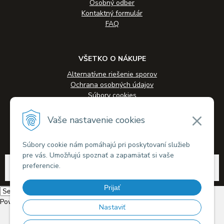
Osobný odber
Kontaktný formulár
FAQ
VŠETKO O NÁKUPE
Alternatívne riešenie sporov
Ochrana osobných údajov
Súbory cookies
Novinky
Veľkoobchodná spolupráca
Vaše nastavenie cookies
Kontakty
Súbory cookie nám pomáhajú pri poskytovaní služieb
pre vás. Umožňujú spoznať a zapamätať si vaše
© 2026 Alkohol-eshop.sk •
tvorba eshopu cez UNIobchod
,
webhosting
spoločnosti
preferencie.
WEBYGROUP
Prijať
Powered by
Translate
Nastaviť