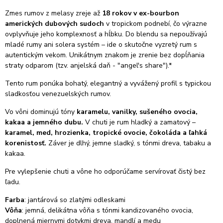
Zmes rumov z melasy zreje až
18 rokov v ex-bourbon
amerických dubových sudoch
v tropickom podnebí, čo výrazne
ovplyvňuje jeho komplexnosť a hĺbku. Do blendu sa nepoužívajú
mladé rumy ani solera systém – ide o skutočne vyzretý rum s
autentickým vekom.
Unikátnym znakom je zrenie bez dopĺňania
straty odparom (tzv. anjelská daň - "angel's share")
.*
Tento rum ponúka bohatý, elegantný a vyvážený profil s typickou
sladkosťou venezuelských rumov.
Vo vôni dominujú tóny
karamelu, vanilky, sušeného ovocia,
kakaa a jemného dubu.
V chuti je rum hladký a zamatový –
karamel, med, hrozienka, tropické ovocie, čokoláda a ľahká
korenistosť.
Záver je dlhý, jemne sladký, s tónmi dreva, tabaku a
kakaa.
Pre vylepšenie chuti a vône ho odporúčame servírovať čistý bez
ľadu.
Farba
: jantárová so zlatými odleskami
Vôňa
: jemná, delikátna vôňa s tónmi kandizovaného ovocia,
doplnená miernymi dotykmi dreva, mandlí a medu