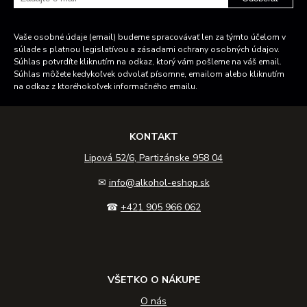
Vaše osobné údaje (email) budeme spracovávať len za týmto účelom v
súlade s platnou legislatívou a zásadami ochrany osobných údajov.
Súhlas potvrdíte kliknutím na odkaz, ktorý vám pošleme na váš email.
Súhlas môžete kedykoľvek odvolať písomne, emailom alebo kliknutím
na odkaz z ktoréhokoľvek informačného emailu.
KONTAKT
Lipová 52/6, Partizánske 958 04
✉
info@alkohol-eshop.sk
☎
+421 905 966 062
VŠETKO O NÁKUPE
O nás