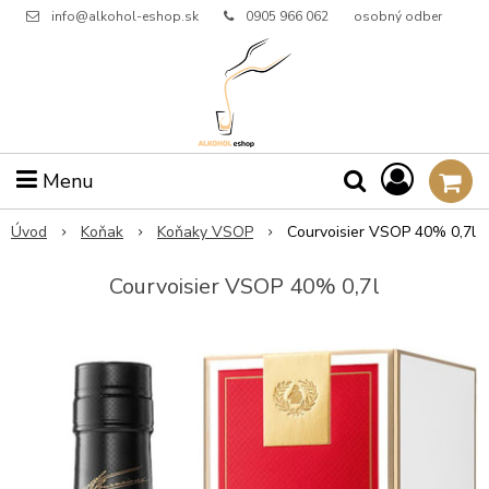
info@alkohol-eshop.sk
0905 966 062
osobný odber
Menu
Úvod
Koňak
Koňaky VSOP
Courvoisier VSOP 40% 0,7l
Courvoisier VSOP 40% 0,7l