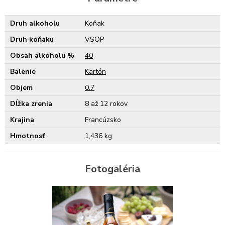
Druh alkoholu
Koňak
Druh koňaku
VSOP
Obsah alkoholu %
40
Balenie
Kartón
Objem
0.7
Dĺžka zrenia
8 až 12 rokov
Krajina
Francúzsko
Hmotnosť
1,436 kg
Fotogaléria