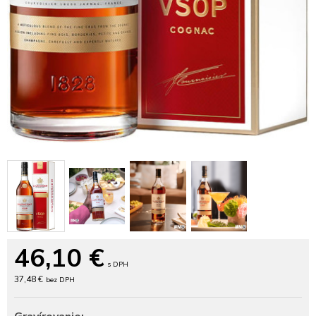
46,10
€
s DPH
37,48 €
bez DPH