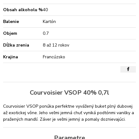
Obsah alkoholu %
40
Balenie
Kartón
Objem
0.7
Dĺžka zrenia
8 až 12 rokov
Krajina
Francúzsko
Courvoisier VSOP 40% 0,7l
Courvoisier VSOP ponúka perfektne vyvážený buket plný dubovej
až exotickej vône. Jeho veľmi jemná chuť vyniká podtónmi vanilky a
pražených mandlí. Záver je veľmi jemný a pomaly doznievajúci.
Parametre