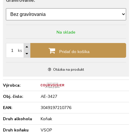
Gravírovanie:
Na sklade
ks
Pridať do košíka
Otázka na produkt
Výrobca:
Obj. čislo:
AE-3427
EAN:
3049197210776
Druh alkoholu
Koňak
Druh koňaku
VSOP