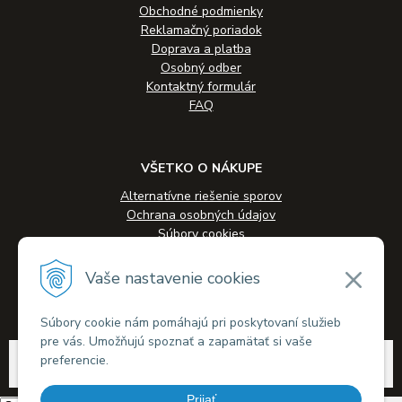
Obchodné podmienky
Reklamačný poriadok
Doprava a platba
Osobný odber
Kontaktný formulár
FAQ
VŠETKO O NÁKUPE
Alternatívne riešenie sporov
Ochrana osobných údajov
Súbory cookies
Novinky
Veľkoobchodná spolupráca
Vaše nastavenie cookies
Kontakty
Súbory cookie nám pomáhajú pri poskytovaní služieb
pre vás. Umožňujú spoznať a zapamätať si vaše
© 2026 Alkohol-eshop.sk •
tvorba eshopu cez UNIobchod
,
webhosting
spoločnosti
preferencie.
WEBYGROUP
Prijať