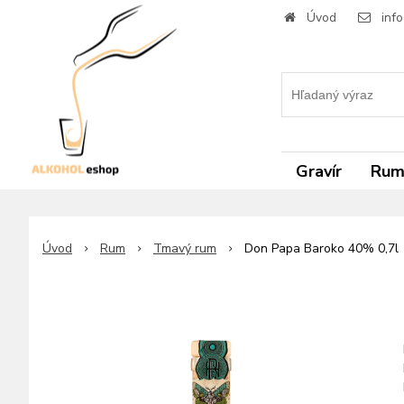
Úvod
inf
Gravír
Ru
Úvod
Rum
Tmavý rum
Don Papa Baroko 40% 0,7l