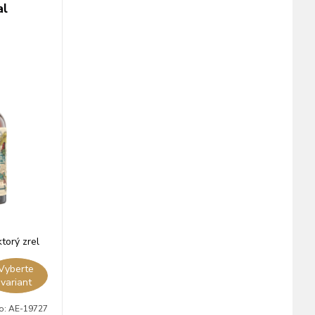
al
torý zrel
vých
Vyberte
variant
lo:
AE-19727