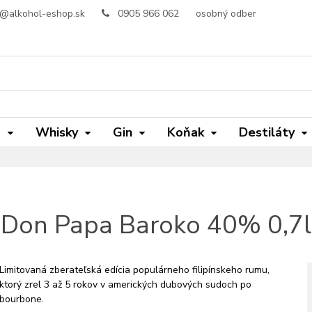
o@alkohol-eshop.sk
0905 966 062
osobný odber
m
Whisky
Gin
Koňak
Destiláty
Don Papa Baroko 40% 0,7l
Limitovaná zberateľská edícia populárneho filipínskeho rumu,
ktorý zrel 3 až 5 rokov v amerických dubových sudoch po
bourbone.