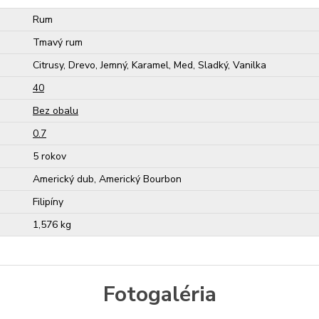
Rum
Tmavý rum
Citrusy, Drevo, Jemný, Karamel, Med, Sladký, Vanilka
40
Bez obalu
0.7
5 rokov
Americký dub, Americký Bourbon
Filipíny
1,576 kg
Fotogaléria