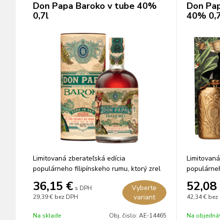
Don Papa Baroko v tube 40%
Don Pap
0,7l
40% 0,7
Limitovaná zberateľská edícia
Limitovaná
populárneho filipínskeho rumu, ktorý zrel
populárneh
3 až 5 rokov v amerických dubových
3 až 5 rok
36,15
€
52,08
Vyberte
s DPH
sudoch po bourbone.
sudoch po
variant
29,39 €
bez DPH
42,34 €
bez
Na sklade
Obj. čislo:
AE-14465
Na objedná