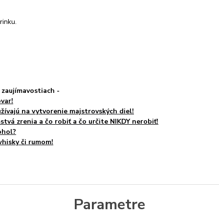
rinku.
h zaujímavostiach -
var!
žívajú na vytvorenie majstrovských diel!
vá zrenia a čo robiť a čo určite NIKDY nerobiť!
ohol?
whisky či rumom!
Parametre