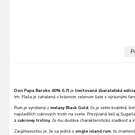
P
Don Papa Baroko 40% 0,7l
je
limitovaná zberateľská edíci
trh. Fľaša je zahalená v krásnom zelenom šate s výraznými far
Rum je vyrobený z
melasy Black Gold
,
čo je veľmi kvalitná, b
najsladších cukrových trstín na svete. Prezývaná tiež aj Suga
z cukrovej trstiny
, čo mu dodáva charakteristickú sladkosť a i
Zaujímavosťou je, že sa jedná o
single island rum
, to znamená