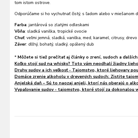
tom istom ostrove.
Odporúčame si ho vychutnať čistý, s ľadom alebo v miešanom d
Farba
: jantárová so zlatými odleskami
Vôňa
: sladká vanilka, tropické ovocie
Chuť
: veľmi jemná, sladká, vanilka, med, karamel, citrusy, drevo
Záver
: dllhý, bohatý, sladký, opálený dub
*
Môžete si tiež prečítať aj články o zrení, sudoch a ďalšíc
Koľko stojí sud na whisky? Toto vám neodhalí žiadny lieho
Druhy sudov a ich veľkosť - Tajomstvo, ktoré liehovary pou
Domáce zrenie alkoholu v drevených sudoch: Zistite tajomst
Anjelská daň – Sú to naozaj anjeli, ktorí nás oberajú o alk
Vypaľovanie sudov - tajomstvo, ktoré stojí za dokonalou 