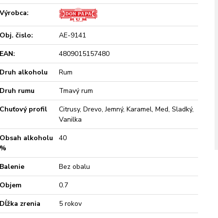
Výrobca:
Obj. čislo:
AE-9141
EAN:
4809015157480
Druh alkoholu
Rum
Druh rumu
Tmavý rum
Chuťový profil
Citrusy, Drevo, Jemný, Karamel, Med, Sladký,
Vanilka
Obsah alkoholu
40
%
Balenie
Bez obalu
Objem
0.7
Dĺžka zrenia
5 rokov