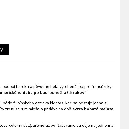
ty
om období baroka a pôvodne bola vyrobená iba pre francúzsky
 amerického dubu po bourbone 3 až 5 rokov
*.
ej pôde filipínskeho ostrova Negros,
kde sa pestuje jedna z
Po zrení sa rum mieša a pridáva sa doň
extra bohatá melasa
covo column still), zrenie až po fľašovanie sa deje na jednom a