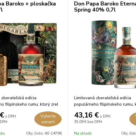
a Baroko + ploskačka
Don Papa Baroko Etern
l
Spring 40% 0,7l
 zberateľská edícia
Limitovaná zberateľská edícia
o filipínskeho rumu, ktorý zrel
populárneho filipínskeho rumu, k
ov v amerických dubových
3 až 5 rokov v amerických dubo
€
43,16
€
Vyberte
s DPH
s DPH
 bourbone.
sudoch po bourbone.
variant
 DPH
35,09 €
bez DPH
vku
Obj. čislo:
AE-14796
Na sklade
Obj. čis