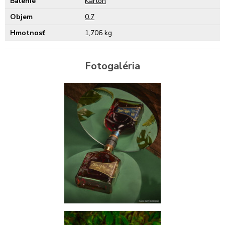
Balenie
Kartón
Objem
0.7
Hmotnosť
1,706 kg
Fotogaléria