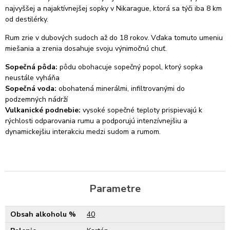
najvyššej a najaktívnejšej sopky v Nikarague, ktorá sa týči iba 8 km
od destilérky.
Rum zrie v dubových sudoch až do 18 rokov. Vďaka tomuto umeniu
miešania a zrenia dosahuje svoju výnimočnú chuť.
Sopečná pôda:
pôdu obohacuje sopečný popol, ktorý sopka
neustále vyháňa
Sopečná voda:
obohatená minerálmi, infiltrovanými do
podzemných nádrží
Vulkanické podnebie:
vysoké sopečné teploty prispievajú k
rýchlosti odparovania rumu a podporujú intenzívnejšiu a
dynamickejšiu interakciu medzi sudom a rumom.
Parametre
Obsah alkoholu %
40