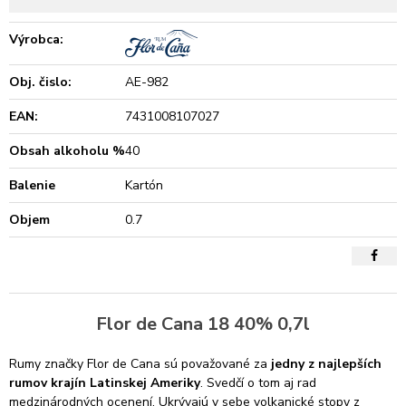
Výrobca:
Obj. čislo:
AE-982
EAN:
7431008107027
Obsah alkoholu %
40
Balenie
Kartón
Objem
0.7
Flor de Cana 18 40% 0,7l
Rumy značky Flor de Cana sú považované za
jedny z najlepších
rumov krajín Latinskej Ameriky
. Svedčí o tom aj rad
medzinárodných ocenení. Ukrývajú v sebe volkanické stopy z