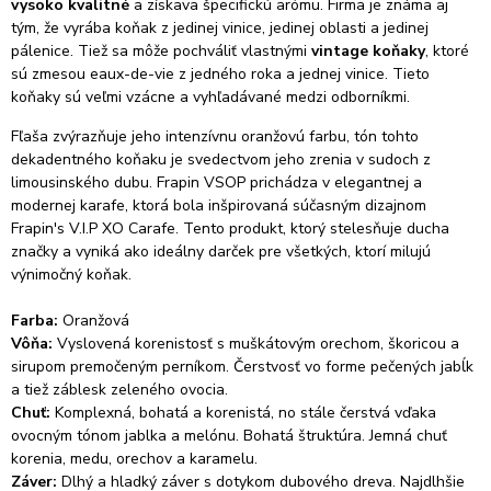
vysoko kvalitné
a získava špecifickú arómu. Firma je známa aj
tým, že vyrába koňak z jedinej vinice, jedinej oblasti a jedinej
pálenice. Tiež sa môže pochváliť vlastnými
vintage koňaky
, ktoré
sú zmesou eaux-de-vie z jedného roka a jednej vinice. Tieto
koňaky sú veľmi vzácne a vyhľadávané medzi odborníkmi.
Fľaša
zvýrazňuje jeho intenzívnu oranžovú farbu, tón tohto
dekadentného koňaku je svedectvom jeho zrenia v sudoch z
limousinského dubu.
Frapin VSOP prichádza v elegantnej a
modernej karafe, ktorá bola inšpirovaná súčasným dizajnom
Frapin's V.I.P XO Carafe.
Tento produkt, ktorý stelesňuje ducha
značky a vyniká ako ideálny darček pre všetkých, ktorí milujú
výnimočný koňak.
Farba:
Oranžová
Vôňa:
Vyslovená korenistosť s muškátovým orechom, škoricou a
sirupom premočeným perníkom. Čerstvosť vo forme pečených jabĺk
a tiež záblesk zeleného ovocia.
Chuť:
Komplexná,
bohatá a korenistá, no stále čerstvá vďaka
ovocným tónom jablka a melónu. Bohatá štruktúra.
Jemná chuť
korenia, medu, orechov a karamelu.
Záver:
Dlhý a hladký záver s dotykom dubového dreva.
Najdlhšie