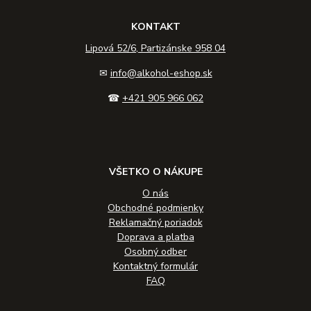
KONTAKT
Lipová 52/6, Partizánske 958 04
✉
info@alkohol-eshop.sk
☎
+421 905 966 062
VŠETKO O NÁKUPE
O nás
Obchodné podmienky
Reklamačný poriadok
Doprava a platba
Osobný odber
Kontaktný formulár
FAQ