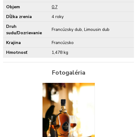
Objem
0.7
Dĺžka zrenia
4 roky
Druh
Francúzsky dub, Limousin dub
sudu/Dozrievanie
Krajina
Francúzsko
Hmotnosť
1,478 kg
Fotogaléria