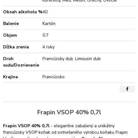
Korenistý, Med, Melón, Orechy, Ovocie
Obsah alkoholu %
40
Balenie
Kartón
Objem
0.7
Dĺžka zrenia
4 roky
Druh
Francúzsky dub, Limousin dub
sudu/Dozrievanie
Krajina
Francúzsko
Frapin VSOP 40% 0,7l
Frapin VSOP 40% 0,7l
- elegantne zabalený
a unikátny
francúzsky
VSOP
koňak
od ostrieľaného výrobcu koňaku Frapin.