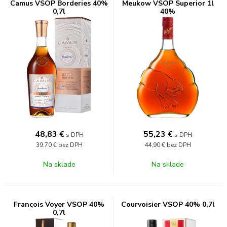
Camus VSOP Borderies 40%
Meukow VSOP Superior 1l
0,7l
40%
48,83
€
55,23
€
s DPH
s DPH
39,70 €
bez DPH
44,90 €
bez DPH
Na sklade
Na sklade
François Voyer VSOP 40%
Courvoisier VSOP 40% 0,7l
0,7l