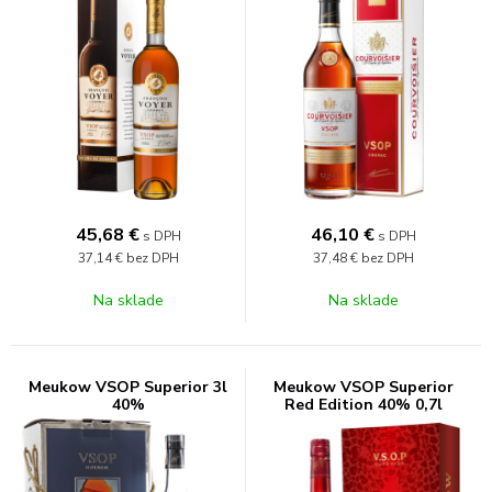
45,68
€
46,10
€
s DPH
s DPH
37,14 €
bez DPH
37,48 €
bez DPH
Na sklade
Na sklade
Meukow VSOP Superior 3l
Meukow VSOP Superior
40%
Red Edition 40% 0,7l