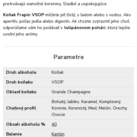
pretrvávajú vianočné koreniny. Sladké a uspokojujúce
Koňak Frapin VSOP
môžete piť čistý, s ľadom alebo s vodou. Ako
aperitív, počas jedla alebo digestív. Ak chcete zvýrazniť jeho chuť,
odporúčame vám ho podávať v
tulipánovom pohári
, ktorý lepšie
uvoľní jeho arómy.
Parametre
Druh alkoholu
Koňak
Druh koňaku
VSOP
Oblasť koňaku
Grande Champagne
Bohatý, Jablko, Karamel, Komplexný,
Chuťový profil
Korenie, Korenistý, Med, Melón, Orechy,
Ovocie
Obsah alkoholu %
40
Balenie
Kartón