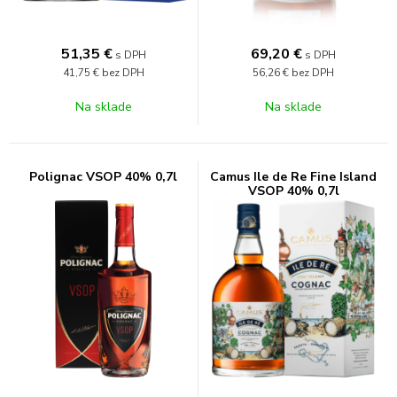
51,35
€
69,20
€
s DPH
s DPH
41,75 €
bez DPH
56,26 €
bez DPH
Na sklade
Na sklade
Polignac VSOP 40% 0,7l
Camus Ile de Re Fine Island
VSOP 40% 0,7l