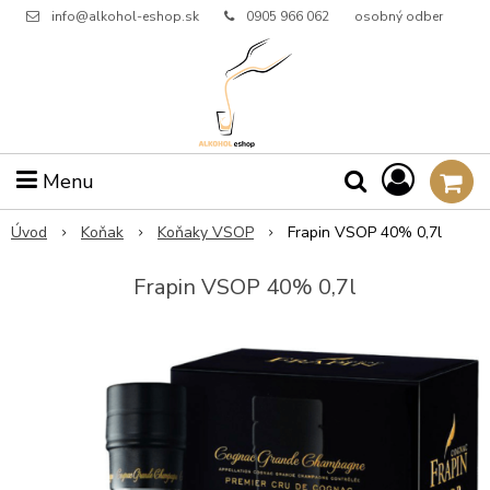
info@alkohol-eshop.sk
0905 966 062
osobný odber
Menu
Úvod
Koňak
Koňaky VSOP
Frapin VSOP 40% 0,7l
Frapin VSOP 40% 0,7l