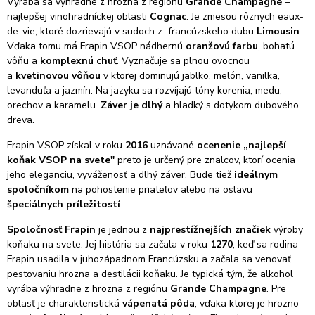
Vyrába sa výhradne z hrozna z regiónu
Grande
Champagne
–
najlepšej vinohradníckej oblasti
Cognac
. Je zmesou rôznych eaux-
de-vie, ktoré dozrievajú v sudoch z francúzskeho dubu
Limousin
.
Vďaka tomu má Frapin VSOP nádhernú
oranžovú farbu
, bohatú
vôňu a
komplexnú chuť
. Vyznačuje sa plnou ovocnou
a
kvetinovou vôňou
v ktorej dominujú jablko, melón, vanilka,
levanduľa a jazmín. Na jazyku sa rozvíjajú tóny korenia, medu,
orechov a karamelu.
Záver je dlhý
a hladký s dotykom dubového
dreva.
Frapin VSOP získal v roku
2016
uznávané
ocenenie „najlepší
koňak VSOP na svete"
preto je určený pre znalcov, ktorí ocenia
jeho eleganciu, vyváženosť a dlhý záver. Bude tiež
ideálnym
spoločníkom
na pohostenie priateľov alebo na oslavu
špeciálnych príležitostí
.
Spoločnosť Frapin
je jednou z
najprestížnejších značiek
výroby
koňaku na svete. Jej história sa začala v roku
1270
, keď sa rodina
Frapin usadila v juhozápadnom Francúzsku a začala sa venovať
pestovaniu hrozna a destilácii koňaku. Je typická tým, že alkohol
vyrába výhradne z hrozna z regiónu
Grande Champagne
. Pre
oblasť je charakteristická
vápenatá pôda
, vďaka ktorej je hrozno