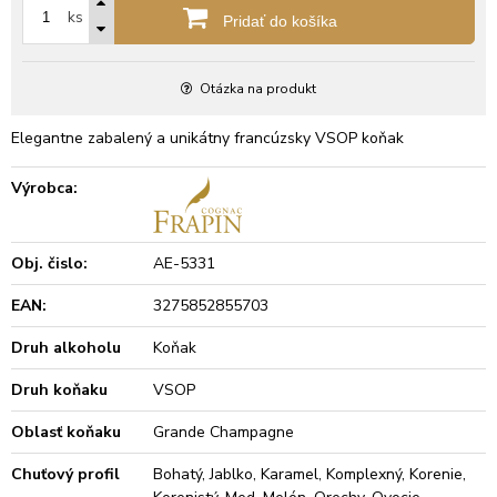
ks
Pridať do košíka
Otázka na produkt
Elegantne zabalený a unikátny francúzsky VSOP koňak
Výrobca:
Obj. čislo:
AE-5331
EAN:
3275852855703
Druh alkoholu
Koňak
Druh koňaku
VSOP
Oblasť koňaku
Grande Champagne
Chuťový profil
Bohatý, Jablko, Karamel, Komplexný, Korenie,