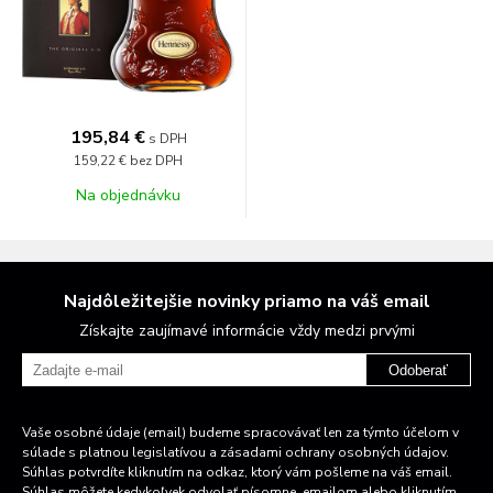
195,84 €
s DPH
159,22 €
bez DPH
Na objednávku
Najdôležitejšie novinky priamo na váš email
Získajte zaujímavé informácie vždy medzi prvými
Odoberať
Vaše osobné údaje (email) budeme spracovávať len za týmto účelom v
súlade s platnou legislatívou a zásadami ochrany osobných údajov.
Súhlas potvrdíte kliknutím na odkaz, ktorý vám pošleme na váš email.
Súhlas môžete kedykoľvek odvolať písomne, emailom alebo kliknutím