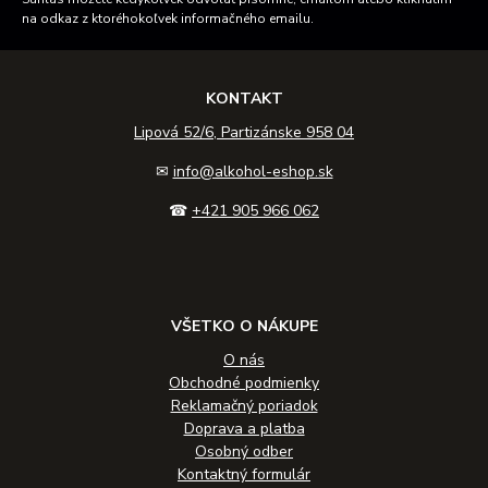
na odkaz z ktoréhokoľvek informačného emailu.
KONTAKT
Lipová 52/6, Partizánske 958 04
✉
info@alkohol-eshop.sk
☎
+421 905 966 062
VŠETKO O NÁKUPE
O nás
Obchodné podmienky
Reklamačný poriadok
Doprava a platba
Osobný odber
Kontaktný formulár