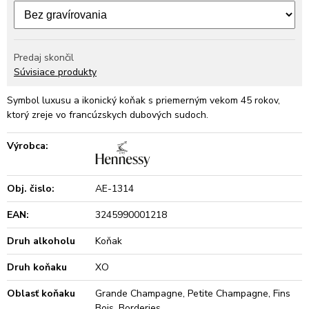
Predaj skončil
Súvisiace produkty
Symbol luxusu a ikonický koňak s priemerným vekom 45 rokov,
ktorý zreje vo francúzskych dubových sudoch.
Výrobca:
Obj. čislo:
AE-1314
EAN:
3245990001218
Druh alkoholu
Koňak
Druh koňaku
XO
Oblasť koňaku
Grande Champagne, Petite Champagne, Fins
Bois, Borderies