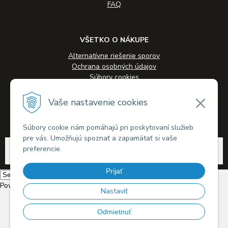
FAQ
VŠETKO O NÁKUPE
Alternatívne riešenie sporov
Ochrana osobných údajov
Súbory cookies
Novinky
Veľkoobchodná spolupráca
Vaše nastavenie cookies
Kontakty
Súbory cookie nám pomáhajú pri poskytovaní služieb
pre vás. Umožňujú spoznať a zapamätať si vaše
© 2026 Alkohol-eshop.sk •
tvorba eshopu cez UNIobchod
,
webhosting
spoločnosti
preferencie.
WEBYGROUP
Prijať
Powered by
Translate
Nastaviť
Odmietnuť