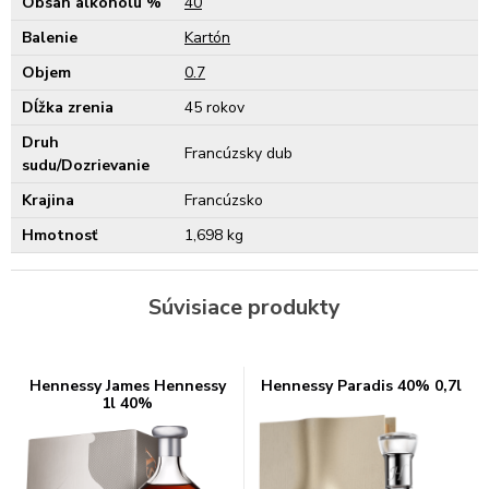
Obsah alkoholu %
40
Balenie
Kartón
Objem
0.7
Dĺžka zrenia
45 rokov
Druh
Francúzsky dub
sudu/Dozrievanie
Krajina
Francúzsko
Hmotnosť
1,698 kg
Súvisiace produkty
Hennessy James Hennessy
Hennessy Paradis 40% 0,7l
1l 40%