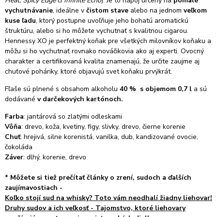
Heat, Spicy Edge
či
Infinite Echo
). Je to nápoj určený na
pomalé
vychutnávanie
, ideálne v
čistom stave
alebo na jednom
veľkom
kuse ľadu
, ktorý postupne uvoľňuje jeho bohatú aromatickú
štruktúru, alebo si ho môžete vychutnať s kvalitnou cigarou.
Hennessy XO je perfektný koňak pre všetkých milovníkov koňaku a
môžu si ho vychutnať rovnako nováčikovia ako aj experti.
Ovocný
charakter a certifikovaná kvalita znamenajú, že určite zaujme aj
chuťové poháriky, ktoré objavujú svet koňaku prvýkrát.
Fľaše sú plnené s obsahom alkoholu
40 % s objemom 0,7 l
a sú
dodávané
v darčekových kartónoch.
Farba
: jantárová so zlatými odleskami
Vôňa
: drevo, koža, kvetiny, figy, slivky, drevo, čierne korenie
Chuť
: hrejivá, silne korenistá, vanilka, dub, kandizované ovocie,
čokoláda
Záver
: dlhý, korenie, drevo
*
Môžete si tiež prečítať články o zrení, sudoch a ďalších
zaujímavostiach -
Koľko stojí sud na whisky? Toto vám neodhalí žiadny liehovar!
Druhy sudov a ich veľkosť - Tajomstvo, ktoré liehovary