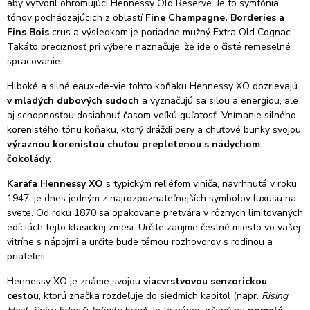
aby vytvoril ohromujúci Hennessy Old Reserve.
Je to symfónia
tónov pochádzajúcich z oblastí
Fine Champagne, Borderies a
Fins Bois
crus a výsledkom je poriadne mužný Extra Old Cognac.
Takáto precíznosť pri výbere naznačuje, že ide o čisté remeselné
spracovanie.
Hlboké a silné eaux-de-vie tohto koňaku Hennessy XO dozrievajú
v mladých dubových sudoch
a vyznačujú sa silou a energiou, ale
aj schopnosťou dosiahnuť časom veľkú guľatosť. Vnímanie silného
korenistého tónu koňaku, ktorý dráždi pery a chuťové bunky svojou
výraznou korenistou chuťou prepletenou s nádychom
čokolády.
Karafa Hennessy XO
s typickým reliéfom viniča, navrhnutá v roku
1947, je dnes jedným z najrozpoznateľnejších symbolov luxusu na
svete.
Od roku 1870 sa opakovane pretvára v rôznych limitovaných
edíciách tejto klasickej zmesi.
Určite zaujme čestné miesto vo vašej
vitríne s nápojmi a určite bude témou rozhovorov s rodinou a
priateľmi.
Hennessy XO je známe svojou
viacvrstvovou senzorickou
cestou
, ktorú značka rozdeľuje do siedmich kapitol (napr.
Rising