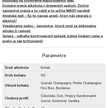
používajú na vytvorenie majstrovských diel!
Domáce zrenie alkoholu v drevených sudoch: Zistite
tajomstvá zrenia a čo robiť a čo určite NIKDY nerobiť!
Anjelská daň – Sú to naozaj anjeli, ktorí nás oberajú o
alkohol?
Vypaľovanie sudov - tajomstvo, ktoré stojí za dokonalou
whisky či rumom!
Solera - odhaľte kontroverzný spôsob zrenia (nielen) rumu a
prečo je tak kritizovaný?
Parametre
Druh alkoholu
Koňak
Druh koňaku
XO
Grande Champagne, Petite Champagne,
Oblasť koňaku
Fins Bois, Borderies
Čokoláda, Dub, Hrejivý, Kandizované
Chuťový profil
ovocie, Korenistý, Vanilka