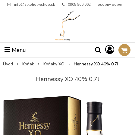
info@alkohol-eshop.sk
0905 966 062
osobný odber
Menu
Úvod
Koňak
Koňaky XO
Hennessy XO 40% 0,7l
Hennessy XO 40% 0,7l