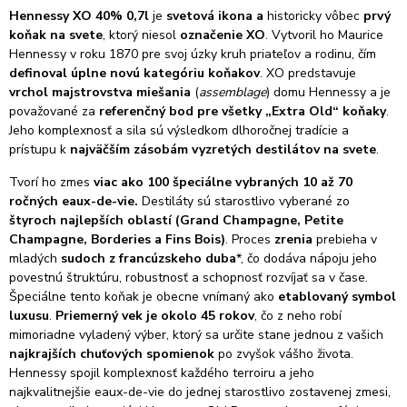
Hennessy XO 40% 0,7l
je
svetová ikona a
historicky vôbec
prvý
koňak na svete
, ktorý niesol
označenie XO
. Vytvoril ho Maurice
Hennessy v roku 1870 pre svoj úzky kruh priateľov a rodinu, čím
definoval úplne novú kategóriu koňakov
. XO predstavuje
vrchol majstrovstva miešania
(
assemblage
) domu Hennessy a je
považované za
referenčný bod pre všetky „Extra Old“ koňaky
.
Jeho komplexnosť a sila sú výsledkom dlhoročnej tradície a
prístupu k
najväčším zásobám vyzretých destilátov na svete
.
Tvorí ho zmes
viac ako 100 špeciálne vybraných 10 až 70
ročných eaux-de-vie.
Destiláty sú starostlivo vyberané zo
štyroch najlepších oblastí (Grand Champagne, Petite
Champagne, Borderies a Fins Bois)
. Proces
zrenia
prebieha v
mladých
sudoch z francúzskeho duba
*, čo dodáva nápoju jeho
povestnú štruktúru, robustnosť a schopnosť rozvíjať sa v čase.
Špeciálne tento koňak je obecne vnímaný ako
etablovaný symbol
luxusu
.
Priemerný vek je okolo 45 rokov
, čo z neho robí
mimoriadne vyladený výber, ktorý sa určite stane jednou z vašich
najkrajších chuťových spomienok
po zvyšok vášho života.
Hennessy spojil komplexnosť každého terroiru a jeho
najkvalitnejšie eaux-de-vie do jednej starostlivo zostavenej zmesi,