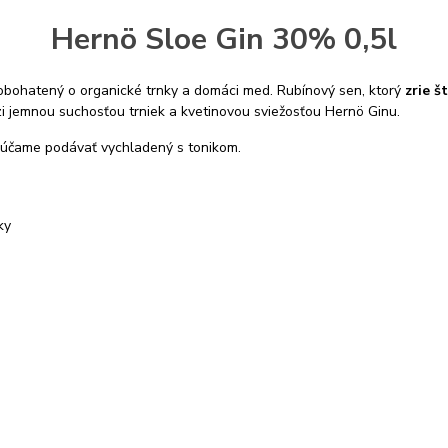
Hernö Sloe Gin 30% 0,5l
 obohatený o organické trnky a domáci med. Rubínový sen, ktorý
zrie š
 jemnou suchosťou trniek a kvetinovou sviežosťou Hernö Ginu.
orúčame podávať vychladený s tonikom.
ky
e