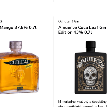
Gin
Ochutený Gin
 Mango 37,5% 0,7l
Amuerte Coca Leaf Gin
Edition 43% 0,7l
Mimoriadne kvalitný a špeciálny
gin z exotických surovín a koka l