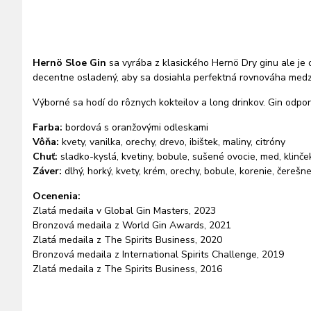
Hernö Sloe Gin
sa vyrába z klasického Hernö Dry ginu ale je
decentne osladený, aby sa dosiahla perfektná rovnováha medzi
Výborné sa hodí do rôznych kokteilov a long drinkov. Gin odp
Farba:
bordová s oranžovými odleskami
Vôňa:
kvety, vanilka, orechy, drevo, ibištek, maliny, citróny
Chuť:
sladko-kyslá, kvetiny, bobule, sušené ovocie, med, klinče
Záver:
dlhý, horký, kvety, krém, orechy, bobule, korenie, čerešn
Ocenenia:
Zlatá medaila v Global Gin Masters, 2023
Bronzová medaila z World Gin Awards, 2021
Zlatá medaila z The Spirits Business, 2020
Bronzová medaila z International Spirits Challenge, 2019
Zlatá medaila z The Spirits Business, 2016