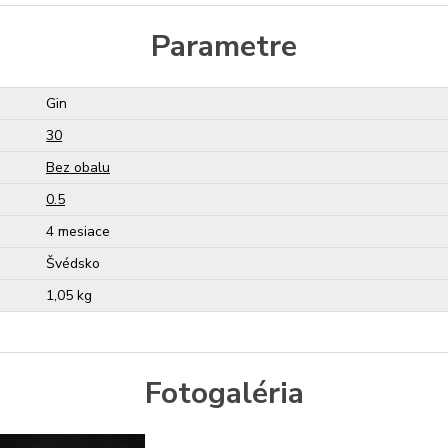
Parametre
Gin
30
Bez obalu
0.5
4 mesiace
Švédsko
1,05 kg
Fotogaléria