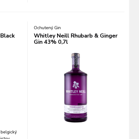
Ochutený Gin
 Black
Whitley Neill Rhubarb & Ginger
Gin 43% 0,7l
 belgický
istov.