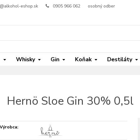
o@alkohol-eshop.sk
0905 966 062
osobný odber
m
Whisky
Gin
Koňak
Destiláty
Hernö Sloe Gin 30% 0,5l
Výrobca: