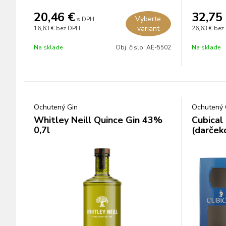
20,46
€
32,75
Vyberte
s DPH
variant
16,63 €
bez DPH
26,63 €
bez
Na sklade
Obj. čislo:
AE-5502
Na sklade
Ochutený Gin
Ochutený 
Whitley Neill Quince Gin 43%
Cubical
0,7l
(darček