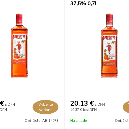
37,5% 0,7l
€
20,13
€
Vyberte
s DPH
s DPH
variant
 DPH
16,37 €
bez DPH
Obj. čislo:
AE-14073
Na sklade
Obj. čis