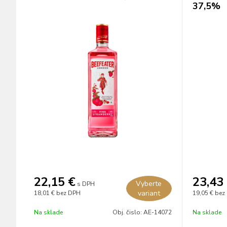
37,5%
22,15
€
23,43
Vyberte
s DPH
variant
18,01 €
bez DPH
19,05 €
bez
Na sklade
Obj. čislo:
AE-14072
Na sklade