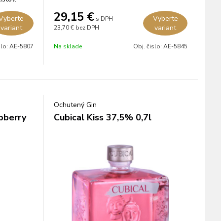
29,15
€
Vyberte
Vyberte
s DPH
variant
variant
23,70 €
bez DPH
slo:
AE-5807
Na sklade
Obj. čislo:
AE-5845
Ochutený Gin
pberry
Cubical Kiss 37,5% 0,7l