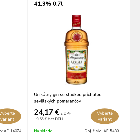
41,3% 0,7l
Unikátny gin so sladkou príchuťou
sevillských pomarančov.
24,17
€
Vyberte
Vyberte
s DPH
variant
variant
19,65 €
bez DPH
lo:
AE-14074
Na sklade
Obj. čislo:
AE-5480