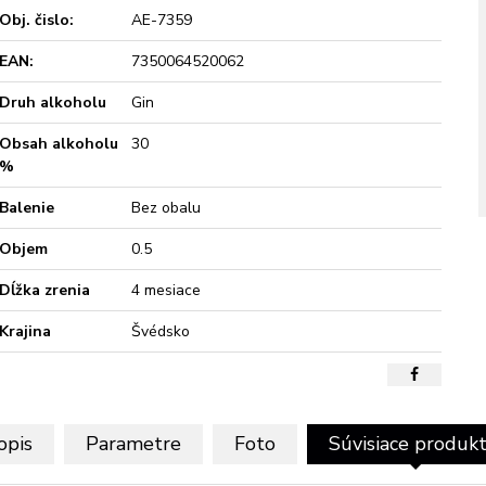
Obj. čislo:
AE-7359
EAN:
7350064520062
Druh alkoholu
Gin
Obsah alkoholu
30
%
Balenie
Bez obalu
Objem
0.5
Dĺžka zrenia
4 mesiace
Krajina
Švédsko
opis
Parametre
Foto
Súvisiace produk