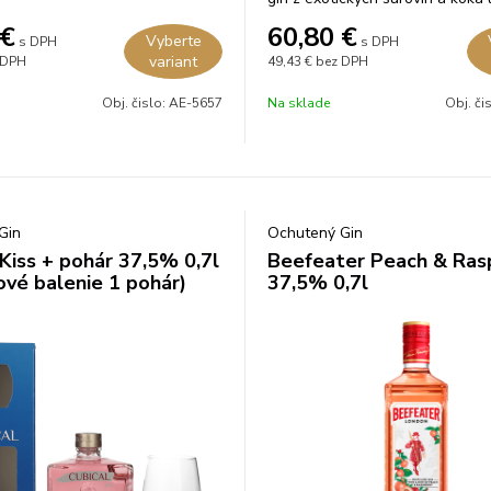
€
60,80
€
Vyberte
s DPH
s DPH
variant
 DPH
49,43 €
bez DPH
Obj. čislo:
AE-5657
Na sklade
Obj. či
Gin
Ochutený Gin
 Kiss + pohár 37,5% 0,7l
Beefeater Peach & Ras
ové balenie 1 pohár)
37,5% 0,7l