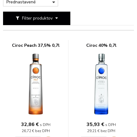
Prednastavené
Filter produktov
Ciroc Peach 37,5% 0,7l
Ciroc 40% 0,7l
32,86
€
35,93
€
s DPH
s DPH
26,72 €
bez DPH
29,21 €
bez DPH