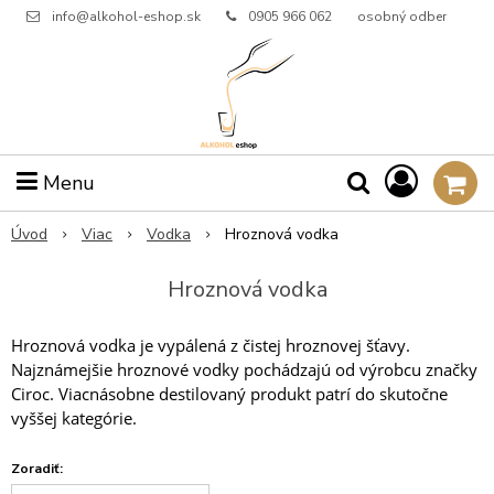
info@alkohol-eshop.sk
0905 966 062
osobný odber
Menu
Úvod
Viac
Vodka
Hroznová vodka
Hroznová vodka
Hroznová vodka je vypálená z čistej hroznovej šťavy.
Najznámejšie hroznové vodky pochádzajú od výrobcu značky
Ciroc. Viacnásobne destilovaný produkt patrí do skutočne
vyššej kategórie.
Zoradiť: