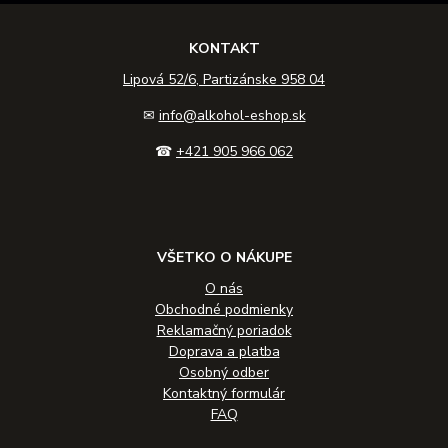
KONTAKT
Lipová 52/6, Partizánske 958 04
✉
info@alkohol-eshop.sk
☎
+421 905 966 062
VŠETKO O NÁKUPE
O nás
Obchodné podmienky
Reklamačný poriadok
Doprava a platba
Osobný odber
Kontaktný formulár
FAQ