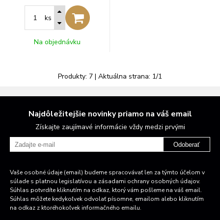
ks
Na objednávku
Produkty:
7
| Aktuálna strana:
1
/
1
Najdôležitejšie novinky priamo na váš email
Získajte zaujímavé informácie vždy medzi prvými
Odoberať
Vaše osobné údaje (email) budeme spracovávať len za týmto účelom v
súlade s platnou legislatívou a zásadami ochrany osobných údajov.
Súhlas potvrdíte kliknutím na odkaz, ktorý vám pošleme na váš email.
Súhlas môžete kedykoľvek odvolať písomne, emailom alebo kliknutím
na odkaz z ktoréhokoľvek informačného emailu.