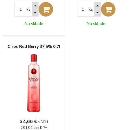
ks
ks
Na sklade
Na sklade
Ciroc Red Berry 37,5% 0,7l
34,66
€
s DPH
28,18 €
bez DPH