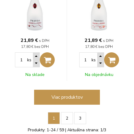
21,89
€
21,89
€
s DPH
s DPH
17,80 €
bez DPH
17,80 €
bez DPH
ks
ks
Na sklade
Na objednávku
Viac produktov
1
2
3
Produkty:
1
-
24
/
59
| Aktuálna strana:
1
/
3