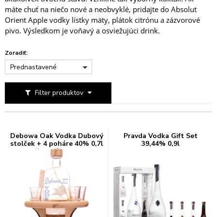
máte chuť na niečo nové a neobvyklé, pridajte do Absolut
Orient Apple vodky lístky mäty, plátok citrónu a zázvorové
pivo. Výsledkom je voňavý a osviežujúci drink.
Zoradiť:
Prednastavené
Filter produktov
Debowa Oak Vodka Dubový
Pravda Vodka Gift Set
stolček + 4 poháre 40% 0,7l
39,44% 0,9l
(darčekové balenie 4
poháre)