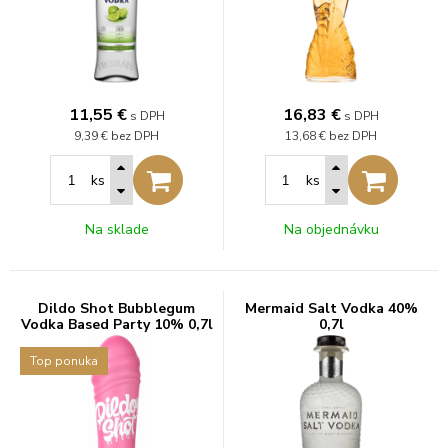
11,55
€
16,83
€
s DPH
s DPH
9,39 €
bez DPH
13,68 €
bez DPH
ks
ks
Na sklade
Na objednávku
Dildo Shot Bubblegum
Mermaid Salt Vodka 40%
Vodka Based Party 10% 0,7l
0,7l
Top ponuka