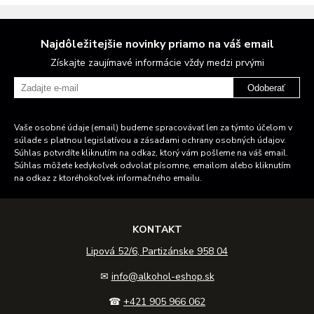
Najdôležitejšie novinky priamo na váš email
Získajte zaujímavé informácie vždy medzi prvými
Odoberať
Vaše osobné údaje (email) budeme spracovávať len za týmto účelom v
súlade s platnou legislatívou a zásadami ochrany osobných údajov.
Súhlas potvrdíte kliknutím na odkaz, ktorý vám pošleme na váš email.
Súhlas môžete kedykoľvek odvolať písomne, emailom alebo kliknutím
na odkaz z ktoréhokoľvek informačného emailu.
KONTAKT
Lipová 52/6, Partizánske 958 04
✉
info@alkohol-eshop.sk
☎
+421 905 966 062