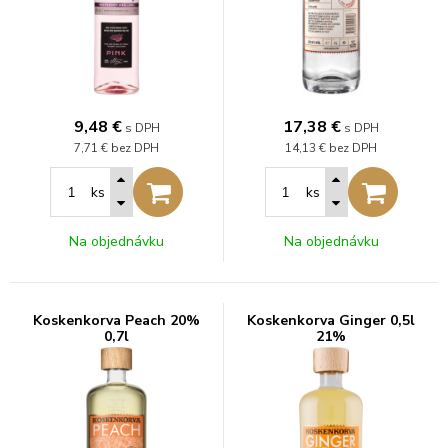
9,48
€
17,38
€
s DPH
s DPH
7,71 €
bez DPH
14,13 €
bez DPH
ks
ks
Na objednávku
Na objednávku
Koskenkorva Peach 20%
Koskenkorva Ginger 0,5l
0,7l
21%