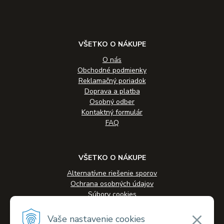
VŠETKO O NÁKUPE
O nás
Obchodné podmienky
Reklamačný poriadok
Doprava a platba
Osobný odber
Kontaktný formulár
FAQ
VŠETKO O NÁKUPE
Alternatívne riešenie sporov
Ochrana osobných údajov
Súbory cookies
Novinky
Veľkoobchodná spolupráca
Vaše nastavenie cookies