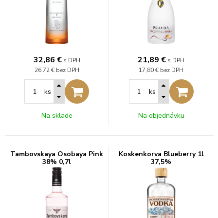
32,86
€
21,89
€
s DPH
s DPH
26,72 €
bez DPH
17,80 €
bez DPH
ks
ks
Na sklade
Na objednávku
Tambovskaya Osobaya Pink
Koskenkorva Blueberry 1l
38% 0,7l
37,5%