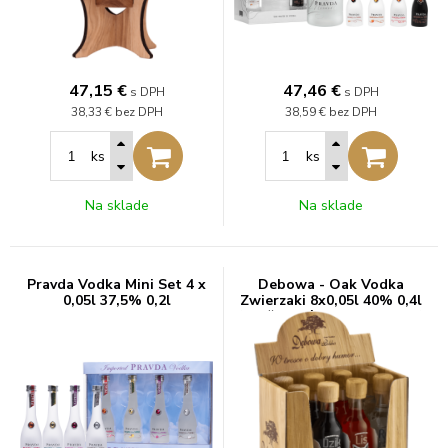
47,15
€
47,46
€
s DPH
s DPH
38,33 €
bez DPH
38,59 €
bez DPH
ks
ks
Na sklade
Na sklade
Pravda Vodka Mini Set 4 x
Debowa - Oak Vodka
0,05l 37,5% 0,2l
Zwierzaki 8x0,05l 40% 0,4l
(darčekové balenie kazeta)