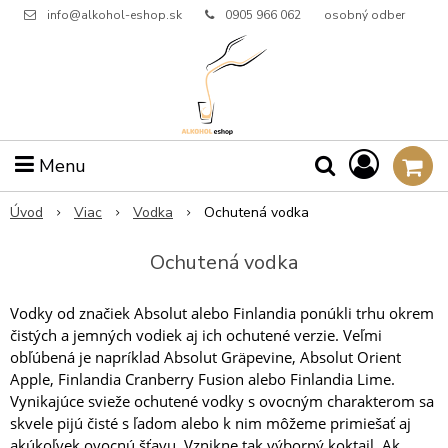
info@alkohol-eshop.sk
0905 966 062
osobný odber
Menu
Úvod
Viac
Vodka
Ochutená vodka
Ochutená vodka
Vodky od značiek Absolut alebo Finlandia ponúkli trhu okrem
čistých a jemných vodiek aj ich ochutené verzie. Veľmi
obľúbená je napríklad Absolut Gräpevine, Absolut Orient
Apple, Finlandia Cranberry Fusion alebo Finlandia Lime.
Vynikajúce svieže ochutené vodky s ovocným charakterom sa
skvele pijú čisté s ľadom alebo k nim môžeme primiešať aj
akúkoľvek ovocnú šťavu. Vznikne tak výborný koktail. Ak