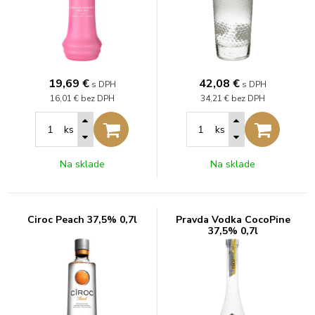
19,69
€
42,08
€
s DPH
s DPH
16,01 €
bez DPH
34,21 €
bez DPH
ks
ks
Na sklade
Na sklade
Ciroc Peach 37,5% 0,7l
Pravda Vodka CocoPine
37,5% 0,7l