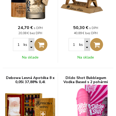
24,70
€
50,30
€
s DPH
s DPH
20,08 €
bez DPH
40,89 €
bez DPH
ks
ks
Na sklade
Na sklade
Debowa Lesná Apotéka 8 x
Dildo Shot Bubblegum
0,05l 37,88% 0,4l
Vodka Based s 2 pohármi
10% 0,7l (darčekové balenie
2 poháre)