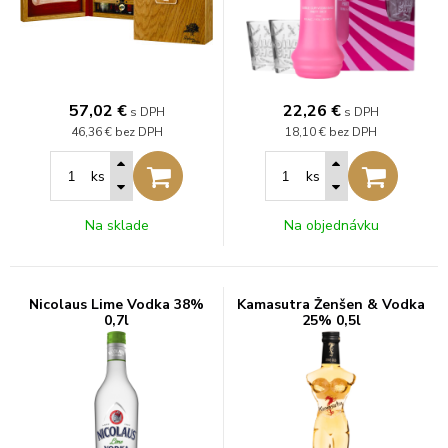
57,02
€
22,26
€
s DPH
s DPH
46,36 €
bez DPH
18,10 €
bez DPH
ks
ks
Na sklade
Na objednávku
Nicolaus Lime Vodka 38%
Kamasutra Ženšen & Vodka
0,7l
25% 0,5l