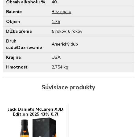
Obsah alkoholu %
40
Balenie
Bez obalu
Objem
1.75
Dĺžka zrenia
5 rokov, 6 rokov
Druh
Americký dub
sudu/Dozrievanie
Krajina
USA
Hmotnosť
2,754 kg
Súvisiace produkty
Jack Daniel's McLaren X JD
Edition 2025 43% 0,7l