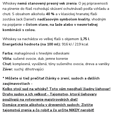
Whiskey
nemá stanovený presný vek zrenia
. O jej pripravenosti
na plnenie do fliaš rozhodujú skúsení ochutnávači podľa vzhľadu a
chuti. S obsahom alkoholu
40 %
a v klasickej hranatej fľaši
zostáva Jack Daniel's
nadčasovým symbolom kvality
, vhodným
na popíjanie v
čistom stave, na ľade alebo v nesmrteľnej
kombinácii s colou.
Whiskey sa nachádza vo veľkej fľaši s objemom
1,75 l
.
Energetická hodnota (na 100 ml):
916 kJ / 219 kcal
Farba:
mahagónová s hnedými odleskami
Vôňa:
sušené ovocie, dub, jemne korenie
Chuť:
komplexná, vyvážená, tóny sušeného ovocia, dreva a vanilky
Záver:
suchý, dlhotrvajúci
*
Môžete si tiež prečítať články o zrení, sudoch a ďalších
zaujímavostiach -
Koľko stojí sud na whisky? Toto vám neodhalí žiadny liehovar!
Druhy sudov a ich veľkosť - Tajomstvo, ktoré liehovary
používajú na vytvorenie majstrovských diel!
Domáce zrenie alkoholu v drevených sudoch: Zistite
tajomstvá zrenia a čo robiť a čo určite NIKDY nerobiť!