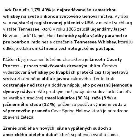
Jack Daniel's 1,75l 40%
je
najpredávanejšou americkou
whiskey na svete
a
ikonou svetového liehovarníctva
. Vyrába
sa
v najstaršej registrovanej pálenici v USA
, v meste Lynchburg
v štáte Tennessee, ktorú v roku 1866 založil legendárny Jasper
Newton „Jack“ Daniel. Hoci
technicky spĺňa všetky parametre
pre bourbon
, hrdo nesie označenie
Tennessee Whiskey
, ktoré ju
odlišuje vďaka
unikátnemu technologickému postupu.
Kľúčom k jej nezameniteľnému charakteru je
Lincoln County
Process
–
proces zmäkčovania dreveným uhlím
. Čerstvo
vydestilovaná
whiskey po kvapkách preteká cez trojmetrovú
vrstvu
zhutneného
uhlia z javora
cukrového. Tento krok
odstraňuje nečistoty
a dodáva nápoju jeho
povestnú jemnosť a
dymový nádych
ešte pred tým, než putuje do sudov. Jack Daniel's
sa vyrába z tradičnej
zmesi kukurice (80 %), raže (8 %) a
jačmenného sladu (12 %)
, pričom sa používa výhradne
voda z
vápencového prameňa
Cave Spring Hollow, ktorá je prirodzene
zbavená železa.
Zrenie
prebieha
v nových, silne vypálených sudoch z
amerického bieleho duba
*, ktoré si pálenica vyrába sama.