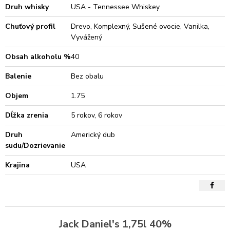
Druh whisky
USA - Tennessee Whiskey
Chuťový profil
Drevo, Komplexný, Sušené ovocie, Vanilka,
Vyvážený
Obsah alkoholu %
40
Balenie
Bez obalu
Objem
1.75
Dĺžka zrenia
5 rokov, 6 rokov
Druh
Americký dub
sudu/Dozrievanie
Krajina
USA
Jack Daniel's 1,75l 40%