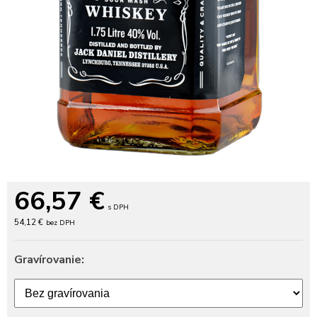
66,57
€
s DPH
54,12 €
bez DPH
Gravírovanie: