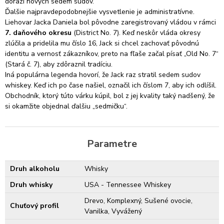
dorazí nových sedem sudov.
Ďalšie najpravdepodobnejšie vysvetlenie je administratívne.
Liehovar Jacka Daniela bol pôvodne zaregistrovaný vládou v rámci
7. daňového okresu
(District No. 7). Keď neskôr vláda okresy
zlúčila a pridelila mu číslo 16, Jack si chcel zachovať pôvodnú
identitu a vernosť zákazníkov, preto na fľaše začal písať „Old No. 7“
(Stará č. 7), aby zdôraznil tradíciu.
Iná populárna legenda hovorí, že Jack raz stratil sedem sudov
whiskey. Keď ich po čase našiel, označil ich číslom 7, aby ich odlíšil.
Obchodník, ktorý túto várku kúpil, bol z jej kvality taký nadšený, že
si okamžite objednal ďalšiu „sedmičku“.
Parametre
Druh alkoholu
Whisky
Druh whisky
USA - Tennessee Whiskey
Drevo, Komplexný, Sušené ovocie,
Chuťový profil
Vanilka, Vyvážený