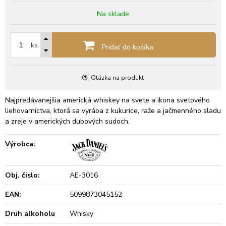
Na sklade
ks
Pridať do košíka
Otázka na produkt
Najpredávanejšia americká whiskey na svete a ikona svetového
liehovarníctva, ktorá sa vyrába z kukurice, raže a jačmenného sladu
a zreje v amerických dubových sudoch.
Výrobca:
Obj. čislo:
AE-3016
EAN:
5099873045152
Druh alkoholu
Whisky