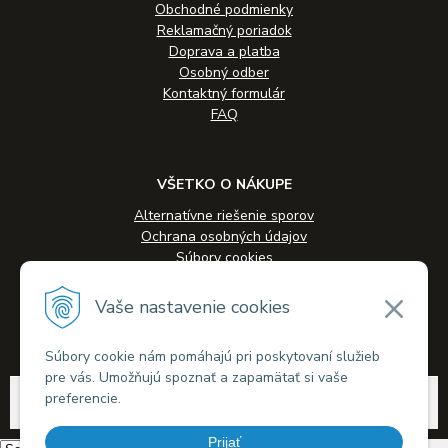
Obchodné podmienky
Reklamačný poriadok
Doprava a platba
Osobný odber
Kontaktný formulár
FAQ
VŠETKO O NÁKUPE
Alternatívne riešenie sporov
Ochrana osobných údajov
Súbory cookies
Novinky
Veľkoobchodná spolupráca
Vaše nastavenie cookies
Kontakty
Súbory cookie nám pomáhajú pri poskytovaní služieb
pre vás. Umožňujú spoznať a zapamätať si vaše
© 2026 Alkohol-eshop.sk •
tvorba eshopu cez UNIobchod
,
webhosting
spoločnosti
preferencie.
WEBYGROUP
Prijať