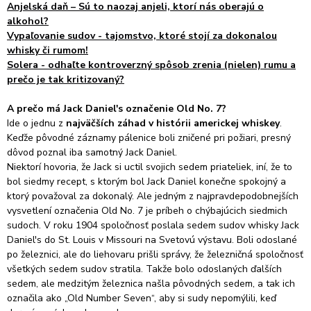
Anjelská daň – Sú to naozaj anjeli, ktorí nás oberajú o
alkohol?
Vypaľovanie sudov - tajomstvo, ktoré stojí za dokonalou
whisky či rumom!
Solera - odhaľte kontroverzný spôsob zrenia (nielen) rumu a
prečo je tak kritizovaný?
A prečo má Jack Daniel's označenie Old No. 7?
Ide o jednu z
najväčších záhad v histórii americkej whiskey
.
Keďže pôvodné záznamy pálenice boli zničené pri požiari, presný
dôvod poznal iba samotný Jack Daniel.
Niektorí hovoria, že Jack si uctil svojich sedem priateliek, iní, že to
bol siedmy recept,
s ktorým bol Jack Daniel konečne spokojný a
ktorý považoval za dokonalý.
Ale jedným z najpravdepodobnejších
vysvetlení označenia Old No. 7 je príbeh o chýbajúcich siedmich
sudoch.
V roku 1904 spoločnosť poslala sedem sudov whisky Jack
Daniel's do St. Louis v Missouri na Svetovú výstavu.
Boli odoslané
po železnici, ale do liehovaru prišli správy, že železničná spoločnosť
všetkých sedem sudov stratila.
Takže bolo odoslaných ďalších
sedem, ale medzitým železnica našla pôvodných sedem, a tak ich
označila ako „Old Number Seven“, aby si sudy nepomýlili, keď