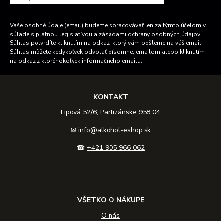
Vaše osobné údaje (email) budeme spracovávať len za týmto účelom v
súlade s platnou legislatívou a zásadami ochrany osobných údajov.
Súhlas potvrdíte kliknutím na odkaz, ktorý vám pošleme na váš email.
Súhlas môžete kedykoľvek odvolať písomne, emailom alebo kliknutím
na odkaz z ktoréhokoľvek informačného emailu.
KONTAKT
Lipová 52/6, Partizánske 958 04
✉
info@alkohol-eshop.sk
☎
+421 905 966 062
VŠETKO O NÁKUPE
O nás