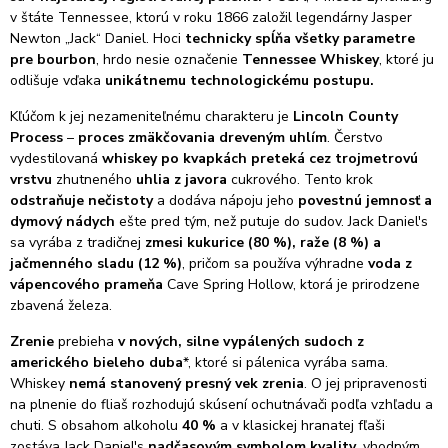
v štáte Tennessee, ktorú v roku 1866 založil legendárny Jasper
Newton „Jack“ Daniel. Hoci
technicky spĺňa všetky parametre
pre bourbon
, hrdo nesie označenie
Tennessee Whiskey
, ktoré ju
odlišuje vďaka
unikátnemu technologickému postupu.
Kľúčom k jej nezameniteľnému charakteru je
Lincoln County
Process
–
proces zmäkčovania dreveným uhlím
. Čerstvo
vydestilovaná
whiskey po kvapkách preteká cez trojmetrovú
vrstvu
zhutneného
uhlia z javora
cukrového. Tento krok
odstraňuje nečistoty
a dodáva nápoju jeho
povestnú jemnosť a
dymový nádych
ešte pred tým, než putuje do sudov. Jack Daniel's
sa vyrába z tradičnej
zmesi kukurice (80 %), raže (8 %) a
jačmenného sladu (12 %)
, pričom sa používa výhradne
voda z
vápencového prameňa
Cave Spring Hollow, ktorá je prirodzene
zbavená železa.
Zrenie
prebieha
v nových, silne vypálených sudoch z
amerického bieleho duba
*, ktoré si pálenica vyrába sama.
Whiskey
nemá stanovený presný vek zrenia
. O jej pripravenosti
na plnenie do fliaš rozhodujú skúsení ochutnávači podľa vzhľadu a
chuti. S obsahom alkoholu
40 %
a v klasickej hranatej fľaši
zostáva Jack Daniel's
nadčasovým symbolom kvality
, vhodným