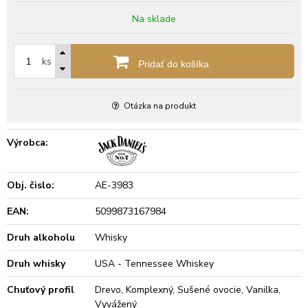
Na sklade
ks
Pridať do košíka
Otázka na produkt
Výrobca:
Obj. čislo:
AE-3983
EAN:
5099873167984
Druh alkoholu
Whisky
Druh whisky
USA - Tennessee Whiskey
Chuťový profil
Drevo, Komplexný, Sušené ovocie, Vanilka,
Vyvážený