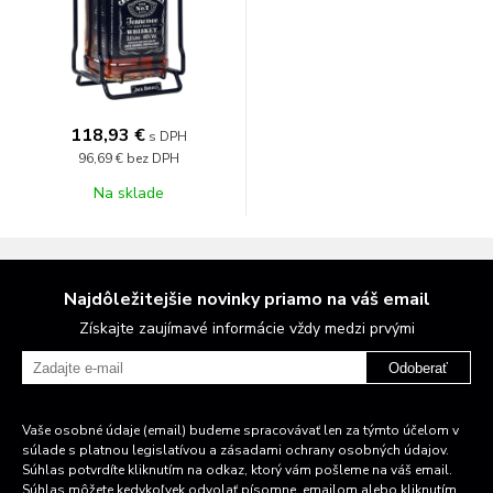
118,93 €
s DPH
96,69 €
bez DPH
Na sklade
Najdôležitejšie novinky priamo na váš email
Získajte zaujímavé informácie vždy medzi prvými
Odoberať
Vaše osobné údaje (email) budeme spracovávať len za týmto účelom v
súlade s platnou legislatívou a zásadami ochrany osobných údajov.
Súhlas potvrdíte kliknutím na odkaz, ktorý vám pošleme na váš email.
Súhlas môžete kedykoľvek odvolať písomne, emailom alebo kliknutím