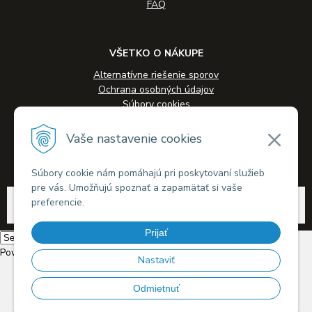
FAQ
VŠETKO O NÁKUPE
Alternatívne riešenie sporov
Ochrana osobných údajov
Súbory cookies
Novinky
Veľkoobchodná spolupráca
Vaše nastavenie cookies
Kontakty
Súbory cookie nám pomáhajú pri poskytovaní služieb
pre vás. Umožňujú spoznať a zapamätať si vaše
© 2026 Alkohol-eshop.sk •
tvorba eshopu cez UNIobchod
,
webhosting
spoločnosti
preferencie.
WEBYGROUP
Prijať
Powered by
Translate
Nastaviť
Odmietnuť