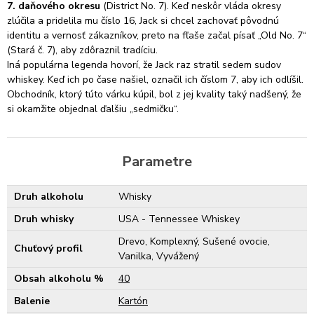
7. daňového okresu
(District No. 7). Keď neskôr vláda okresy
zlúčila a pridelila mu číslo 16, Jack si chcel zachovať pôvodnú
identitu a vernosť zákazníkov, preto na fľaše začal písať „Old No. 7“
(Stará č. 7), aby zdôraznil tradíciu.
Iná populárna legenda hovorí, že Jack raz stratil sedem sudov
whiskey. Keď ich po čase našiel, označil ich číslom 7, aby ich odlíšil.
Obchodník, ktorý túto várku kúpil, bol z jej kvality taký nadšený, že
si okamžite objednal ďalšiu „sedmičku“.
Parametre
Druh alkoholu
Whisky
Druh whisky
USA - Tennessee Whiskey
Drevo, Komplexný, Sušené ovocie,
Chuťový profil
Vanilka, Vyvážený
Obsah alkoholu %
40
Balenie
Kartón