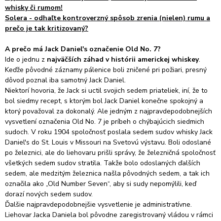
whisky či rumom!
Solera - odhaľte kontroverzný spôsob zrenia (nielen) rumu a
prečo je tak kritizovaný?
A prečo má Jack Daniel's označenie Old No. 7?
Ide o jednu z
najväčších záhad v histórii americkej whiskey
.
Keďže pôvodné záznamy pálenice boli zničené pri požiari, presný
dôvod poznal iba samotný Jack Daniel.
Niektorí hovoria, že Jack si uctil svojich sedem priateliek, iní, že to
bol siedmy recept,
s ktorým bol Jack Daniel konečne spokojný a
ktorý považoval za dokonalý.
Ale jedným z najpravdepodobnejších
vysvetlení označenia Old No. 7 je príbeh o chýbajúcich siedmich
sudoch.
V roku 1904 spoločnosť poslala sedem sudov whisky Jack
Daniel's do St. Louis v Missouri na Svetovú výstavu.
Boli odoslané
po železnici, ale do liehovaru prišli správy, že železničná spoločnosť
všetkých sedem sudov stratila.
Takže bolo odoslaných ďalších
sedem, ale medzitým železnica našla pôvodných sedem, a tak ich
označila ako „Old Number Seven“, aby si sudy nepomýlili, keď
dorazí nových sedem sudov.
Ďalšie najpravdepodobnejšie vysvetlenie je administratívne.
Liehovar Jacka Daniela bol pôvodne zaregistrovaný vládou v rámci