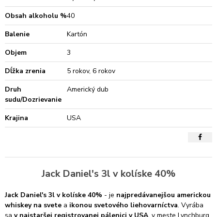
Obsah alkoholu %
40
Balenie
Kartón
Objem
3
Dĺžka zrenia
5 rokov, 6 rokov
Druh
Americký dub
sudu/Dozrievanie
Krajina
USA
Jack Daniel's 3l v kolíske 40%
Jack Daniel's 3l v kolíske 40%
- je
najpredávanejšou americkou
whiskey na svete
a
ikonou svetového liehovarníctva
. Vyrába
sa
v najstaršej registrovanej pálenici v USA
, v meste Lynchburg