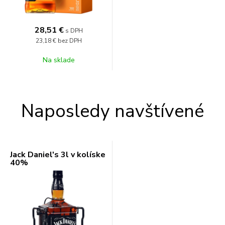
28,51
€
s DPH
23,18 €
bez DPH
Na sklade
Naposledy navštívené
Jack Daniel's 3l v kolíske
40%