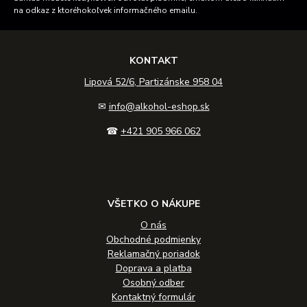
na odkaz z ktoréhokoľvek informačného emailu.
KONTAKT
Lipová 52/6, Partizánske 958 04
✉
info@alkohol-eshop.sk
☎
+421 905 966 062
VŠETKO O NÁKUPE
O nás
Obchodné podmienky
Reklamačný poriadok
Doprava a platba
Osobný odber
Kontaktný formulár