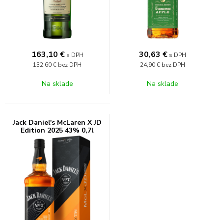
163,10
€
30,63
€
s DPH
s DPH
132,60 €
bez DPH
24,90 €
bez DPH
Na sklade
Na sklade
Jack Daniel's McLaren X JD
Edition 2025 43% 0,7l