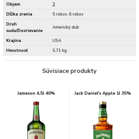
Objem
3
Dĺžka zrenia
5 rokov, 6 rokov
Druh
Americký dub
sudu/Dozrievanie
Krajina
USA
Hmotnosť
5,71 kg
Súvisiace produkty
Jameson 4,5l 40%
Jack Daniel's Apple 1l 35%