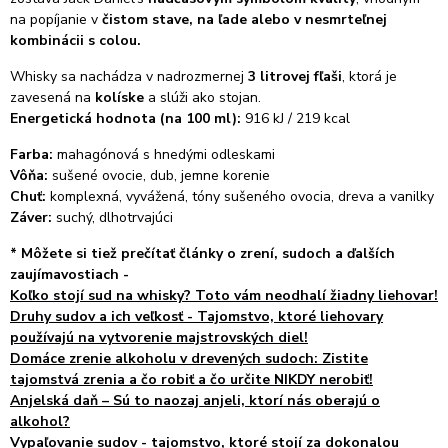
na popíjanie v
čistom stave, na ľade alebo v nesmrteľnej
kombinácii s colou.
Whisky sa nachádza v nadrozmernej
3 litrovej fľaši
, ktorá je
zavesená na
kolíske
a slúži ako stojan.
Energetická hodnota (na 100 ml):
916 kJ / 219 kcal
Farba:
mahagónová s hnedými odleskami
Vôňa:
sušené ovocie, dub, jemne korenie
Chuť:
komplexná, vyvážená, tóny sušeného ovocia, dreva a vanilky
Záver:
suchý, dlhotrvajúci
*
Môžete si tiež prečítať články o zrení, sudoch a ďalších
zaujímavostiach -
Koľko stojí sud na whisky? Toto vám neodhalí žiadny liehovar!
Druhy sudov a ich veľkosť - Tajomstvo, ktoré liehovary
používajú na vytvorenie majstrovských diel!
Domáce zrenie alkoholu v drevených sudoch: Zistite
tajomstvá zrenia a čo robiť a čo určite NIKDY nerobiť!
Anjelská daň – Sú to naozaj anjeli, ktorí nás oberajú o
alkohol?
Vypaľovanie sudov - tajomstvo, ktoré stojí za dokonalou