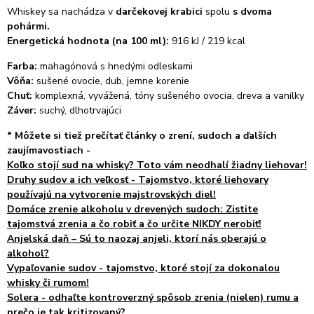
Whiskey sa nachádza v
darčekovej krabici
spolu
s
dvoma
pohármi.
Energetická hodnota (na 100 ml):
916 kJ / 219 kcal
Farba:
mahagónová s hnedými odleskami
Vôňa:
sušené ovocie, dub, jemne korenie
Chuť:
komplexná, vyvážená, tóny sušeného ovocia, dreva a vanilky
Záver:
suchý, dlhotrvajúci
*
Môžete si tiež prečítať články o zrení, sudoch a ďalších
zaujímavostiach -
Koľko stojí sud na whisky? Toto vám neodhalí žiadny liehovar!
Druhy sudov a ich veľkosť - Tajomstvo, ktoré liehovary
používajú na vytvorenie majstrovských diel!
Domáce zrenie alkoholu v drevených sudoch: Zistite
tajomstvá zrenia a čo robiť a čo určite NIKDY nerobiť!
Anjelská daň – Sú to naozaj anjeli, ktorí nás oberajú o
alkohol?
Vypaľovanie sudov - tajomstvo, ktoré stojí za dokonalou
whisky či rumom!
Solera - odhaľte kontroverzný spôsob zrenia (nielen) rumu a
prečo je tak kritizovaný?