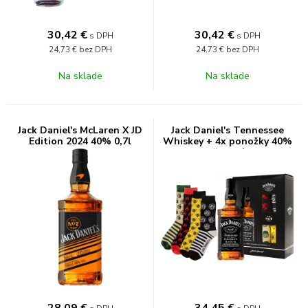
30,42
€
30,42
€
s DPH
s DPH
24,73 €
bez DPH
24,73 €
bez DPH
Na sklade
Na sklade
Jack Daniel's McLaren X JD
Jack Daniel's Tennessee
Edition 2024 40% 0,7l
Whiskey + 4x ponožky 40%
0,7l (darčekové balenie
kazeta)