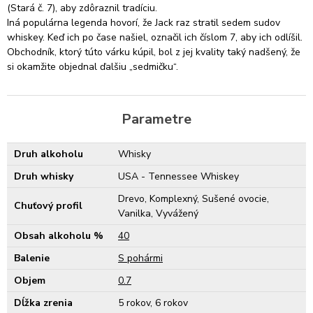
(Stará č. 7), aby zdôraznil tradíciu.
Iná populárna legenda hovorí, že Jack raz stratil sedem sudov
whiskey. Keď ich po čase našiel, označil ich číslom 7, aby ich odlíšil.
Obchodník, ktorý túto várku kúpil, bol z jej kvality taký nadšený, že
si okamžite objednal ďalšiu „sedmičku“.
Parametre
Druh alkoholu
Whisky
Druh whisky
USA - Tennessee Whiskey
Drevo, Komplexný, Sušené ovocie,
Chuťový profil
Vanilka, Vyvážený
Obsah alkoholu %
40
Balenie
S pohármi
Objem
0.7
Dĺžka zrenia
5 rokov, 6 rokov