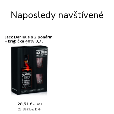
Naposledy navštívené
Jack Daniel's s 2 pohármi
- krabička 40% 0,7l
(darčekové balenie 2
poháre)
28,51 €
s DPH
23,18 €
bez DPH