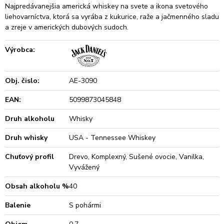
Najpredávanejšia americká whiskey na svete a ikona svetového
liehovarníctva, ktorá sa vyrába z kukurice, raže a jačmenného sladu
a zreje v amerických dubových sudoch.
Výrobca:
Obj. čislo:
AE-3090
EAN:
5099873045848
Druh alkoholu
Whisky
Druh whisky
USA - Tennessee Whiskey
Chuťový profil
Drevo, Komplexný, Sušené ovocie, Vanilka,
Vyvážený
Obsah alkoholu %
40
Balenie
S pohármi