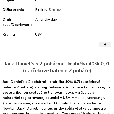
Objem
0.7
Dĺžka zrenia
5 rokov, 6 rokov
Druh
Americký dub
sudu/Dozrievanie
Krajina
USA
Jack Daniel's s 2 pohármi - krabička 40% 0,7l
(darčekové balenie 2 poháre)
Jack Daniel's s 2 pohármi - krabička 40% 0,7l (darčekové
balenie 2 poháre)
- je
najpredávanejšou americkou whiskey na
svete
a
ikonou svetového liehovarníctva
. Vyrába sa
v
najstaršej registrovanej pálenici v USA
, v meste Lynchburg v
štáte Tennessee, ktorú v roku 1866 založil legendárny Jasper
Newton „Jack“ Daniel. Hoci
technicky spĺňa všetky parametre
pre bourbon
, hrdo nesie označenie
Tennessee Whiskey
, ktoré ju