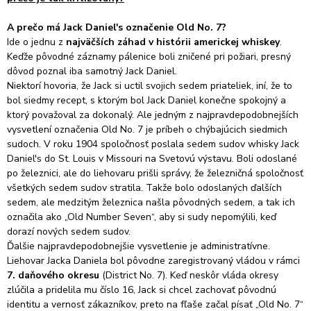
A prečo má Jack Daniel's označenie Old No. 7?
Ide o jednu z
najväčších záhad v histórii americkej whiskey
.
Keďže pôvodné záznamy pálenice boli zničené pri požiari, presný
dôvod poznal iba samotný Jack Daniel.
Niektorí hovoria, že Jack si uctil svojich sedem priateliek, iní, že to
bol siedmy recept,
s ktorým bol Jack Daniel konečne spokojný a
ktorý považoval za dokonalý.
Ale jedným z najpravdepodobnejších
vysvetlení označenia Old No. 7 je príbeh o chýbajúcich siedmich
sudoch.
V roku 1904 spoločnosť poslala sedem sudov whisky Jack
Daniel's do St. Louis v Missouri na Svetovú výstavu.
Boli odoslané
po železnici, ale do liehovaru prišli správy, že železničná spoločnosť
všetkých sedem sudov stratila.
Takže bolo odoslaných ďalších
sedem, ale medzitým železnica našla pôvodných sedem, a tak ich
označila ako „Old Number Seven“, aby si sudy nepomýlili, keď
dorazí nových sedem sudov.
Ďalšie najpravdepodobnejšie vysvetlenie je administratívne.
Liehovar Jacka Daniela bol pôvodne zaregistrovaný vládou v rámci
7. daňového okresu
(District No. 7). Keď neskôr vláda okresy
zlúčila a pridelila mu číslo 16, Jack si chcel zachovať pôvodnú
identitu a vernosť zákazníkov, preto na fľaše začal písať „Old No. 7“