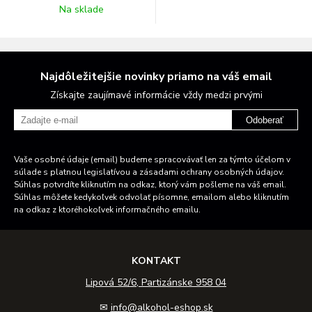
Na sklade
Najdôležitejšie novinky priamo na váš email
Získajte zaujímavé informácie vždy medzi prvými
Odoberať
Vaše osobné údaje (email) budeme spracovávať len za týmto účelom v
súlade s platnou legislatívou a zásadami ochrany osobných údajov.
Súhlas potvrdíte kliknutím na odkaz, ktorý vám pošleme na váš email.
Súhlas môžete kedykoľvek odvolať písomne, emailom alebo kliknutím
na odkaz z ktoréhokoľvek informačného emailu.
KONTAKT
Lipová 52/6, Partizánske 958 04
✉
info@alkohol-eshop.sk