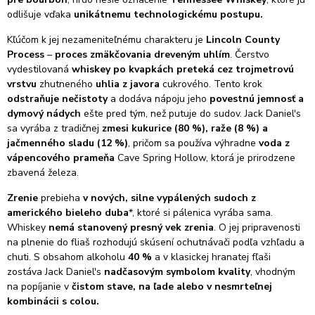
odlišuje vďaka
unikátnemu technologickému postupu.
Kľúčom k jej nezameniteľnému charakteru je
Lincoln County
Process
–
proces zmäkčovania dreveným uhlím
. Čerstvo
vydestilovaná
whiskey po kvapkách preteká cez trojmetrovú
vrstvu
zhutneného
uhlia z javora
cukrového. Tento krok
odstraňuje nečistoty
a dodáva nápoju jeho
povestnú jemnosť a
dymový nádych
ešte pred tým, než putuje do sudov. Jack Daniel's
sa vyrába z tradičnej
zmesi kukurice (80 %), raže (8 %) a
jačmenného sladu (12 %)
, pričom sa používa výhradne
voda z
vápencového prameňa
Cave Spring Hollow, ktorá je prirodzene
zbavená železa.
Zrenie
prebieha
v nových, silne vypálených sudoch z
amerického bieleho duba
*, ktoré si pálenica vyrába sama.
Whiskey
nemá stanovený presný vek zrenia
. O jej pripravenosti
na plnenie do fliaš rozhodujú skúsení ochutnávači podľa vzhľadu a
chuti. S obsahom alkoholu
40 %
a v klasickej hranatej fľaši
zostáva Jack Daniel's
nadčasovým symbolom kvality
, vhodným
na popíjanie v
čistom stave, na ľade alebo v nesmrteľnej
kombinácii s colou.