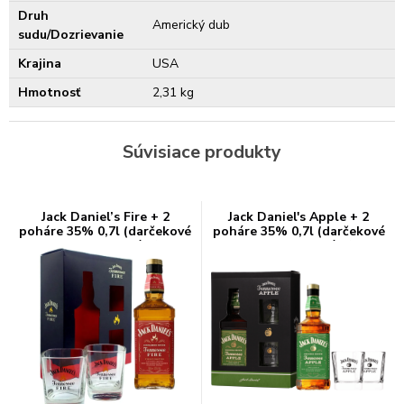
Druh
Americký dub
sudu/Dozrievanie
Krajina
USA
Hmotnosť
2,31 kg
Súvisiace produkty
Jack Daniel’s Fire + 2
Jack Daniel's Apple + 2
poháre 35% 0,7l (darčekové
poháre 35% 0,7l (darčekové
balenie 2 poháre)
balenie 2 poháre)