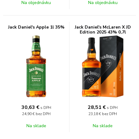
Na objednávku
Na objednávku
Jack Daniel's Apple 1l 35%
Jack Daniel's McLaren X JD
Edition 2025 43% 0,7l
30,63
€
28,51
€
s DPH
s DPH
24,90 €
bez DPH
23,18 €
bez DPH
Na sklade
Na sklade