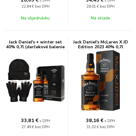
28,09
€
34,45
€
s DPH
s DPH
22,84 €
bez DPH
28,01 €
bez DPH
Na objednávku
Na sklade
Jack Daniel's + winter set
Jack Daniel's McLaren X JD
40% 0,7l (darčekové balenie
Edition 2023 40% 0,7l
kazeta)
33,81
€
38,16
€
s DPH
s DPH
27,49 €
bez DPH
31,02 €
bez DPH