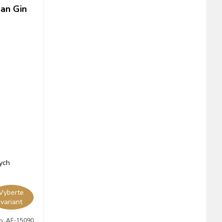
san Gin
nych
Vyberte
variant
lo:
AE-15090