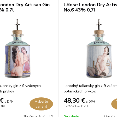
London Dry Artisan Gin
J.Rose London Dry Arti
% 0,7l
No.6 43% 0,7l
liansky gin z 9 vzácnych
Lahodný taliansky gin z 9 vzác
h prvkov.
botanických prvkov.
€
48,30
€
Vyberte
s DPH
s DPH
variant
 DPH
39,27 €
bez DPH
Obj. čislo:
AE-15089
Na sklade
Obj. čis