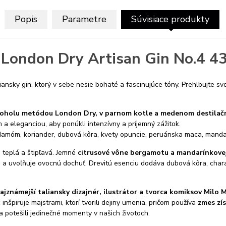
Popis
Parametre
Súvisiace produkty
 London Dry Artisan Gin No.4 4
iansky gin, ktorý v sebe nesie bohaté a fascinujúce tóny. Prehlbujte sv
koholu metódou London Dry, v parnom kotle a medenom destilačn
 eleganciou, aby ponúkli intenzívny a príjemný zážitok.
damóm, koriander, dubová kôra, kvety opuncie, peruánska maca, manda
e teplá a štipľavá. Jemné
citrusové vône bergamotu a mandarínkovej
a uvoľňuje ovocnú dochuť. Drevitú esenciu dodáva dubová kôra, chara
ajznámejší taliansky dizajnér, ilustrátor a tvorca komiksov Milo 
nšpiruje majstrami, ktorí tvorili dejiny umenia, pričom používa
zmes zís
a potešili jedinečné momenty v našich životoch.