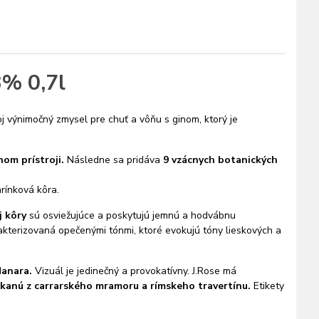
3% 0,7l
oj výnimočný zmysel pre chuť a vôňu s ginom, ktorý je
om prístroji.
Následne sa pridáva
9 vzácnych botanických
rínková kôra.
 kôry
sú osviežujúce a poskytujú jemnú a hodvábnu
kterizovaná opečenými tónmi, ktoré evokujú tóny lieskových a
Manara.
Vizuál je jedinečný a provokatívny. J.Rose má
kanú z carrarského mramoru a rímskeho travertínu.
Etikety