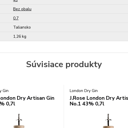
Bez obalu
0.7
Taliansko
1,26 kg
Súvisiace produkty
y Gin
London Dry Gin
London Dry Artisan Gin
J.Rose London Dry Arti
% 0,7l
No.1 43% 0,7l