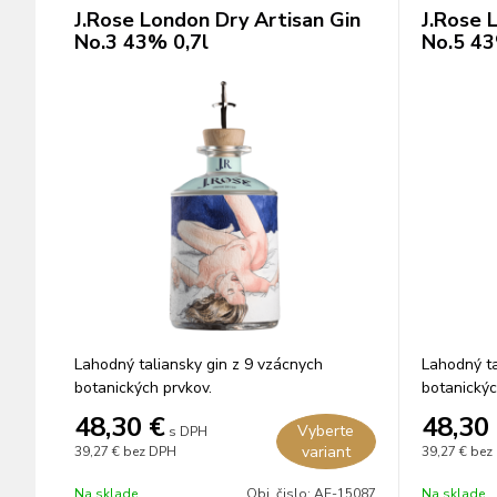
J.Rose London Dry Artisan Gin
J.Rose 
No.3 43% 0,7l
No.5 43
Lahodný taliansky gin z 9 vzácnych
Lahodný ta
botanických prvkov.
botanickýc
48,30
€
48,30
Vyberte
s DPH
variant
39,27 €
bez DPH
39,27 €
bez
Na sklade
Obj. čislo:
AE-15087
Na sklade