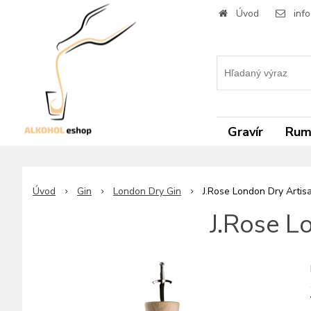
Úvod
inf
Gravír
Ru
Úvod
Gin
London Dry Gin
J.Rose London Dry Artis
J.Rose L