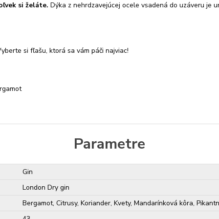
ľvek si želáte.
Dýka z nehrdzavejúcej ocele vsadená do uzáveru je ur
yberte si fľašu, ktorá sa vám páči najviac!
bergamot
Parametre
Gin
London Dry gin
Bergamot, Citrusy, Koriander, Kvety, Mandarínková kôra, Pikant
43