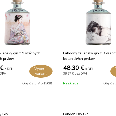
liansky gin z 9 vzácnych
Lahodný taliansky gin z 9 vzác
h prvkov.
botanických prvkov.
€
48,30
€
Vyberte
s DPH
s DPH
variant
 DPH
39,27 €
bez DPH
Obj. čislo:
AE-15081
Na sklade
Obj. čis
y Gin
London Dry Gin