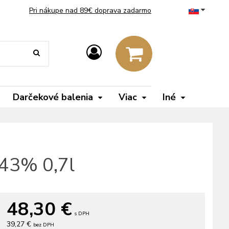
Pri nákupe nad 89€ doprava zadarmo
Darčekové balenia
Viac
Iné
 43% 0,7l
48,30
€
s DPH
39,27 €
bez DPH