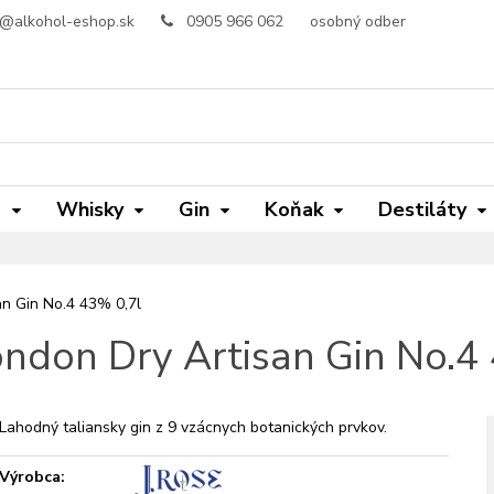
o@alkohol-eshop.sk
0905 966 062
osobný odber
m
Whisky
Gin
Koňak
Destiláty
an Gin No.4 43% 0,7l
ondon Dry Artisan Gin No.4
Lahodný taliansky gin z 9 vzácnych botanických prvkov.
Výrobca: