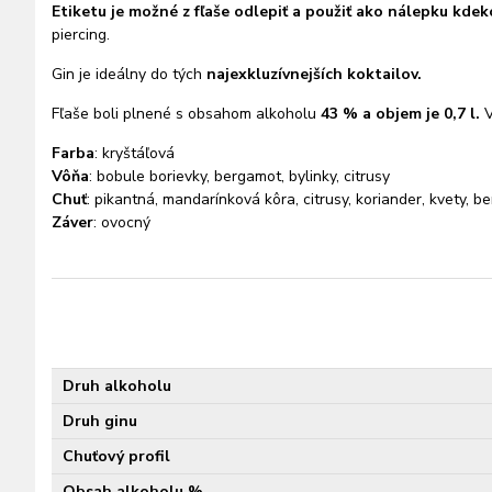
Etiketu je možné z fľaše odlepiť a použiť ako nálepku kdeko
piercing.
Gin je ideálny do tých
najexkluzívnejších koktailov.
Fľaše boli plnené s obsahom alkoholu
43 % a objem je 0,7 l.
V
Farba
: kryštáľová
Vôňa
: bobule borievky, bergamot, bylinky, citrusy
Chuť
: pikantná, mandarínková kôra, citrusy, koriander, kvety, 
Záver
: ovocný
Druh alkoholu
Druh ginu
Chuťový profil
Obsah alkoholu %