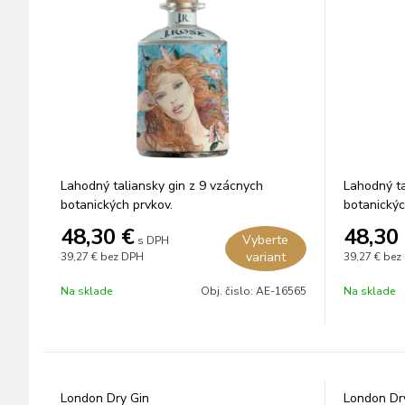
Lahodný taliansky gin z 9 vzácnych
Lahodný ta
botanických prvkov.
botanickýc
48,30
€
48,30
Vyberte
s DPH
variant
39,27 €
bez DPH
39,27 €
bez
Na sklade
Obj. čislo:
AE-16565
Na sklade
London Dry Gin
London Dr