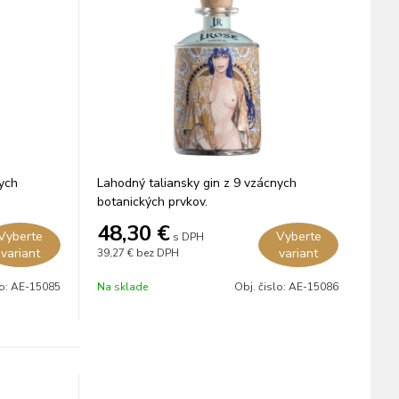
nych
Lahodný taliansky gin z 9 vzácnych
botanických prvkov.
48,30
€
Vyberte
Vyberte
s DPH
variant
variant
39,27 €
bez DPH
lo:
AE-15085
Na sklade
Obj. čislo:
AE-15086