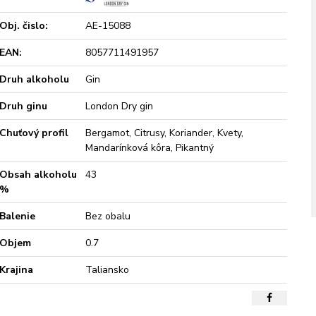
Obj. čislo:
AE-15088
EAN:
8057711491957
Druh alkoholu
Gin
Druh ginu
London Dry gin
Chuťový profil
Bergamot, Citrusy, Koriander, Kvety,
Mandarínková kôra, Pikantný
Obsah alkoholu
43
%
Balenie
Bez obalu
Objem
0.7
Krajina
Taliansko