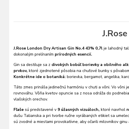
J.Rose
J.Rose London Dry Artisan Gin No.4 43% 0,7l
je lahodný tal
dokonalým prelínaním
prírodných esencií.
Gin sa destiluje sa z
divokých bobúľ borievky a obilného al
prvkov,
ktoré zjednotené pôsobia na chuťové bunky s pôvabom a
Konkrétne ide o botaniká:
borievka, bergamot, angelika, kar
Táto zmes prináša jedinečnú harmóniu v chuti a vôni.
Vo vôni j
rovnováhu. Vôňa kvetov opuncie sa z nosa odráža do podnebia 
vlašských orechov.
Fľaše
sú predstavené v
9 úžasných vizuáloch,
ktoré navrhol
n
dušu Talianska a pri tvorbe ručne vyrábaných etikiet sa umelec i
sú
zvodné a miestami provokatívne, aby očarili milovníkov ginu 