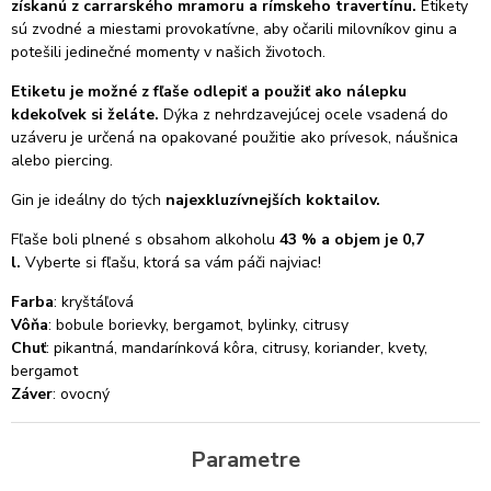
získanú z carrarského mramoru a rímskeho travertínu.
Etikety
sú
zvodné a miestami provokatívne, aby očarili milovníkov ginu a
potešili jedinečné momenty v našich životoch.
Etiketu je možné z fľaše odlepiť a použiť ako nálepku
kdekoľvek si želáte.
Dýka z nehrdzavejúcej ocele vsadená do
uzáveru je určená na opakované použitie ako prívesok, náušnica
alebo piercing.
Gin je ideálny do tých
najexkluzívnejších koktailov.
Fľaše boli plnené s obsahom alkoholu
43 % a objem je 0,7
l.
Vyberte si fľašu, ktorá sa vám páči najviac!
Farba
: kryštáľová
Vôňa
: bobule borievky, bergamot, bylinky, citrusy
Chuť
: pikantná, mandarínková kôra, citrusy, koriander, kvety,
bergamot
Záver
: ovocný
Parametre