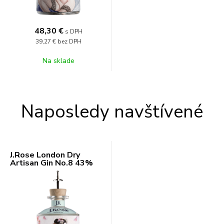
48,30
€
s DPH
39,27 €
bez DPH
Na sklade
Naposledy navštívené
J.Rose London Dry
Artisan Gin No.8 43%
0,7l