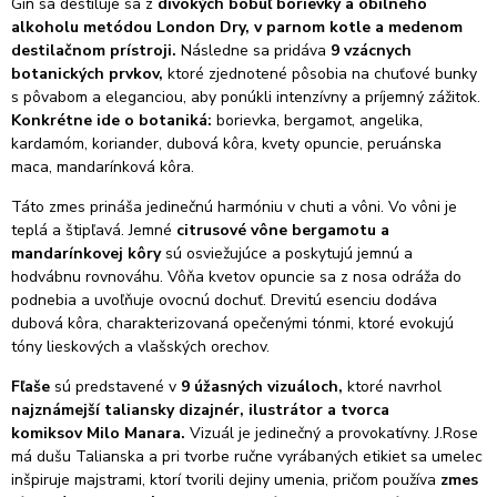
Gin sa destiluje sa z
divokých bobúľ borievky a obilného
alkoholu metódou London Dry, v parnom kotle a medenom
destilačnom prístroji.
Následne sa pridáva
9 vzácnych
botanických prvkov,
ktoré zjednotené pôsobia na chuťové bunky
s pôvabom a eleganciou, aby ponúkli intenzívny a príjemný zážitok.
Konkrétne ide o botaniká:
borievka, bergamot, angelika,
kardamóm, koriander, dubová kôra, kvety opuncie, peruánska
maca, mandarínková kôra.
Táto zmes prináša jedinečnú harmóniu v chuti a vôni.
Vo vôni je
teplá a štipľavá. Jemné
citrusové vône bergamotu a
mandarínkovej kôry
sú osviežujúce a poskytujú jemnú a
hodvábnu rovnováhu. Vôňa kvetov opuncie sa z nosa odráža do
podnebia a uvoľňuje ovocnú dochuť. Drevitú esenciu dodáva
dubová kôra, charakterizovaná opečenými tónmi, ktoré evokujú
tóny lieskových a vlašských orechov.
Fľaše
sú predstavené v
9 úžasných vizuáloch,
ktoré navrhol
najznámejší taliansky dizajnér, ilustrátor a tvorca
komiksov Milo Manara.
Vizuál je jedinečný a provokatívny. J.Rose
má dušu Talianska a pri tvorbe ručne vyrábaných etikiet sa umelec
inšpiruje majstrami, ktorí tvorili dejiny umenia, pričom používa
zmes