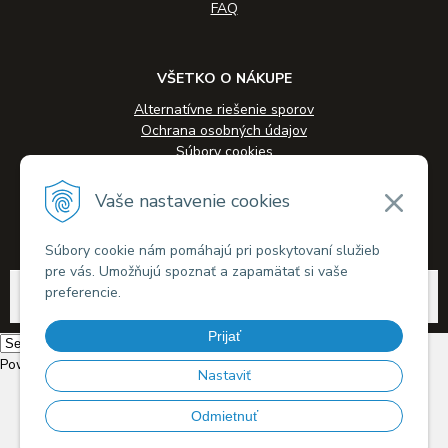
FAQ
VŠETKO O NÁKUPE
Alternatívne riešenie sporov
Ochrana osobných údajov
Súbory cookies
Novinky
Veľkoobchodná spolupráca
Vaše nastavenie cookies
Kontakty
Súbory cookie nám pomáhajú pri poskytovaní služieb
pre vás. Umožňujú spoznať a zapamätať si vaše
© 2026 Alkohol-eshop.sk •
tvorba eshopu cez UNIobchod
,
webhosting
spoločnosti
preferencie.
WEBYGROUP
Prijať
Powered by
Translate
Nastaviť
Odmietnuť