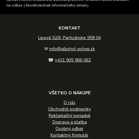
na odkaz z ktoréhokoľvek informačného emailu.
KONTAKT
Lipová 52/6, Partizánske 958 04
✉
info@alkohol-eshop.sk
☎
+421 905 966 062
VŠETKO O NÁKUPE
O nás
Obchodné podmienky
Reklamačný poriadok
Doprava a platba
Osobný odber
Kontaktný formulár