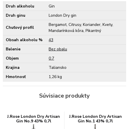
Druh alkoholu
Gin
Druh ginu
London Dry gin
Bergamot, Citrusy, Koriander, Kvety,
Chuťový profil
Mandarínková kôra, Pikantný
Obsah alkoholu %
43
Balenie
Bez obalu
Objem
0.7
Krajina
Taliansko
Hmotnosť
1,26 kg
Súvisiace produkty
J.Rose London Dry Artisan
J.Rose London Dry Artisan
Gin No.9 43% 0,7l
Gin No.1 43% 0,7l