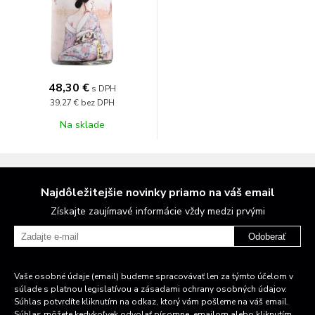
48,30 €
s DPH
39,27 €
bez DPH
Na sklade
Najdôležitejšie novinky priamo na váš email
Získajte zaujímavé informácie vždy medzi prvými
Odoberať
Vaše osobné údaje (email) budeme spracovávať len za týmto účelom v
súlade s platnou legislatívou a zásadami ochrany osobných údajov.
Súhlas potvrdíte kliknutím na odkaz, ktorý vám pošleme na váš email.
Súhlas môžete kedykoľvek odvolať písomne, emailom alebo kliknutím