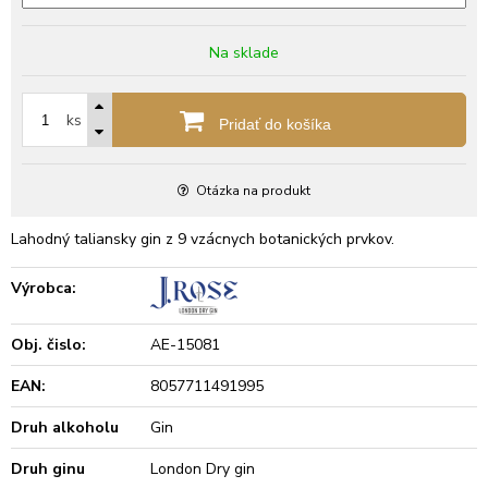
Na sklade
ks
Pridať do košíka
Otázka na produkt
Lahodný taliansky gin z 9 vzácnych botanických prvkov.
Výrobca:
Obj. čislo:
AE-15081
EAN:
8057711491995
Druh alkoholu
Gin
Druh ginu
London Dry gin