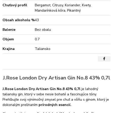
Chuťový profil
Bergamot, Citrusy, Koriander, Kvety,
Mandarínková kôra, Pikantný
Obsah alkoholu %
43
Balenie
Bez obalu
Objem
0.7
Krajina
Taliansko
J.Rose London Dry Artisan Gin No.8 43% 0,7l
J.Rose London Dry Artisan Gin No.8 43% 0,7l
je lahodný
taliansky gin, ktorý v sebe nesie bohaté a fascinujúce tóny.
Prehlbujte svoj výnimočný zmysel pre chuť a vôňu s ginom, ktorý je
dokonalým prelínaním
prírodných esencií.