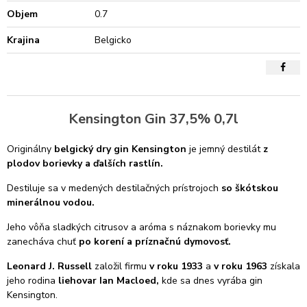
Objem
0.7
Krajina
Belgicko
Kensington Gin 37,5% 0,7l
Originálny
belgický dry gin Kensington
je jemný destilát
z
plodov borievky a ďalších rastlín.
Destiluje sa v medených destilačných prístrojoch
so škótskou
minerálnou vodou.
Jeho vôňa sladkých citrusov a aróma s náznakom borievky mu
zanecháva chuť
po korení a príznačnú dymovosť.
Leonard J. Russell
založil firmu
v roku 1933
a
v roku 1963
získala
jeho rodina
liehovar Ian Macloed,
kde sa dnes vyrába gin
Kensington.