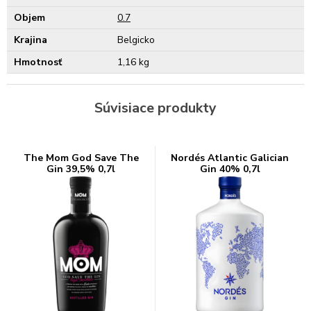
Objem
0.7
Krajina
Belgicko
Hmotnosť
1,16 kg
Súvisiace produkty
The Mom God Save The
Nordés Atlantic Galician
Gin 39,5% 0,7l
Gin 40% 0,7l