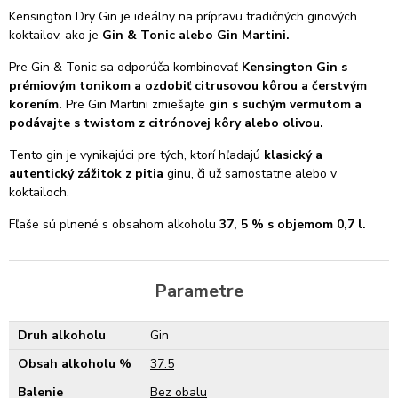
Kensington Dry Gin je ideálny na prípravu tradičných ginových
koktailov, ako je
Gin & Tonic alebo Gin Martini.
Pre Gin & Tonic sa odporúča kombinovať
Kensington Gin s
prémiovým tonikom a ozdobiť citrusovou kôrou a čerstvým
korením.
Pre Gin Martini zmiešajte
gin s suchým vermutom a
podávajte s twistom z citrónovej kôry alebo olivou.
Tento gin je vynikajúci pre tých, ktorí hľadajú
klasický a
autentický zážitok z pitia
ginu, či už samostatne alebo v
koktailoch.
Fľaše sú plnené s obsahom alkoholu
37, 5 % s objemom 0,7 l.
Parametre
Druh alkoholu
Gin
Obsah alkoholu %
37.5
Balenie
Bez obalu