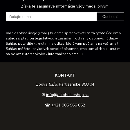
Získajte zaujímavé informácie vždy medzi prvými
Odoberať
Vaše osobné údaje (email) budeme spracovávať len za týmto účelom v
súlade s platnou legislatívou a zásadami ochrany osobných údajov.
Súhlas potvrdíte kliknutím na odkaz, ktorý vám pošleme na váš email.
Súhlas môžete kedykoľvek odvolať písomne, emailom alebo kliknutím
na odkaz z ktoréhokoľvek informačného emailu.
KONTAKT
Lipová 52/6, Partizánske 958 04
✉
info@alkohol-eshop.sk
☎
+421 905 966 062