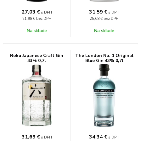
27,03
€
31,59
€
s DPH
s DPH
21,98 €
bez DPH
25,68 €
bez DPH
Na sklade
Na sklade
Roku Japanese Craft Gin
The London No. 1 Original
43% 0,7l
Blue Gin 43% 0,7l
31,69
€
34,34
€
s DPH
s DPH