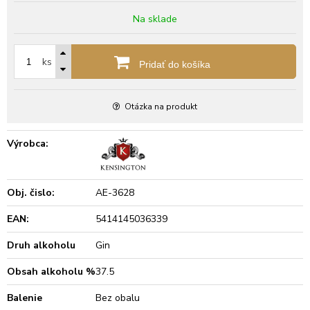
Na sklade
ks
Pridať do košíka
Otázka na produkt
Výrobca:
Obj. čislo:
AE-3628
EAN:
5414145036339
Druh alkoholu
Gin
Obsah alkoholu %
37.5
Balenie
Bez obalu