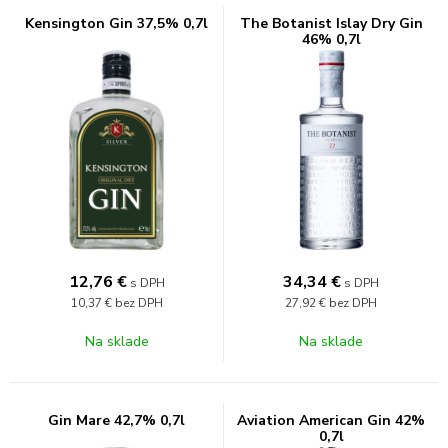
Kensington Gin 37,5% 0,7l
The Botanist Islay Dry Gin
46% 0,7l
12,76
€
34,34
€
s DPH
s DPH
10,37 €
bez DPH
27,92 €
bez DPH
Na sklade
Na sklade
Gin Mare 42,7% 0,7l
Aviation American Gin 42%
0,7l