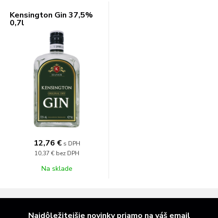
Kensington Gin 37,5%
0,7l
12,76 €
s DPH
10,37 €
bez DPH
Na sklade
Najdôležitejšie novinky priamo na váš email