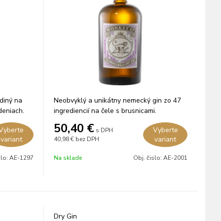
ediný na
Neobvyklý a unikátny nemecký gin zo 47
deniach.
ingrediencií na čele s brusnicami.
50,40
€
Vyberte
Vyberte
s DPH
variant
variant
40,98 €
bez DPH
slo:
AE-1297
Na sklade
Obj. čislo:
AE-2001
Dry Gin