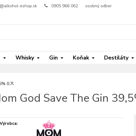
o@alkohol-eshop.sk
0905 966 062
osobný odber
m
Whisky
Gin
Koňak
Destiláty
5% 0,7l
om God Save The Gin 39,5
Výrobca: