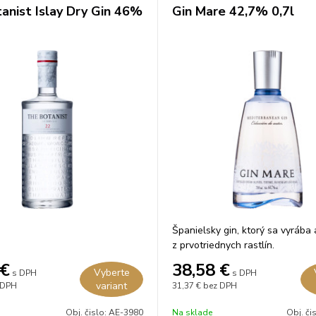
anist Islay Dry Gin 46%
Gin Mare 42,7% 0,7l
Španielsky gin, ktorý sa vyrába
z prvotriednych rastlín.
€
38,58
€
Vyberte
s DPH
s DPH
variant
 DPH
31,37 €
bez DPH
Obj. čislo:
AE-3980
Na sklade
Obj. či