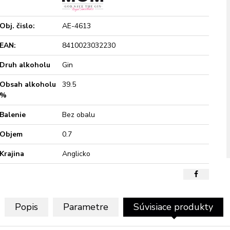
Obj. čislo:
AE-4613
EAN:
8410023032230
Druh alkoholu
Gin
Obsah alkoholu
39.5
%
Balenie
Bez obalu
Objem
0.7
Krajina
Anglicko
Popis
Parametre
Súvisiace produkty