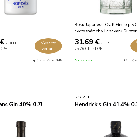
Roku Japanese Craft Gin je prvý
svetoznámeho liehovaru Suntor
Japonsku.
€
31,69
€
Vyberte
s DPH
s DPH
variant
 DPH
25,76 €
bez DPH
Obj. čislo:
AE-5048
Na sklade
Obj. či
Dry Gin
ns Gin 40% 0,7l
Hendrick's Gin 41,4% 0,