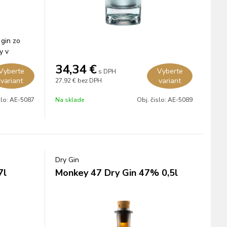
 gin zo
y v
34,34
€
Vyberte
Vyberte
s DPH
variant
variant
27,92 €
bez DPH
slo:
AE-5087
Na sklade
Obj. čislo:
AE-5089
Dry Gin
7l
Monkey 47 Dry Gin 47% 0,5l