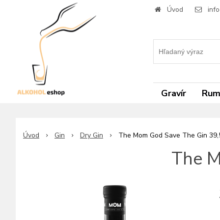
Úvod
inf
Gravír
Ru
Úvod
Gin
Dry Gin
The Mom God Save The Gin 39,
The M