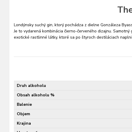
The
Londýnsky suchý gin, ktorý pochádza z dielne Gonzáleza Byassa.
Je to vydarená kombinácia čierno-červeného dizajnu. Samotný g
exotické rastlinné látky, ktoré sa po štyroch destiláciach napl
Druh alkoholu
Obsah alkoholu %
Balenie
Objem
Krajina