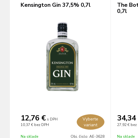
Kensington Gin 37,5% 0,7l
The Bot
0,7l
12,76
€
34,34
Vyberte
s DPH
variant
10,37 €
bez DPH
27,92 €
bez
Na sklade
Obj. čislo:
AE-3628
Na sklade