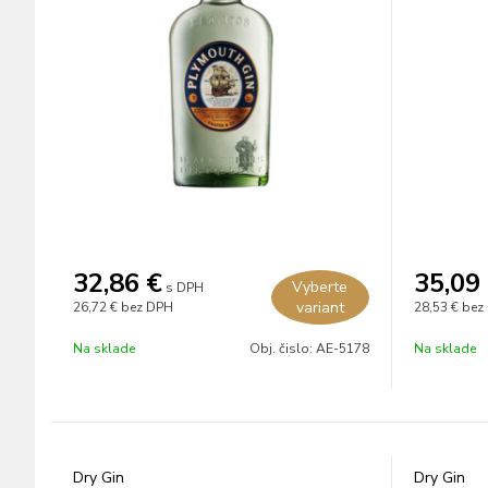
32,86
€
35,09
Vyberte
s DPH
variant
26,72 €
bez DPH
28,53 €
bez
Na sklade
Obj. čislo:
AE-5178
Na sklade
Dry Gin
Dry Gin