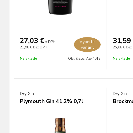
27,03
€
31,59
Vyberte
s DPH
variant
21,98 €
bez DPH
25,68 €
bez
Na sklade
Obj. čislo:
AE-4613
Na sklade
Dry Gin
Dry Gin
Plymouth Gin 41,2% 0,7l
Brockma