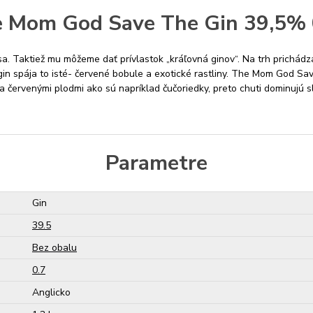
 Mom God Save The Gin 39,5% 
 Taktiež mu môžeme dať prívlastok „kráľovná ginov“. Na trh prichádza v
in spája to isté- červené bobule a exotické rastliny. The Mom God Sa
nia červenými plodmi ako sú napríklad čučoriedky, preto chuti dominujú 
Parametre
Gin
39.5
Bez obalu
0.7
Anglicko