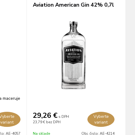
Aviation American Gin 42% 0,7l
 a maceruje
29,26
€
Vyberte
Vyberte
s DPH
variant
variant
23,79 €
bez DPH
slo:
AE-4057
Na sklade
Obj. čislo:
AE-4214