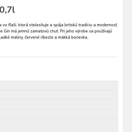
0,7l
o fľaši, ktorá stelesňuje a spája britskú tradíciu a modernosť.
ve Gin má jemnú zamatovú chuť. Pri jeho výrobe sa používajú
sladké maliny, červené ríbezle a mäkká borievka.