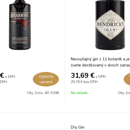
Nezvyčajný gin z 11 botaník a j
svete destilovaný v dvoch zaria
€
31,69
€
Vyberte
s DPH
s DPH
variant
 DPH
25,76 €
bez DPH
Obj. čislo:
AE-5396
Na sklade
Obj. či
Dry Gin