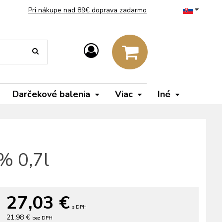
Pri nákupe nad 89€ doprava zadarmo
Darčekové balenia
Viac
Iné
% 0,7l
27,03
€
s DPH
21,98 €
bez DPH