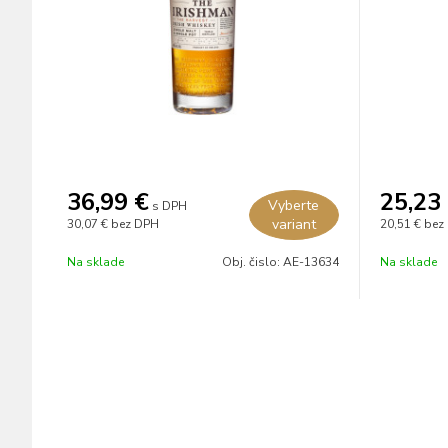
36,99
€
25,23
Vyberte
s DPH
variant
30,07 €
bez DPH
20,51 €
bez
Na sklade
Obj. čislo:
AE-13634
Na sklade