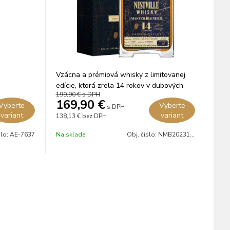
Vzácna a prémiová whisky z limitovanej
edície, ktorá zrela 14 rokov v dubových
199,90 €
s DPH
sudoch po rume.
169,90
€
Vyberte
Vyberte
s DPH
variant
variant
138,13 €
bez DPH
slo:
AE-7637
Na sklade
Obj. čislo:
NMB202314Y