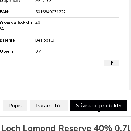
Obj. čislo:
AE-7103
EAN:
5016840031222
Obsah alkoholu
40
%
Balenie
Bez obalu
Objem
0.7
Popis
Parametre
Súvisiace produkty
Loch Lomond Reserve 40% 0,7l