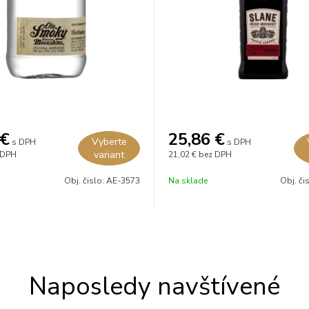
€
25,86
€
Vyberte
s DPH
s DPH
variant
 DPH
21,02 €
bez DPH
Obj. čislo:
AE-3573
Na sklade
Obj. či
Naposledy navštívené