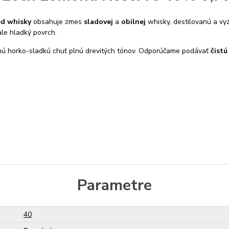
ed whisky
obsahuje zmes
sladovej
a
obilnej
whisky, destilovanú a vy
le hladký povrch.
nú horko-sladkú chuť plnú drevitých tónov. Odporúčame podávať
čistú
Parametre
40