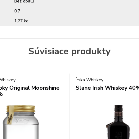
Bez obalu
0.7
1,27 kg
Súvisiace produkty
Whiskey
Írska Whiskey
ky Original Moonshine
Slane Irish Whiskey 40%
%