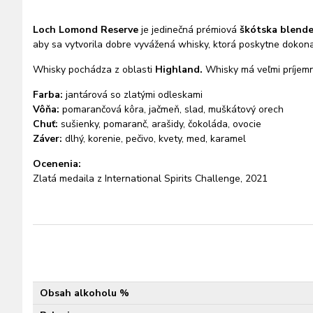
Loch Lomond Reserve
je jedinečná prémiová
škótska blend
aby sa vytvorila dobre vyvážená whisky, ktorá poskytne dokona
Whisky pochádza z oblasti
Highland.
Whisky má veľmi príjem
Farba:
jantárová so zlatými odleskami
Vôňa:
pomarančová kôra, jačmeň, slad, muškátový orech
Chuť:
sušienky, pomaranč, arašidy, čokoláda, ovocie
Záver:
dlhý, korenie, pečivo, kvety, med, karamel
Ocenenia:
Zlatá medaila z International Spirits Challenge, 2021
Obsah alkoholu %