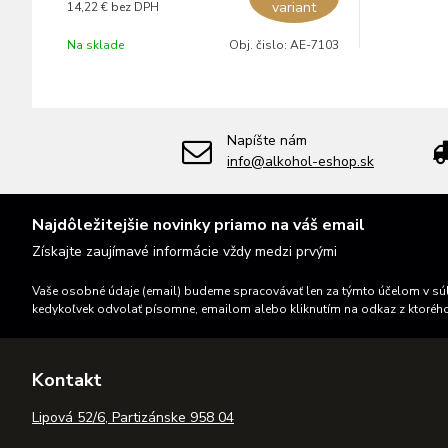
variant
14,22 €
bez DPH
Na sklade
Obj. čislo:
AE-7103
Napíšte nám
info@alkohol-eshop.sk
Najdôležitejšie novinky priamo na váš email
Získajte zaujímavé informácie vždy medzi prvými
Vaše osobné údaje (email) budeme spracovávať len za týmto účelom v súl
kedykoľvek odvolať písomne, emailom alebo kliknutím na odkaz z ktoréh
Kontakt
Lipová 52/6, Partizánske 958 04