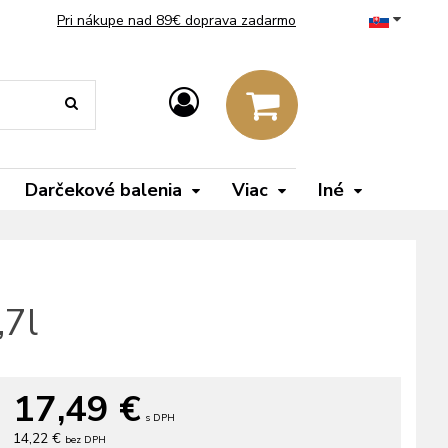
Pri nákupe nad 89€ doprava zadarmo
Darčekové balenia
Viac
Iné
,7l
17,49
€
s DPH
14,22 €
bez DPH