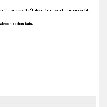
zretú v samom srdci Škótska. Potom sa odborne zmieša tak,
alebo s
kockou ľadu.