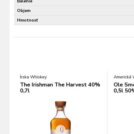
Balenie
Objem
Hmotnosť
Írska Whiskey
Americká 
The Irishman The Harvest 40%
Ole Smo
0,7l
0,5l 50