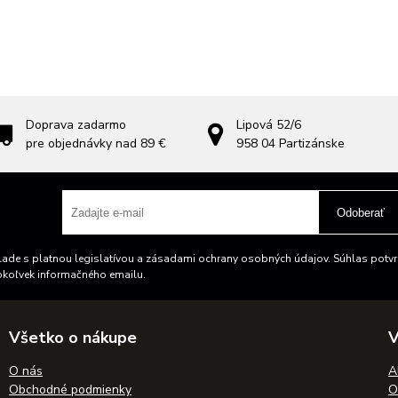
Doprava zadarmo
Lipová 52/6
pre objednávky nad 89 €
958 04
Partizánske
Odoberať
ade s platnou legislatívou a zásadami ochrany osobných údajov. Súhlas potvrd
okoľvek informačného emailu.
Všetko o nákupe
V
O nás
A
Obchodné podmienky
O