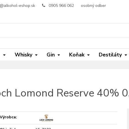
o@alkohol-eshop.sk
0905 966 062
osobný odber
m
Whisky
Gin
Koňak
Destiláty
ch Lomond Reserve 40% 0
Výrobca: