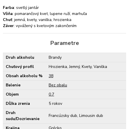
Farba
: svetlý jantár
Vôňa
: pomarančový kvet, lupene ruží, marhuľa
Chuť
: jemná, kvety, vanilka, hrozienka
Záver
: vyvážený s kvetovým zakončením
Parametre
Druh alkoholu
Brandy
Chuťový profil
Hrozienka, Jemný, Kvety, Vanilka
Obsah alkoholu %
38
Balenie
Bez obalu
Objem
0.7
Dĺžka zrenia
5 rokov
Druh
Francúzsky dub, Limousin dub
sudu/Dozrievanie
Krajina
Grécko