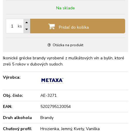
Na sklade
ks
Pridať do košíka
Otázka na produkt
Ikonické grécke brandy vyrobené z muškátových vín a bylín, ktoré
zreli 5 rokov v dubových sudoch.
Výrobca:
Obj. čislo:
AE-3271
EAN:
5202795120054
Druh alkoholu
Brandy
Chuťový profil
Hrozienka, Jemný, Kvety, Vanilka