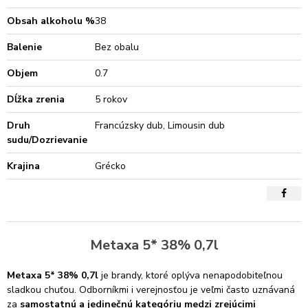
Obsah alkoholu %
38
Balenie
Bez obalu
Objem
0.7
Dĺžka zrenia
5 rokov
Druh
Francúzsky dub, Limousin dub
sudu/Dozrievanie
Krajina
Grécko
Metaxa 5* 38% 0,7l
Metaxa 5* 38% 0,7l
je brandy, ktoré oplýva nenapodobiteľnou
sladkou chuťou. Odborníkmi i verejnosťou je veľmi často uznávaná
za
samostatnú a jedinečnú kategóriu medzi zrejúcimi