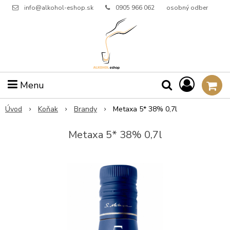
info@alkohol-eshop.sk
0905 966 062
osobný odber
Menu
Úvod
Koňak
Brandy
Metaxa 5* 38% 0,7l
Metaxa 5* 38% 0,7l