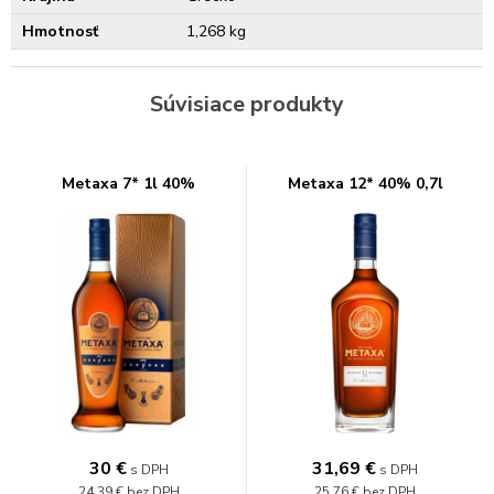
Hmotnosť
1,268 kg
Súvisiace produkty
Metaxa 7* 1l 40%
Metaxa 12* 40% 0,7l
30
€
31,69
€
s DPH
s DPH
24,39 €
bez DPH
25,76 €
bez DPH