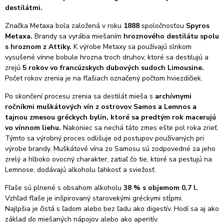
destilátmi.
Značka Metaxa bola založená v roku
1888
spoločnosťou
Spyros
Metaxa.
Brandy sa vyrába miešaním
hroznového destilátu spolu
s hroznom z Attiky.
K výrobe Metaxy sa používajú slnkom
vysušené vínne bobule hrozna troch druhov, ktoré sa destilujú a
zrejú
5 rokov vo francúzskych dubových sudoch Limousine.
Počet rokov zrenia je na fľašiach označený počtom hviezdičiek.
Po skončení procesu zrenia sa destilát mieša s
archívnymi
ročníkmi muškátových vín z ostrovov Samos a Lemnos a
tajnou zmesou gréckych bylín, ktoré sa predtým rok macerujú
vo vínnom liehu.
Nakoniec sa nechá táto zmes ešte pol roka zrieť.
Týmto sa výrobný proces odlišuje od postupov používaných pri
výrobe brandy. Muškátové vína zo Samosu sú zodpovedné za jeho
zrelý a hlboko ovocný charakter, zatiaľ čo tie, ktoré sa pestujú na
Lemnose, dodávajú alkoholu ľahkosť a sviežosť.
Fľaše sú plnené s obsahom alkoholu
38 % s objemom 0,7 l.
Vzhľad fľaše je inšpirovaný starovekými gréckymi stĺpmi.
Najlpšia je čistá s ľadom alebo bez ľadu ako digestív. Hodí sa aj ako
základ do miešaných nápojov alebo ako aperitív.