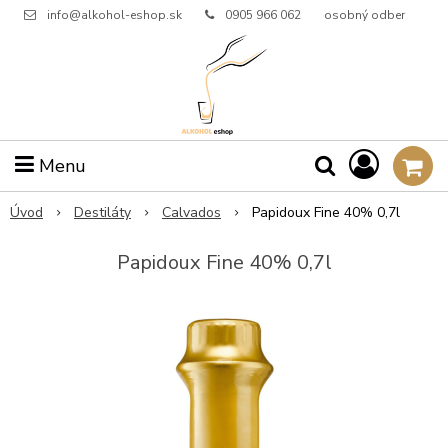
info@alkohol-eshop.sk
0905 966 062
osobný odber
Menu
Úvod
Destiláty
Calvados
Papidoux Fine 40% 0,7l
Papidoux Fine 40% 0,7l