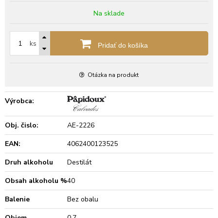
Na sklade
ks
Pridať do košíka
Otázka na produkt
Výrobca:
Obj. čislo:
AE-2226
EAN:
4062400123525
Druh alkoholu
Destilát
Obsah alkoholu %
40
Balenie
Bez obalu
Objem
0.7