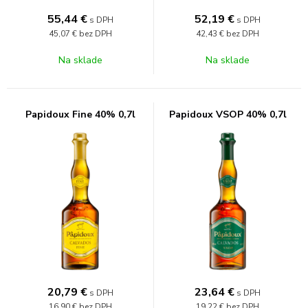
55,44
€
52,19
€
s DPH
s DPH
45,07 €
bez DPH
42,43 €
bez DPH
Na sklade
Na sklade
Papidoux Fine 40% 0,7l
Papidoux VSOP 40% 0,7l
20,79
€
23,64
€
s DPH
s DPH
16,90 €
bez DPH
19,22 €
bez DPH