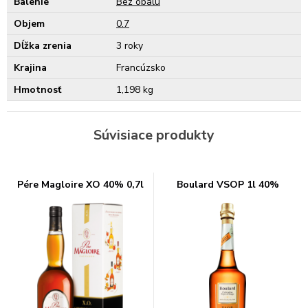
Balenie
Bez obalu
Objem
0.7
Dĺžka zrenia
3 roky
Krajina
Francúzsko
Hmotnosť
1,198 kg
Súvisiace produkty
Pére Magloire XO 40% 0,7l
Boulard VSOP 1l 40%