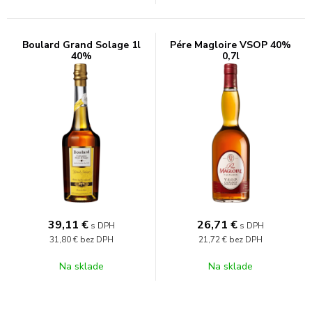
Boulard Grand Solage 1l
Pére Magloire VSOP 40%
40%
0,7l
39,11
€
26,71
€
s DPH
s DPH
31,80 €
bez DPH
21,72 €
bez DPH
Na sklade
Na sklade