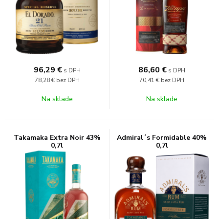
96,29
€
86,60
€
s DPH
s DPH
78,28 €
bez DPH
70,41 €
bez DPH
Na sklade
Na sklade
Takamaka Extra Noir 43%
Admiral´s Formidable 40%
0,7l
0,7l