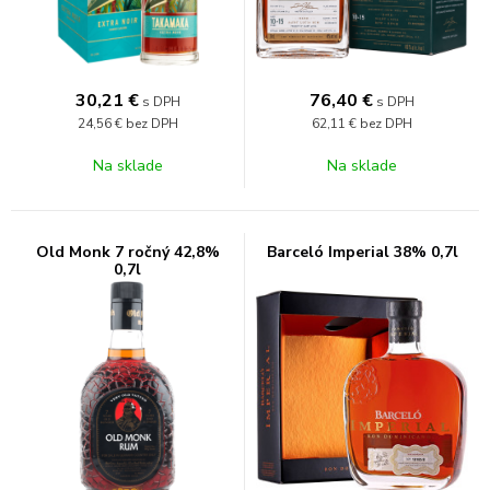
30,21
€
76,40
€
s DPH
s DPH
24,56 €
bez DPH
62,11 €
bez DPH
Na sklade
Na sklade
Old Monk 7 ročný 42,8%
Barceló Imperial 38% 0,7l
0,7l