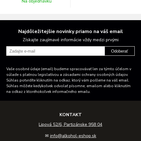
Na objednávku
Najdôležitejšie novinky priamo na váš email
Získajte zaujímavé informácie vždy medzi prvými
Odoberať
Vaše osobné údaje (email) budeme spracovávať len za týmto účelom v
súlade s platnou legislatívou a zásadami ochrany osobných údajov.
Súhlas potvrdíte kliknutím na odkaz, ktorý vám pošleme na váš email.
Súhlas môžete kedykoľvek odvolať písomne, emailom alebo kliknutím
na odkaz z ktoréhokoľvek informačného emailu.
KONTAKT
Lipová 52/6, Partizánske 958 04
✉
info@alkohol-eshop.sk