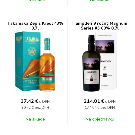
Takamaka Zepis Kreol 43%
Hampden 9 ročný Magnum
0,7l
Series #3 60% 0,7l
37,42
€
214,81
€
s DPH
s DPH
30,42 €
bez DPH
174,64 €
bez DPH
Na sklade
Na objednávku