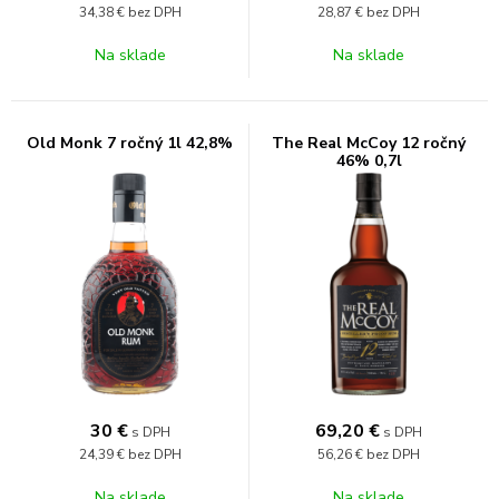
34,38 €
bez DPH
28,87 €
bez DPH
Na sklade
Na sklade
Old Monk 7 ročný 1l 42,8%
The Real McCoy 12 ročný
46% 0,7l
30
€
69,20
€
s DPH
s DPH
24,39 €
bez DPH
56,26 €
bez DPH
Na sklade
Na sklade