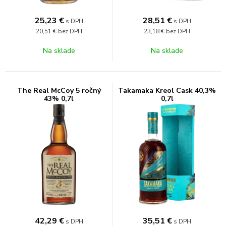
25,23
€
28,51
€
s DPH
s DPH
20,51 €
bez DPH
23,18 €
bez DPH
Na sklade
Na sklade
The Real McCoy 5 ročný
Takamaka Kreol Cask 40,3%
43% 0,7l
0,7l
42,29
€
35,51
€
s DPH
s DPH