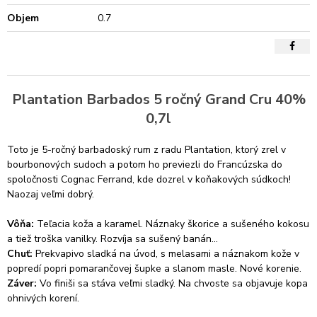
Objem
0.7
Plantation Barbados 5 ročný Grand Cru 40%
0,7l
Toto je 5-ročný barbadoský rum z radu Plantation, ktorý zrel v
bourbonových sudoch a potom ho previezli do Francúzska do
spoločnosti Cognac Ferrand, kde dozrel v koňakových súdkoch!
Naozaj veľmi dobrý.
Vôňa:
Teľacia koža a karamel. Náznaky škorice a sušeného kokosu
a tiež troška vanilky. Rozvíja sa sušený banán...
Chuť:
Prekvapivo sladká na úvod, s melasami a náznakom kože v
popredí popri pomarančovej šupke a slanom masle. Nové korenie.
Záver:
Vo finiši sa stáva veľmi sladký. Na chvoste sa objavuje kopa
ohnivých korení.