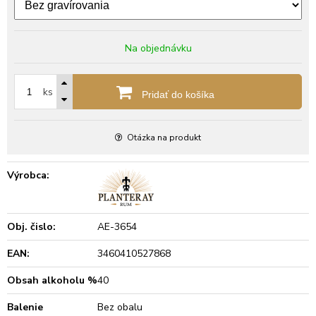
Na objednávku
ks
Pridať do košíka
Otázka na produkt
Výrobca:
Obj. čislo:
AE-3654
EAN:
3460410527868
Obsah alkoholu %
40
Balenie
Bez obalu