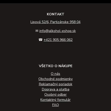
KONTAKT
Lipová 52/6, Partizánske 958 04
✉
info@alkohol-eshop.sk
☎
+421 905 966 062
VŠETKO O NÁKUPE
O nás
Obchodné podmienky
Reklamačný poriadok
Doprava a platba
Osobný odber
Kontaktný formulár
FAQ