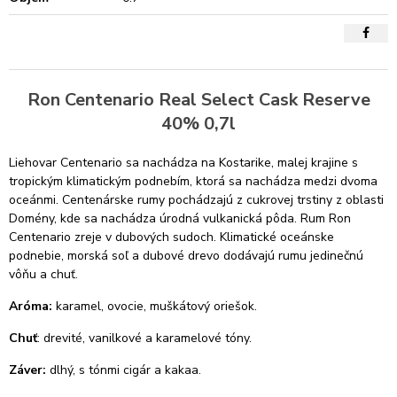
Ron Centenario Real Select Cask Reserve
40% 0,7l
Liehovar Centenario sa nachádza na Kostarike, malej krajine s
tropickým klimatickým podnebím, ktorá sa nachádza medzi dvoma
oceánmi. Centenárske rumy pochádzajú z cukrovej trstiny z oblasti
Domény, kde sa nachádza úrodná vulkanická pôda. Rum Ron
Centenario zreje v dubových sudoch. Klimatické oceánske
podnebie, morská soľ a dubové drevo dodávajú rumu jedinečnú
vôňu a chuť.
Aróma:
karamel, ovocie, muškátový oriešok.
Chuť
: drevité, vanilkové a karamelové tóny.
Záver:
dlhý, s tónmi cigár a kakaa.