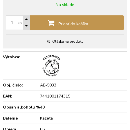
Na sklade
ks
Pridať do košíka
Otázka na produkt
Výrobca:
Obj. čislo:
AE-5033
EAN:
7441001174315
Obsah alkoholu %
40
Balenie
Kazeta
Objem
0.7