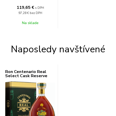
119,65
€
s DPH
97,28 €
bez DPH
Na sklade
Naposledy navštívené
Ron Centenario Real
Select Cask Reserve
40% 0,7l