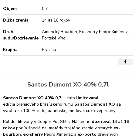
Objem
0.7
Dĺžka zrenia
14 až 16 rokov
Druh
Americký Bourbon, Ex-sherry Pedro Ximénez,
sudu/Dozrievanie
Portské víno
Krajina
Brazília
Santos Dumont XO 40% 0,7l
Santos Dumont XO 40% 0,7l
- táto
limitovaná
edícia
prémiového brazílskeho rumu
Santos Dumont XO
sa
vyrába zo 100 % čistej panenskej medovej cukrovej trstiny.
Bol destilovaný v Copper Pot Stills. Následne
dozrieval 14 až 16
rokov
podľa špeciálnej metódy trojitého zrenia v starých
ex-
bourbon
,
ex-sherry
Pedro Ximenéz a
ex
-
porto
drevených