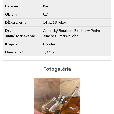
Balenie
Kartón
Objem
0.7
Dĺžka zrenia
14 až 16 rokov
Druh
Americký Bourbon, Ex-sherry Pedro
sudu/Dozrievanie
Ximénez, Portské víno
Krajina
Brazília
Hmotnosť
1,974 kg
Fotogaléria