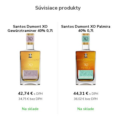
Súvisiace produkty
Santos Dumont XO
Santos Dumont XO Palmira
Gewürztraminer 40% 0,7l
40% 0,7l
42,74
€
44,31
€
s DPH
s DPH
34,75 €
bez DPH
36,02 €
bez DPH
Na sklade
Na sklade