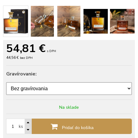
54,81
€
s DPH
44,56 €
bez DPH
Gravírovanie:
Na sklade
ks
Pridať do košíka