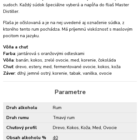
sudoch. Každý súdok špeciálne vyberá a napĺňa do fliaš Master
Distiller.
Fľaša je očíslovaná a je na nej uvedené aj označenie súdka, z
ktorého tento rum pochádza. Má príjemnú viskóznosť s maslovým
pocitom na jazyku.
Vôňa a chuť
Farba
: jantárová s oranžovými odleskami
Vôňa
: banán, kokos, zrelé ovocie, med, korenie, čokoláda
Chuť
: drevo, estery, med, fermentované ovocie, kokos, koža
Záver
: dlhý, jemné ostrý, korenie, tabak, vanilka, ovocie
Parametre
Druh alkoholu
Rum
Druh rumu
Tmavý rum
Chuťový profil
Drevo, Kokos, Koža, Med, Ovocie
Obsah alkoholu %
40