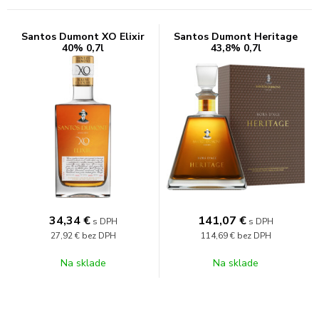
Santos Dumont XO Elixir
Santos Dumont Heritage
40% 0,7l
43,8% 0,7l
34,34
€
141,07
€
s DPH
s DPH
27,92 €
bez DPH
114,69 €
bez DPH
Na sklade
Na sklade