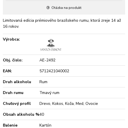
Otázka na produkt
Limitovaná edícia prémiového brazílskeho rumu, ktorá zreje 14 až
16 rokov.
Výrobca:
Obj. čislo:
AE-2492
EAN:
5712421040002
Druh alkoholu
Rum
Druh rumu
Tmavý rum
Chuťový profil
Drevo, Kokos, Koža, Med, Ovocie
Obsah alkoholu %
40
Balenie
Kartón