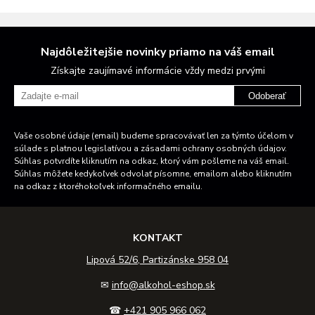
Najdôležitejšie novinky priamo na váš email
Získajte zaujímavé informácie vždy medzi prvými
Odoberať
Vaše osobné údaje (email) budeme spracovávať len za týmto účelom v
súlade s platnou legislatívou a zásadami ochrany osobných údajov.
Súhlas potvrdíte kliknutím na odkaz, ktorý vám pošleme na váš email.
Súhlas môžete kedykoľvek odvolať písomne, emailom alebo kliknutím
na odkaz z ktoréhokoľvek informačného emailu.
KONTAKT
Lipová 52/6, Partizánske 958 04
✉
info@alkohol-eshop.sk
☎
+421 905 966 062