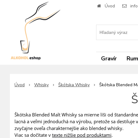
Úvod
inf
Gravír
Ru
Úvod
Whisky
Škótska Whisky
Škótska Blended M
Š
Škótska Blended Malt Whisky sa mierne líši od štandardne
lacná a veľmi jednoduchá na výrobu, pretože sa destiluje 
zvyčajne oveľa charakternejšie ako blended whisky.
Viac sa dočítate v
texte nižšie pod produktami
.