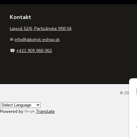
Kontakt
Lipová 52/6, Partizánske 958 04
✉
info@alkohol-eshop.sk
☎
+421 905 966 062
© 2026 A
Powered by
Translate