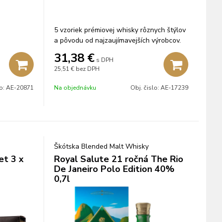
5 vzoriek prémiovej whisky rôznych štýlov
a pôvodu od najzaujímavejších výrobcov.
31,38
€
s DPH
25,51 €
bez DPH
lo:
AE-20871
Na objednávku
Obj. čislo:
AE-17239
Škótska Blended Malt Whisky
et 3 x
Royal Salute 21 ročná The Rio
De Janeiro Polo Edition 40%
0,7l