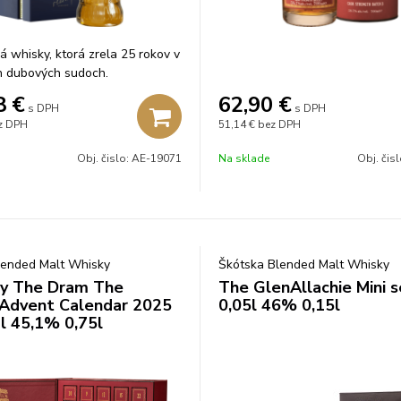
á whisky, ktorá zrela 25 rokov v
h dubových sudoch.
8
€
62,90
€
s DPH
s DPH
z DPH
51,14 €
bez DPH
Obj. čislo:
AE-19071
Na sklade
Obj. čis
lended Malt Whisky
Škótska Blended Malt Whisky
by The Dram The
The GlenAllachie Mini s
Advent Calendar 2025
0,05l 46% 0,15l
l 45,1% 0,75l