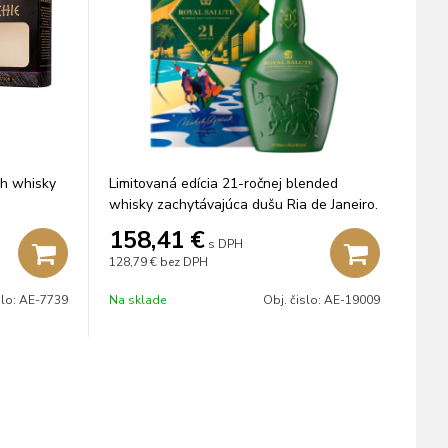
ch whisky
Limitovaná edícia 21-ročnej blended
whisky zachytávajúca dušu Ria de Janeiro.
158,41
€
s DPH
128,79 €
bez DPH
slo:
AE-7739
Na sklade
Obj. čislo:
AE-19009