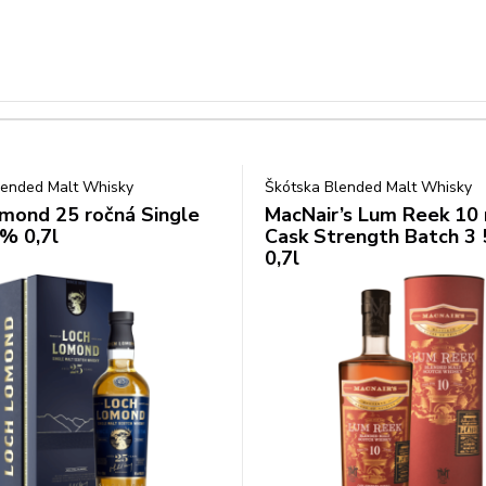
lended Malt Whisky
Škótska Blended Malt Whisky
mond 25 ročná Single
MacNair’s Lum Reek 10 
% 0,7l
Cask Strength Batch 3
0,7l