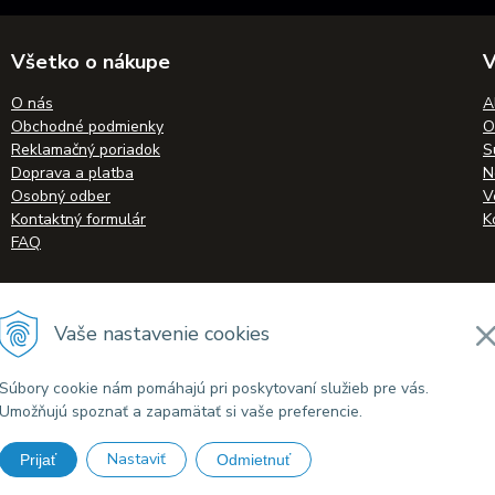
Všetko o nákupe
V
O nás
A
Obchodné podmienky
O
Reklamačný poriadok
S
Doprava a platba
N
Osobný odber
V
Kontaktný formulár
K
FAQ
Vaše nastavenie cookies
lkohol-eshop.sk •
tvorba eshopu cez UNIobchod
,
webhosting
spoločnosti
WE
Súbory cookie nám pomáhajú pri poskytovaní služieb pre vás.
Umožňujú spoznať a zapamätať si vaše preferencie.
Nastaviť
Prijať
Odmietnuť