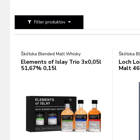
Filter produktov
Škótska Blended Malt Whisky
Škótska B
Elements of Islay Trio 3x0,05l
Loch Lo
51,67% 0,15l
Malt 46