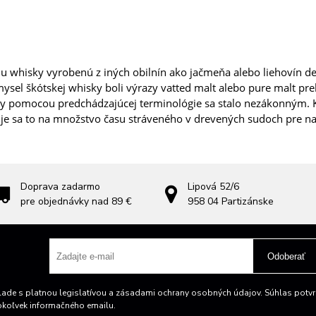
u whisky vyrobenú z iných obilnín ako jačmeňa alebo liehovín de
sel škótskej whisky boli výrazy vatted malt alebo pure malt pre
ky pomocou predchádzajúcej terminológie sa stalo nezákonným. Ke
huje sa to na množstvo času stráveného v drevených sudoch pre naj
Doprava zadarmo
Lipová 52/6
pre objednávky nad 89 €
958 04
Partizánske
Odoberať
ade s platnou legislatívou a zásadami ochrany osobných údajov. Súhlas potvrd
okoľvek informačného emailu.