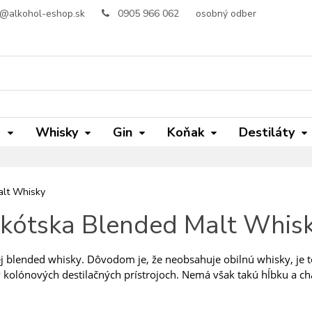
o@alkohol-eshop.sk
0905 966 062
osobný odber
m
Whisky
Gin
Koňak
Destiláty
alt Whisky
kótska Blended Malt Whis
j blended whisky. Dôvodom je, že neobsahuje obilnú whisky, je t
v kolónových destilačných prístrojoch. Nemá však takú hĺbku a c