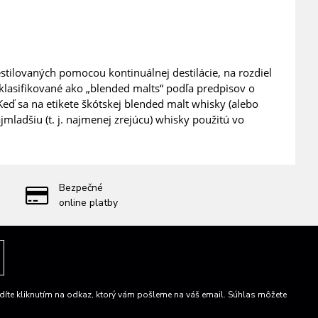
stilovaných pomocou kontinuálnej destilácie, na rozdiel
klasifikované ako „blended malts“ podľa predpisov o
ď sa na etikete škótskej blended malt whisky (alebo
mladšiu (t. j. najmenej zrejúcu) whisky použitú vo
Bezpečné
online platby
íte kliknutím na odkaz, ktorý vám pošleme na váš email. Súhlas môžete