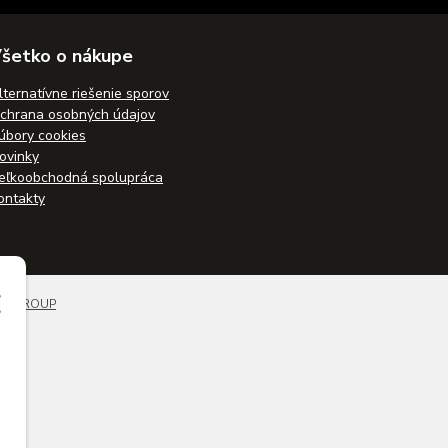
šetko o nákupe
lternatívne riešenie sporov
chrana osobných údajov
úbory cookies
ovinky
eľkoobchodná spolupráca
ontakty
BYGROUP