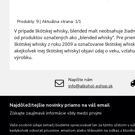
Produkty:
9
| Aktuálna strana:
1
/
1
V prípade škótskej whisky, blended malt neobsahuje žiadn
od produktov označených ako „blended whisky“. Pre priemy
škótskej whisky z roku 2009 a označovanie škótskej whis
akejkoľvek inej škótskej whisky) objaví údaj o veku, vzťa
výrobku.
Napíšte nám
info@alkohol-eshop.sk
Najdôležitejšie novinky priamo na váš email
Získajte zaujímavé informácie vždy medzi prvými
Vaše osobné údaje (email) budeme spracovávať len za týmto účelom v súl
kedykoľvek odvolať písomne, emailom alebo kliknutím na odkaz z ktoréh