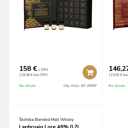
158
€
146,2
s DPH
128,46 €
bez DPH
118,92 €
be
Na sklade
Obj. čislo:
AE-20587
Na sklade
Škótska Blended Malt Whisky
Laphroaig Lore 48% 0,7l