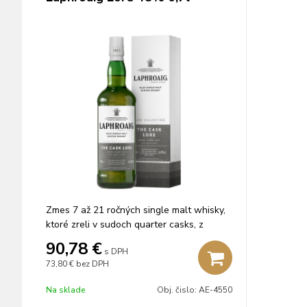
Zmes 7 až 21 ročných single malt whisky,
ktoré zreli v sudoch quarter casks, z
európskeho dubu, po bourbone a sherry.
90,78
€
s DPH
73,80 €
bez DPH
Na sklade
Obj. čislo:
AE-4550