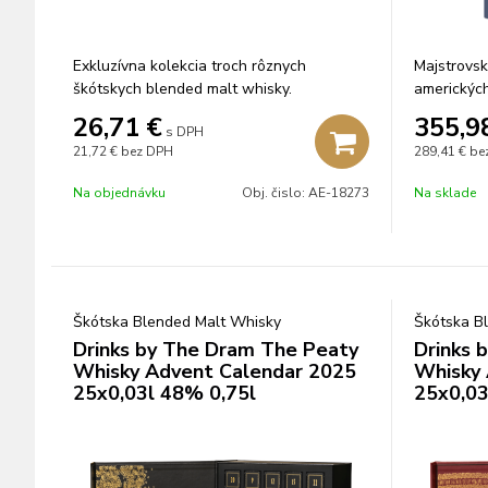
Exkluzívna kolekcia troch rôznych
Majstrovsk
škótskych blended malt whisky.
americkýc
26,71
€
355,9
s DPH
21,72 €
bez DPH
289,41 €
be
Na objednávku
Obj. čislo:
AE-18273
Na sklade
Škótska Blended Malt Whisky
Škótska B
Drinks by The Dram The Peaty
Drinks 
Whisky Advent Calendar 2025
Whisky 
25x0,03l 48% 0,75l
25x0,03