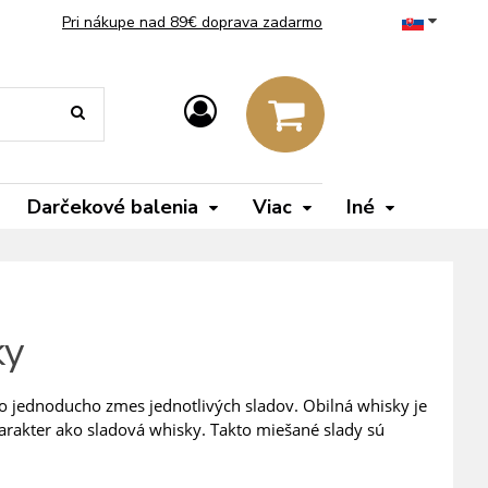
Pri nákupe nad 89€ doprava zadarmo
Darčekové balenia
Viac
Iné
ky
o jednoducho zmes jednotlivých sladov. Obilná whisky je
harakter ako sladová whisky. Takto miešané slady sú