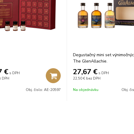
Degustačný mini set výnimočný
The GlenAllachie.
7
€
27,67
€
s DPH
s DPH
z DPH
22,50 €
bez DPH
Obj. čislo:
AE-20597
Na objednávku
Obj. či