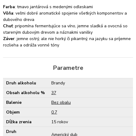
Farba
: tmavo jantárová s medenými odleskami
Vôňa
: veľmi dobré aromatické spojenie všetkých komponentov a
dubového dreva
Chuť
: pripomína fermentujúce sa víno, jemne sladká a ovocná so
stareným dubovým drevom a náznakmi vanilky
Záver
: jemne ostrý, ale nie horký či pikantný, na jazyku sa príjemne
rozlieha a odráža vonné tóny
Parametre
Druh alkoholu
Brandy
Obsah alkoholu %
37
Balenie
Bez obalu
Objem
0.7
Dĺžka zrenia
15 rokov
Druh
Americký dub