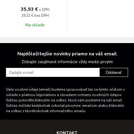
35,93 €
s DPH
29,21 €
bez DPH
Na sklade
Najdôležitejšie novinky priamo na váš email
Získajte zaujímavé informácie vždy medzi prvými
Odoberať
Vaše osobné údaje (email) budeme spracovávať len za týmto účelom v
súlade s platnou legislatívou a zásadami ochrany osobných údajov.
Súhlas potvrdíte kliknutím na odkaz, ktorý vám pošleme na váš email.
Súhlas môžete kedykoľvek odvolať písomne, emailom alebo kliknutím
na odkaz z ktoréhokoľvek informačného emailu.
KONTAKT