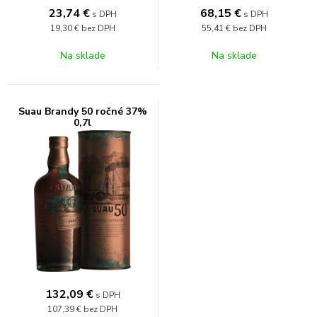
23,74
€
68,15
€
s DPH
s DPH
19,30 €
bez DPH
55,41 €
bez DPH
Na sklade
Na sklade
Suau Brandy 50 ročné 37%
0,7l
132,09
€
s DPH
107,39 €
bez DPH