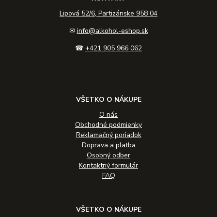
Lipová 52/6, Partizánske 958 04
✉
info@alkohol-eshop.sk
☎
+421 905 966 062
VŠETKO O NÁKUPE
O nás
Obchodné podmienky
Reklamačný poriadok
Doprava a platba
Osobný odber
Kontaktný formulár
FAQ
VŠETKO O NÁKUPE