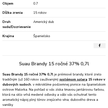
Objem
0.7
Dĺžka zrenia
15 rokov
Druh
Americký dub
sudu/Dozrievanie
Krajina
Španielsko
Suau Brandy 15 ročné 37% 0,7l
Suau Brandy 15 ročné 37% 0,7l
je prémiové brandy, ktoré zrelo
tradičným (už 160 rokov zaužívaným)
systémom solera
15 rokov v
dubových sudoch
. v mikroklíme podzemnej pivnice na španielskom
ostrove Malorka. Na pohľad si vás získa tmavou jantárovou farbou,
ktorá na sklo vrhá medené odlesky a vábi vás ochutnať tento
aromatický nápoj plný tónov zrejúceho vína, dubového dreva a
vanilky.