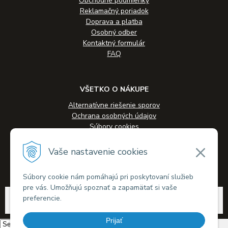
Obchodné podmienky
Reklamačný poriadok
Doprava a platba
Osobný odber
Kontaktný formulár
FAQ
VŠETKO O NÁKUPE
Alternatívne riešenie sporov
Ochrana osobných údajov
Súbory cookies
Novinky
Veľkoobchodná spolupráca
Vaše nastavenie cookies
Kontakty
Súbory cookie nám pomáhajú pri poskytovaní služieb
pre vás. Umožňujú spoznať a zapamätať si vaše
© 2026 Alkohol-eshop.sk •
tvorba eshopu cez UNIobchod
,
webhosting
spoločnosti
preferencie.
WEBYGROUP
Prijať