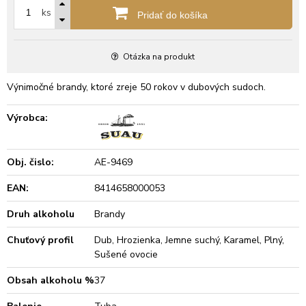
ks
Pridať do košíka
Otázka na produkt
Výnimočné brandy, ktoré zreje 50 rokov v dubových sudoch.
Výrobca:
Obj. čislo:
AE-9469
EAN:
8414658000053
Druh alkoholu
Brandy
Chuťový profil
Dub, Hrozienka, Jemne suchý, Karamel, Plný,
Sušené ovocie
Obsah alkoholu %
37