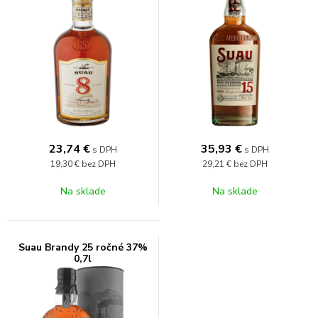
23,74
€
35,93
€
s DPH
s DPH
19,30 €
bez DPH
29,21 €
bez DPH
Na sklade
Na sklade
Suau Brandy 25 ročné 37%
0,7l