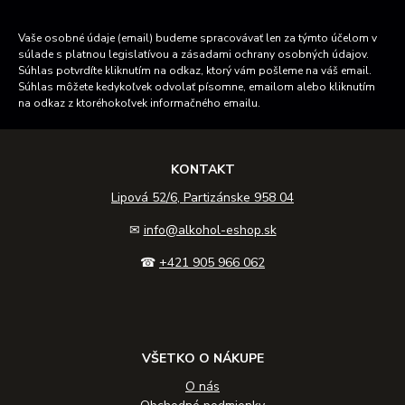
Vaše osobné údaje (email) budeme spracovávať len za týmto účelom v
súlade s platnou legislatívou a zásadami ochrany osobných údajov.
Súhlas potvrdíte kliknutím na odkaz, ktorý vám pošleme na váš email.
Súhlas môžete kedykoľvek odvolať písomne, emailom alebo kliknutím
na odkaz z ktoréhokoľvek informačného emailu.
KONTAKT
Lipová 52/6, Partizánske 958 04
✉
info@alkohol-eshop.sk
☎
+421 905 966 062
VŠETKO O NÁKUPE
O nás