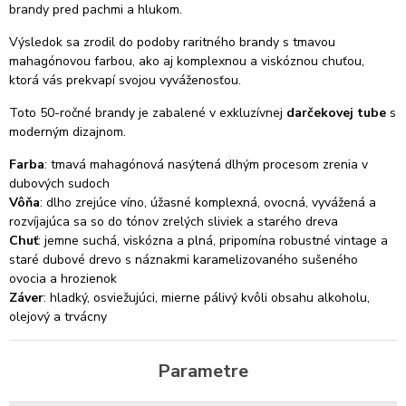
brandy pred pachmi a hlukom.
Výsledok sa zrodil do podoby raritného brandy s tmavou
mahagónovou farbou, ako aj komplexnou a viskóznou chuťou,
ktorá vás prekvapí svojou vyváženosťou.
Toto 50-ročné brandy je zabalené v exkluzívnej
darčekovej tube
s
moderným dizajnom.
Farba
: tmavá mahagónová
nasýtená dlhým procesom zrenia v
dubových sudoch
Vôňa
: dlho zrejúce víno, úžasné komplexná, ovocná, vyvážená a
rozvíjajúca sa so do tónov zrelých sliviek a starého dreva
Chuť
: jemne suchá, viskózna a plná, pripomína robustné vintage a
staré dubové drevo s náznakmi karamelizovaného sušeného
ovocia a hrozienok
Záver
: hladký, osviežujúci, mierne pálivý kvôli obsahu alkoholu,
olejový a trvácny
Parametre