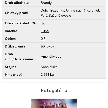
Druh alkoholu
Brandy
Dub, Hrozienka, Jemne suchý, Karamel,
Chuťový profil
Plný, Sušené ovocie
Obsah alkoholu %
37
Balenie
Tuba
Objem
0.7
Dĺžka zrenia
50 rokov
Druh
Americký dub
sudu/Dozrievanie
Krajina
Španielsko
Hmotnosť
2,224 kg
Fotogaléria