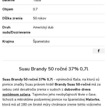
Balenie
Tuba
Objem
0.7
Dĺžka zrenia
50 rokov
Druh
Americký dub
sudu/Dozrievanie
Krajina
Španielsko
Suau Brandy 50 ročné 37% 0,7l
Suau Brandy 50 ročné 37% 0,7l
- výnimočná fľaša, na ktorú sú
pivnice značky Suau právom hrdé!
Brandy Suau 50-ročné
má za
sebou celé desaťročia zrenia v sudoch z
dubového dreva
systémom solera
.
Tajomstvo jeho neobyčajnosti tkvie v čase,
tichosti a mikroklíme podzemnej pivnice na španielskej
Malorke,
ktorá má až 180 cm široké múry chrániace zrenie tohto vzácneho