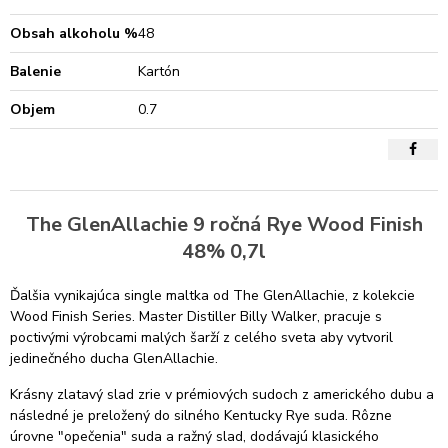
Obsah alkoholu %
48
Balenie
Kartón
Objem
0.7
The GlenAllachie 9 ročná Rye Wood Finish
48% 0,7l
Ďalšia vynikajúca single maltka od The GlenAllachie, z kolekcie
Wood Finish Series. Master Distiller Billy Walker, pracuje s
poctivými výrobcami malých šarží z celého sveta aby vytvoril
jedinečného ducha GlenAllachie.
Krásny zlatavý slad zrie v prémiových sudoch z amerického dubu a
následné je preložený do silného Kentucky Rye suda. Rôzne
úrovne "opečenia" suda a ražný slad, dodávajú klasického