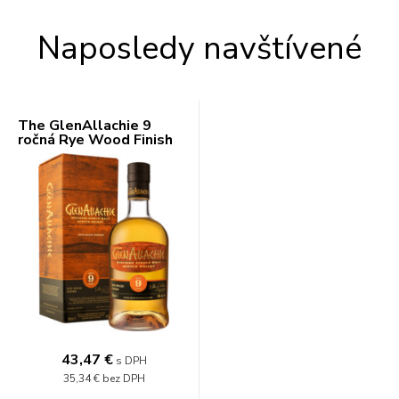
Naposledy navštívené
The GlenAllachie 9
ročná Rye Wood Finish
48% 0,7l
43,47 €
s DPH
35,34 €
bez DPH