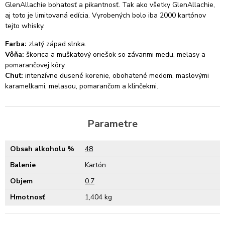
GlenAllachie bohatosť a pikantnosť. Tak ako všetky GlenAllachie,
aj toto je limitovaná edícia. Vyrobených bolo iba 2000 kartónov
tejto whisky.
Farba:
zlatý západ slnka.
Vôňa:
škorica a muškatový oriešok so závanmi medu, melasy a
pomarančovej kôry.
Chuť:
intenzívne dusené korenie, obohatené medom, maslovými
karamelkami, melasou, pomarančom a klinčekmi.
Parametre
Obsah alkoholu %
48
Balenie
Kartón
Objem
0.7
Hmotnosť
1,404 kg