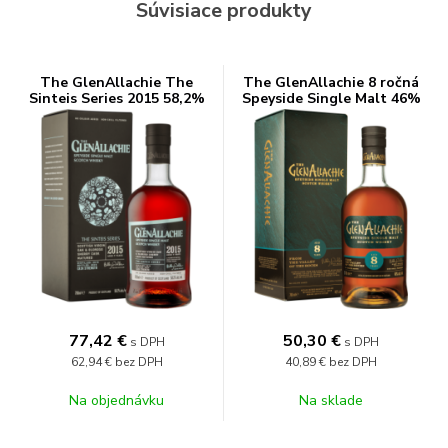
Súvisiace produkty
The GlenAllachie The
The GlenAllachie 8 ročná
Sinteis Series 2015 58,2%
Speyside Single Malt 46%
0,7l
0,7l
77,42
€
50,30
€
s DPH
s DPH
62,94 €
bez DPH
40,89 €
bez DPH
Na objednávku
Na sklade