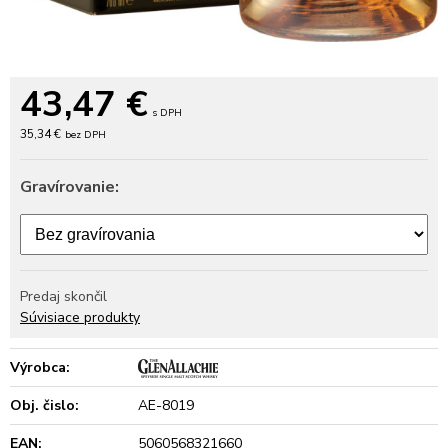
43,47
€
s DPH
35,34 €
bez DPH
Gravírovanie:
Predaj skončil
Súvisiace produkty
Výrobca:
Obj. čislo:
AE-8019
EAN:
5060568321660