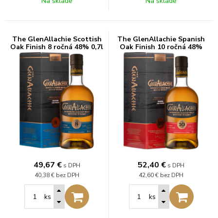
Na sklade
Na sklade
The GlenAllachie Scottish
The GlenAllachie Spanish
Oak Finish 8 ročná 48% 0,7l
Oak Finish 10 ročná 48%
0,7l
49,67
€
52,40
€
s DPH
s DPH
40,38 €
bez DPH
42,60 €
bez DPH
ks
ks