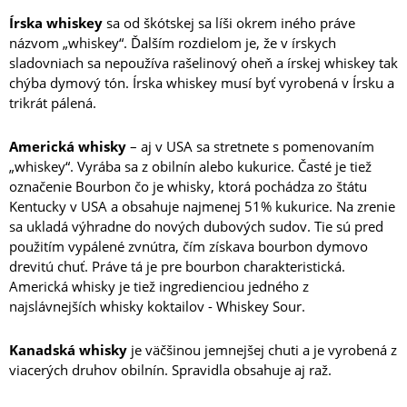
Írska whiskey
sa od škótskej sa líši okrem iného práve
názvom „whiskey“. Ďalším rozdielom je, že v írskych
sladovniach sa nepoužíva rašelinový oheň a írskej whiskey tak
chýba dymový tón. Írska whiskey musí byť vyrobená v Írsku a
trikrát pálená.
Americká whisky
– aj v USA sa stretnete s pomenovaním
„whiskey“. Vyrába sa z obilnín alebo kukurice. Časté je tiež
označenie Bourbon čo je whisky, ktorá pochádza zo štátu
Kentucky v USA a obsahuje najmenej 51% kukurice. Na zrenie
sa ukladá výhradne do nových dubových sudov. Tie sú pred
použitím vypálené zvnútra, čím získava bourbon dymovo
drevitú chuť. Práve tá je pre bourbon charakteristická.
Americká whisky je tiež ingredienciou jedného z
najslávnejších whisky koktailov - Whiskey Sour.
Kanadská whisky
je väčšinou jemnejšej chuti a je vyrobená z
viacerých druhov obilnín. Spravidla obsahuje aj raž.