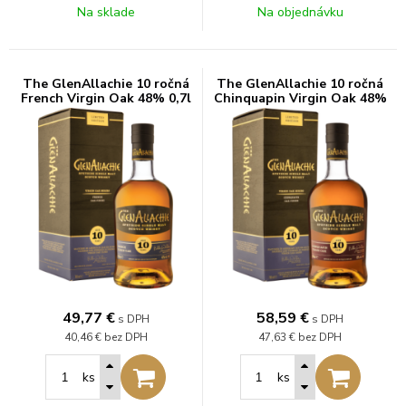
Na sklade
Na objednávku
The GlenAllachie 10 ročná
The GlenAllachie 10 ročná
French Virgin Oak 48% 0,7l
Chinquapin Virgin Oak 48%
0,7l
49,77
€
58,59
€
s DPH
s DPH
40,46 €
bez DPH
47,63 €
bez DPH
ks
ks