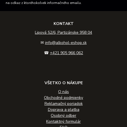
na odkaz z ktoréhokoľvek informačného emailu.
KONTAKT
Lipová 52/6, Partizánske 958 04
✉
info@alkohol-eshop.sk
☎
+421 905 966 062
VŠETKO O NÁKUPE
O nás
Obchodné podmienky
Reklamačný poriadok
Doprava a platba
Osobný odber
Kontaktný formulár