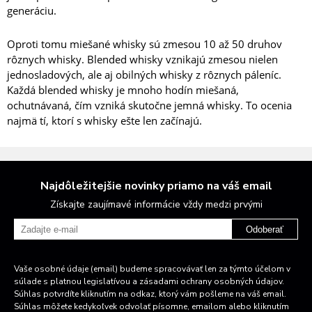
generáciu.
Oproti tomu miešané whisky sú zmesou 10 až 50 druhov
rôznych whisky. Blended whisky vznikajú zmesou nielen
jednosladových, ale aj obilných whisky z rôznych páleníc.
Každá blended whisky je mnoho hodín miešaná,
ochutnávaná, čím vzniká skutočne jemná whisky. To ocenia
najmä tí, ktorí s whisky ešte len začínajú.
Najdôležitejšie novinky priamo na váš email
Získajte zaujímavé informácie vždy medzi prvými
Odoberať
Vaše osobné údaje (email) budeme spracovávať len za týmto účelom v
súlade s platnou legislatívou a zásadami ochrany osobných údajov.
Súhlas potvrdíte kliknutím na odkaz, ktorý vám pošleme na váš email.
Súhlas môžete kedykoľvek odvolať písomne, emailom alebo kliknutím