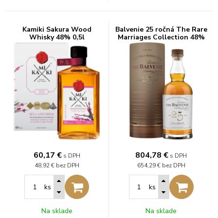
Kamiki Sakura Wood
Balvenie 25 ročná The Rare
Whisky 48% 0,5l
Marriages Collection 48%
0,7l
60,17
€
804,78
€
s DPH
s DPH
48,92 €
bez DPH
654,29 €
bez DPH
ks
ks
Na sklade
Na sklade