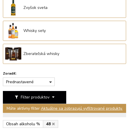
Zvyšok sveta
Whisky sety
Zberateľská whisky
Zoradiť:
Prednastavené
Filter produktov
Máte aktívny filter
Aktuálne sa zobrazujú vyfiltrované produkty.
Obsah alkoholu %
48