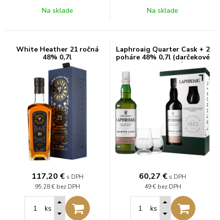
Na sklade
Na sklade
White Heather 21 ročná
Laphroaig Quarter Cask + 2
48% 0,7l
poháre 48% 0,7l (darčekové
balenie 2 poháre)
117,20
€
60,27
€
s DPH
s DPH
95,28 €
bez DPH
49 €
bez DPH
ks
ks