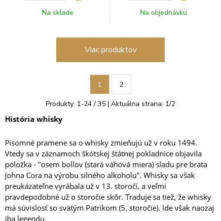
Na sklade
Na objednávku
Viac produktov
1
2
Produkty:
1
-
24
/
35
| Aktuálna strana:
1
/
2
História whisky
Písomné pramene sa o whisky zmieňujú už v roku 1494.
Vtedy sa v záznamoch škótskej štátnej pokladnice objavila
položka - "osem bollov (stará váhová miera) sladu pre brata
Johna Cora na výrobu silného alkoholu". Whisky sa však
preukázateľne vyrábala už v 13. storočí, a veľmi
pravdepodobné už o storočie skôr. Traduje sa tiež, že whisky
má súvislosť so svätým Patrikom (5. storočie). Ide však naozaj
iba legendu.