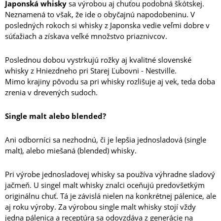
Japonská whisky
sa výrobou aj chuťou podobná škótskej.
Neznamená to však, že ide o obyčajnú napodobeninu. V
posledných rokoch si whisky z Japonska vedie veľmi dobre v
súťažiach a získava veľké množstvo priaznivcov.
Poslednou dobou vystrkujú rožky aj kvalitné slovenské
whisky z Hniezdneho pri Starej Ľubovni - Nestville.
Mimo krajiny pôvodu sa pri whisky rozlišuje aj vek, teda doba
zrenia v drevených sudoch.
Single malt alebo blended?
Ani odborníci sa nezhodnú, či je lepšia jednosladová (single
malt), alebo miešaná (blended) whisky.
Pri výrobe jednosladovej whisky sa používa výhradne sladový
jačmeň. U singel malt whisky znalci oceňujú predovšetkým
originálnu chuť. Tá je závislá nielen na konkrétnej pálenice, ale
aj roku výroby. Za výrobou single malt whisky stojí vždy
jedna pálenica a receptúra ​​sa odovzdáva z generácie na