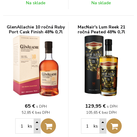
Na sklade
Na sklade
GlenAllachie 10 ročná Ruby
MacNair's Lum Reek 21
Port Cask Finish 48% 0,7l
ročná Peated 48% 0,7l
65
€
129,95
€
s DPH
s DPH
52,85 €
bez DPH
105,65 €
bez DPH
ks
ks