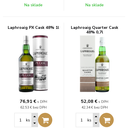
Na sklade
Na sklade
Laphroaig PX Cask 48% 1l
Laphroaig Quarter Cask
48% 0,7l
76,91
€
52,08
€
s DPH
s DPH
62,53 €
bez DPH
42,34 €
bez DPH
ks
ks