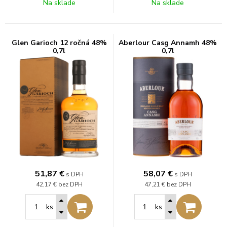
Na sklade
Na sklade
Glen Garioch 12 ročná 48%
Aberlour Casg Annamh 48%
0,7l
0,7l
51,87
€
58,07
€
s DPH
s DPH
42,17 €
bez DPH
47,21 €
bez DPH
ks
ks