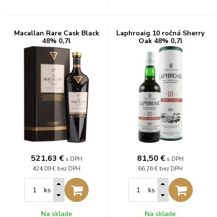
Macallan Rare Cask Black
Laphroaig 10 ročná Sherry
48% 0,7l
Oak 48% 0,7l
521,63
€
81,50
€
s DPH
s DPH
424,09 €
bez DPH
66,26 €
bez DPH
ks
ks
Na sklade
Na sklade