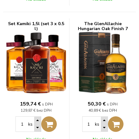
Set Kamiki 1,5l (set 3 x 0.5
The GlenAllachie
l)
Hungarian Oak Finish 7
ročná 48% 0,7l
159,74
€
50,30
€
s DPH
s DPH
129,87 €
bez DPH
40,89 €
bez DPH
ks
ks