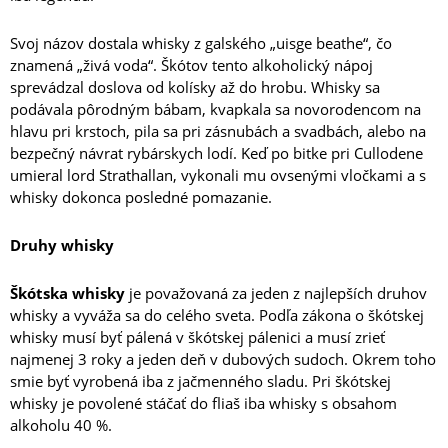
Svoj názov dostala whisky z galského „uisge beathe“, čo
znamená „živá voda“. Škótov tento alkoholický nápoj
sprevádzal doslova od kolísky až do hrobu. Whisky sa
podávala pôrodným bábam, kvapkala sa novorodencom na
hlavu pri krstoch, pila sa pri zásnubách a svadbách, alebo na
bezpečný návrat rybárskych lodí. Keď po bitke pri Cullodene
umieral lord Strathallan, vykonali mu ovsenými vločkami a s
whisky dokonca posledné pomazanie.
Druhy whisky
Škótska whisky
je považovaná za jeden z najlepších druhov
whisky a vyváža sa do celého sveta. Podľa zákona o škótskej
whisky musí byť pálená v škótskej pálenici a musí zrieť
najmenej 3 roky a jeden deň v dubových sudoch. Okrem toho
smie byť vyrobená iba z jačmenného sladu. Pri škótskej
whisky je povolené stáčať do fliaš iba whisky s obsahom
alkoholu 40 %.