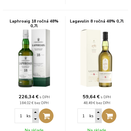
Laphroaig 18 ročná 48%
Lagavulin 8 ročná 48% 0,7l
0,7l
226,34
€
59,64
€
s DPH
s DPH
184,02 €
bez DPH
48,49 €
bez DPH
ks
ks
Na sklade
Na sklade