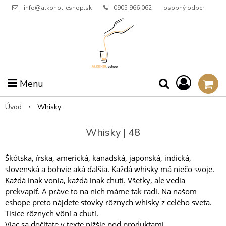
info@alkohol-eshop.sk
0905 966 062
osobný odber
Menu
Úvod
Whisky
Whisky | 48
Škótska, írska, americká, kanadská, japonská, indická,
slovenská a bohvie aká ďalšia. Každá whisky má niečo svoje.
Každá inak vonia, každá inak chutí. Všetky, ale vedia
prekvapiť. A práve to na nich máme tak radi. Na našom
eshope preto nájdete stovky rôznych whisky z celého sveta.
Tisíce rôznych vôní a chutí.
Viac sa dočítate v
texte nižšie pod produktami
.