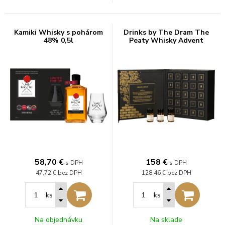
Kamiki Whisky s pohárom
Drinks by The Dram The
48% 0,5l
Peaty Whisky Advent
Calendar 2025 25x0,03l 48%
0,75l
58,70
€
158
€
s DPH
s DPH
47,72 €
bez DPH
128,46 €
bez DPH
ks
ks
Na objednávku
Na sklade