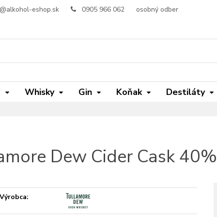
o@alkohol-eshop.sk
0905 966 062
osobný odber
m
Whisky
Gin
Koňak
Destiláty
amore Dew Cider Cask 40%
Výrobca: