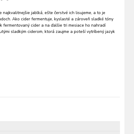
jkvalitnejšie jablká, ešte čerstvé ich lisujeme, a to je
doch. Ako cider fermentuje, kyslasté a zároveň sladké tóny
k fermentovaný cider a na ďalšie tri mesiace ho nahradí
tými sladkým ciderom, ktorá zaujme a poteší vytríbený jazyk