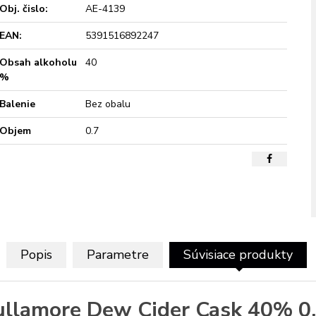
Obj. čislo:
AE-4139
EAN:
5391516892247
Obsah alkoholu
40
%
Balenie
Bez obalu
Objem
0.7
Popis
Parametre
Súvisiace produkty
ullamore Dew Cider Cask 40% 0,