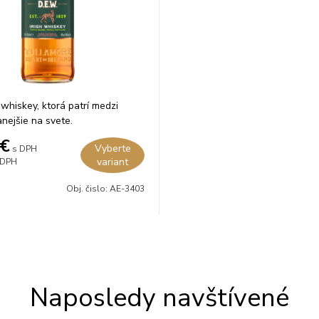
whiskey, ktorá patrí medzi
nejšie na svete.
€
Vyberte
s DPH
variant
 DPH
Obj. čislo:
AE-3403
Naposledy navštívené