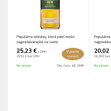
Populárna whiskey, ktorá patrí medzi
Populárna 
najpredávanejšie na svete.
najpredáva
25,23
€
20,02
Vyberte
s DPH
variant
20,51 €
bez DPH
16,28 €
bez
Na sklade
Obj. čislo:
AE-2845
Na sklade