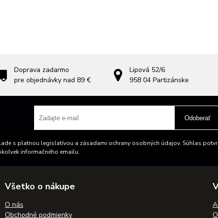
Doprava zadarmo
Lipová 52/6
pre objednávky nad 89 €
958 04
Partizánske
Odoberať
ade s platnou legislatívou a zásadami ochrany osobných údajov. Súhlas potvrd
okoľvek informačného emailu.
Všetko o nákupe
V
O nás
A
Obchodné podmienky
O