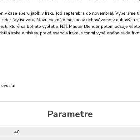
n v čase zberu jabĺk v Írsku (od septembra do novembra). Vyberáme tie na
e cider. Vylisovanú šťavu niekoľko mesiacov uchovávame v dubových su
chutí, ktoré sa bohato vyplatia. Náš Master Blender potom odsaje všeto
ilá írska whiskey, pravá esencia Írska, s tónmi vypáleného suda frknu
 ovocia.
Parametre
40