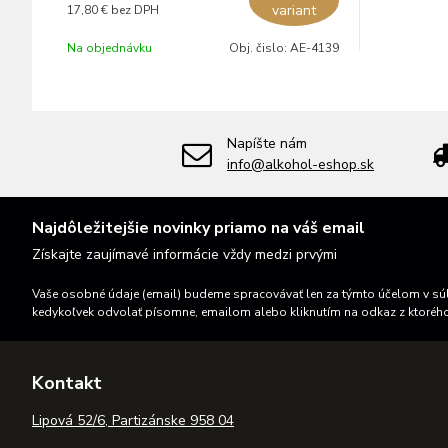
variant
17,80 €
bez DPH
Na objednávku
Obj. čislo:
AE-4139
Napíšte nám
info@alkohol-eshop.sk
Najdôležitejšie novinky priamo na váš email
Získajte zaujímavé informácie vždy medzi prvými
Vaše osobné údaje (email) budeme spracovávať len za týmto účelom v súl
kedykoľvek odvolať písomne, emailom alebo kliknutím na odkaz z ktoréh
Kontakt
Lipová 52/6, Partizánske 958 04