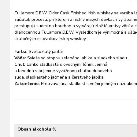
Tullamore D.E.W. Cider Cask Finished Irish whiskey sa vyrába le
začiatok procesu, pri ktorom z nich v malých dávkach vyrábam
prestupujú sudmi na bourbon a vytvárajú zložité vrstvy vôní a 
drahocennou Tullamore D.E.W. Výsledkom je výnimočná a ušľacht
skutočných milovníkov írskej whiskey.
Farba:
Svetlozlatý jantár
Vôňa:
Svieža so stopou zeleného jablka a sladkého sladu.
Chuť:
Ľahko sladkastá s ovocnými tónmi. Jemná
a lahodná s príjemne vyváženou chuťou dubového
suda, sladkastého jačmeňa a čerstvého jablka.
Zakončenie:
Pretrvávajúca sladkosť s veľmi jemným náznakom
Obsah alkoholu %