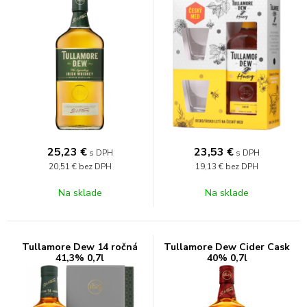
25,23
€
23,53
€
s DPH
s DPH
20,51 €
bez DPH
19,13 €
bez DPH
Na sklade
Na sklade
Tullamore Dew 14 ročná
Tullamore Dew Cider Cask
41,3% 0,7l
40% 0,7l