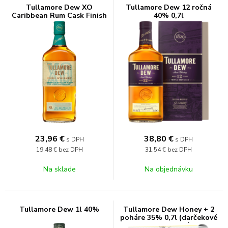
Tullamore Dew XO
Tullamore Dew 12 ročná
Caribbean Rum Cask Finish
40% 0,7l
43% 0,7l
23,96
€
38,80
€
s DPH
s DPH
19,48 €
bez DPH
31,54 €
bez DPH
Na sklade
Na objednávku
Tullamore Dew 1l 40%
Tullamore Dew Honey + 2
poháre 35% 0,7l (darčekové
balenie 2 poháre)