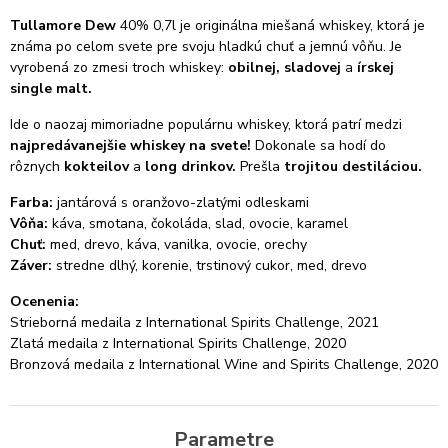
Tullamore Dew
40% 0,7l je originálna miešaná whiskey, ktorá je
známa po celom svete pre svoju hladkú chuť a jemnú vôňu. Je
vyrobená zo zmesi troch whiskey:
obilnej, sladovej
a
írskej
single malt.
Ide o naozaj mimoriadne populárnu whiskey, ktorá patrí medzi
najpredávanejšie whiskey na svete!
Dokonale sa hodí do
rôznych
kokteilov
a
long drinkov.
Prešla
trojitou destiláciou.
Farba:
jantárová s oranžovo-zlatými odleskami
Vôňa:
káva, smotana, čokoláda, slad, ovocie, karamel
Chuť:
med, drevo, káva, vanilka, ovocie, orechy
Záver:
stredne dlhý, korenie, trstinový cukor, med, drevo
Ocenenia:
Strieborná medaila z International Spirits Challenge, 2021
Zlatá medaila z International Spirits Challenge, 2020
Bronzová medaila z International Wine and Spirits Challenge, 2020
Parametre