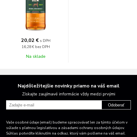
20,02 €
s DPH
16,28 €
bez DPH
Na sklade
Najdôležitejšie novinky priamo na váš email
Získajte zaujímavé informácie vždy medzi prvými
Odoberať
Vaše osobné údaje (email) budeme spracovávať len za týmto účelom v
súlade s platnou legislatívou a zásadami ochrany osobných údajov.
Súhlas potvrdíte kliknutím na odkaz, ktorý vám pošleme na váš email.