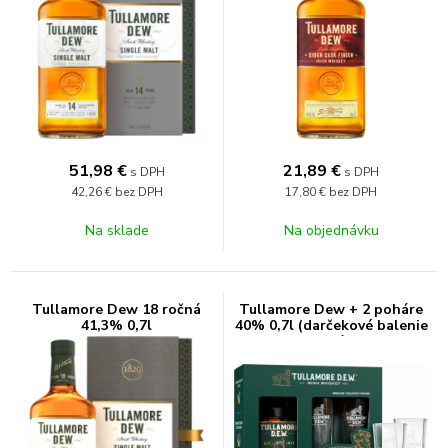
51,98
€
21,89
€
s DPH
s DPH
42,26 €
bez DPH
17,80 €
bez DPH
Na sklade
Na objednávku
Tullamore Dew 18 ročná
Tullamore Dew + 2 poháre
41,3% 0,7l
40% 0,7l (darčekové balenie
2 poháre)