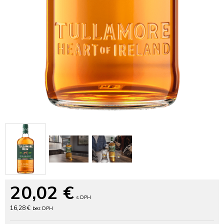
20,02
€
s DPH
16,28 €
bez DPH