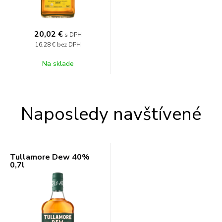
20,02
€
s DPH
16,28 €
bez DPH
Na sklade
Naposledy navštívené
Tullamore Dew 40%
0,7l