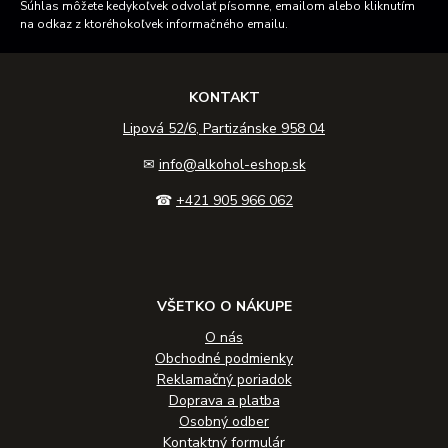
Súhlas môžete kedykoľvek odvolať písomne, emailom alebo kliknutím
na odkaz z ktoréhokoľvek informačného emailu.
KONTAKT
Lipová 52/6, Partizánske 958 04
✉
info@alkohol-eshop.sk
☎
+421 905 966 062
VŠETKO O NÁKUPE
O nás
Obchodné podmienky
Reklamačný poriadok
Doprava a platba
Osobný odber
Kontaktný formulár