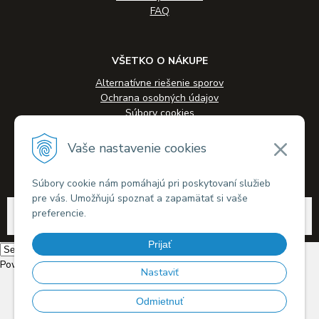
FAQ
VŠETKO O NÁKUPE
Alternatívne riešenie sporov
Ochrana osobných údajov
Súbory cookies
Novinky
Veľkoobchodná spolupráca
Vaše nastavenie cookies
Kontakty
Súbory cookie nám pomáhajú pri poskytovaní služieb
pre vás. Umožňujú spoznať a zapamätať si vaše
© 2026 Alkohol-eshop.sk •
tvorba eshopu cez UNIobchod
,
webhosting
spoločnosti
preferencie.
WEBYGROUP
Prijať
Powered by
Translate
Nastaviť
Odmietnuť