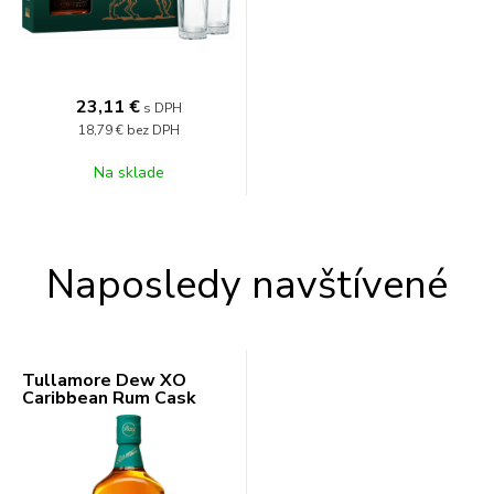
23,11
€
s DPH
18,79 €
bez DPH
Na sklade
Naposledy navštívené
Tullamore Dew XO
Caribbean Rum Cask
Finish 43% 0,7l