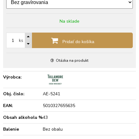
Na sklade
ks
Pridať do košíka
Otázka na produkt
Výrobca:
Obj. čislo:
AE-5241
EAN:
5010327655635
Obsah alkoholu %
43
Balenie
Bez obalu