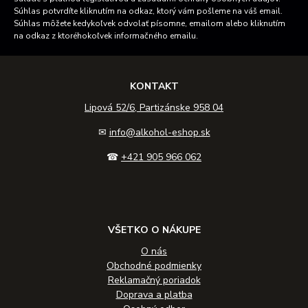
Súhlas potvrdíte kliknutím na odkaz, ktorý vám pošleme na váš email.
Súhlas môžete kedykoľvek odvolať písomne, emailom alebo kliknutím
na odkaz z ktoréhokoľvek informačného emailu.
KONTAKT
Lipová 52/6, Partizánske 958 04
✉
info@alkohol-eshop.sk
☎
+421 905 966 062
VŠETKO O NÁKUPE
O nás
Obchodné podmienky
Reklamačný poriadok
Doprava a platba