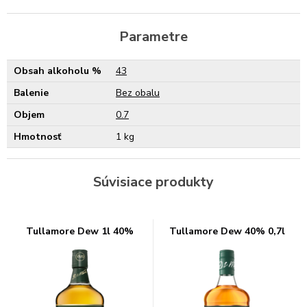
Parametre
Obsah alkoholu %
43
Balenie
Bez obalu
Objem
0.7
Hmotnosť
1 kg
Súvisiace produkty
Tullamore Dew 1l 40%
Tullamore Dew 40% 0,7l