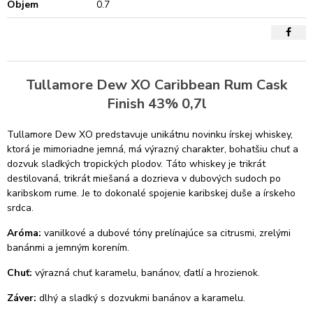
Objem
0.7
Tullamore Dew XO Caribbean Rum Cask
Finish 43% 0,7l
Tullamore Dew XO predstavuje unikátnu novinku írskej whiskey,
ktorá je mimoriadne jemná, má výrazný charakter, bohatšiu chuť a
dozvuk sladkých tropických plodov. Táto whiskey je trikrát
destilovaná, trikrát miešaná a dozrieva v dubových sudoch po
karibskom rume. Je to dokonalé spojenie karibskej duše a írskeho
srdca.
Aróma:
vanilkové a dubové tóny prelínajúce sa citrusmi, zrelými
banánmi a jemným korením.
Chuť:
výrazná chuť karamelu, banánov, ďatlí a hrozienok.
Záver:
dlhý a sladký s dozvukmi banánov a karamelu.