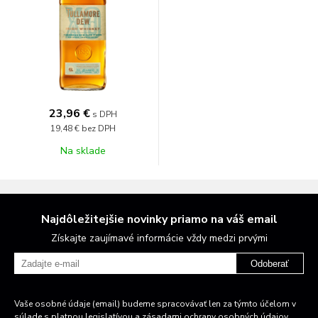
23,96 €
s DPH
19,48 €
bez DPH
Na sklade
Najdôležitejšie novinky priamo na váš email
Získajte zaujímavé informácie vždy medzi prvými
Odoberať
Vaše osobné údaje (email) budeme spracovávať len za týmto účelom v
súlade s platnou legislatívou a zásadami ochrany osobných údajov.