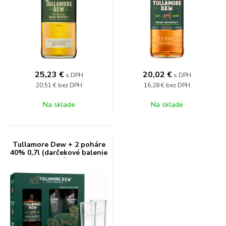
25,23
€
20,02
€
s DPH
s DPH
20,51 €
bez DPH
16,28 €
bez DPH
Na sklade
Na sklade
Tullamore Dew + 2 poháre
40% 0,7l (darčekové balenie
2 poháre)