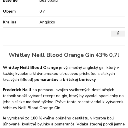
Balenie
Bez obalu
Objem
0.7
Krajina
Anglicko
Whitley Neill Blood Orange Gin 43% 0,7l
Whitley Neill Blood Orange
je výnimočný anglický gin, ktorý v
každej kvapke srší dynamickou citrusovou príchuťou sicílskych
krvavých (Blood)
pomarančov
a
britskej borievky.
Frederick Neill
sa pomocou svojich vycibrených destilačných
techník snažil vytvoriť recept na gin, ktorý by vyvolal spomienky na
jeho sicílske medové týždne. Práve tento recept viedol k vytvoreniu
Whitley Neill Blood Orange Gin.
Je vyrobený zo
100 %-ného
obilného destilátu, v ktorom boli
lúhované kvalitné bylinky a pomaranče. Vďaka štedrej porcii jemne