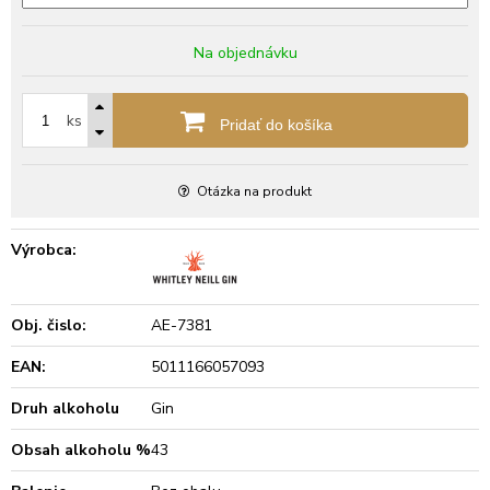
Na objednávku
ks
Pridať do košíka
Otázka na produkt
Výrobca:
Obj. čislo:
AE-7381
EAN:
5011166057093
Druh alkoholu
Gin
Obsah alkoholu %
43