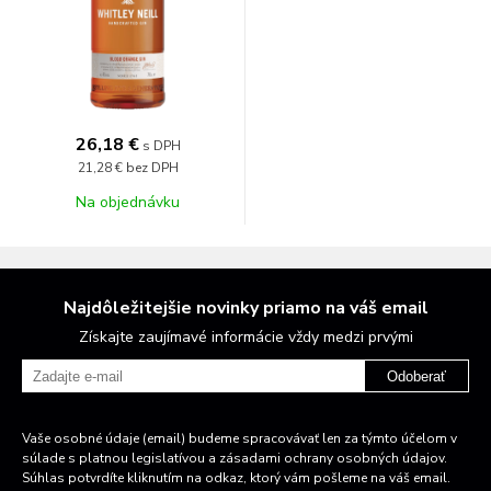
26,18 €
s DPH
21,28 €
bez DPH
Na objednávku
Najdôležitejšie novinky priamo na váš email
Získajte zaujímavé informácie vždy medzi prvými
Odoberať
Vaše osobné údaje (email) budeme spracovávať len za týmto účelom v
súlade s platnou legislatívou a zásadami ochrany osobných údajov.
Súhlas potvrdíte kliknutím na odkaz, ktorý vám pošleme na váš email.