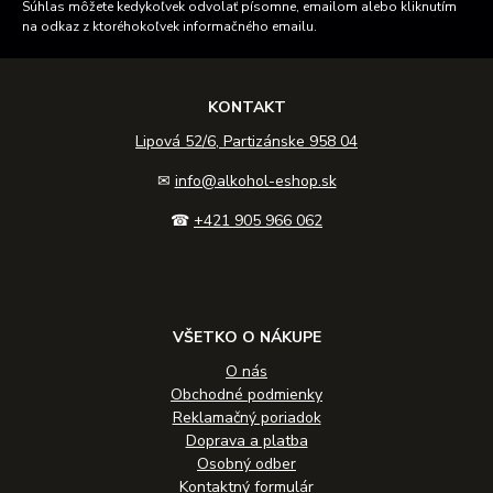
Súhlas môžete kedykoľvek odvolať písomne, emailom alebo kliknutím
na odkaz z ktoréhokoľvek informačného emailu.
KONTAKT
Lipová 52/6, Partizánske 958 04
✉
info@alkohol-eshop.sk
☎
+421 905 966 062
VŠETKO O NÁKUPE
O nás
Obchodné podmienky
Reklamačný poriadok
Doprava a platba
Osobný odber
Kontaktný formulár