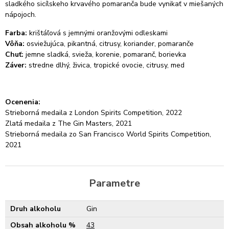
sladkého sicílskeho krvavého pomaranča bude vynikať v miešaných
nápojoch.
Farba:
krištáľová s jemnými oranžovými odleskami
Vôňa:
osviežujúca, pikantná, citrusy, koriander, pomaranče
Chuť:
jemne sladká, svieža, korenie, pomaranč, borievka
Záver:
stredne dlhý, živica, tropické ovocie, citrusy, med
Ocenenia:
Strieborná medaila z London Spirits Competition, 2022
Zlatá medaila z The Gin Masters, 2021
Strieborná medaila zo San Francisco World Spirits Competition,
2021
Parametre
Druh alkoholu
Gin
Obsah alkoholu %
43