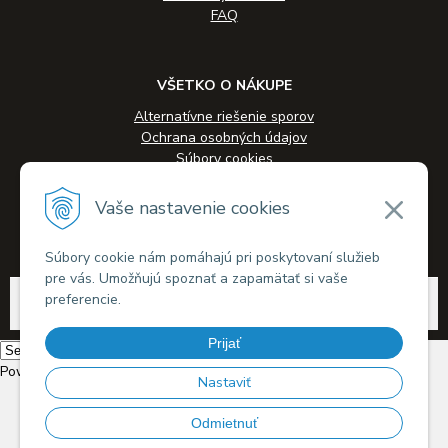
FAQ
VŠETKO O NÁKUPE
Alternatívne riešenie sporov
Ochrana osobných údajov
Súbory cookies
Novinky
Veľkoobchodná spolupráca
Vaše nastavenie cookies
Kontakty
Súbory cookie nám pomáhajú pri poskytovaní služieb
pre vás. Umožňujú spoznať a zapamätať si vaše
© 2026 Alkohol-eshop.sk •
tvorba eshopu cez UNIobchod
,
webhosting
spoločnosti
preferencie.
WEBYGROUP
Prijať
Powered by
Translate
Nastaviť
Odmietnuť