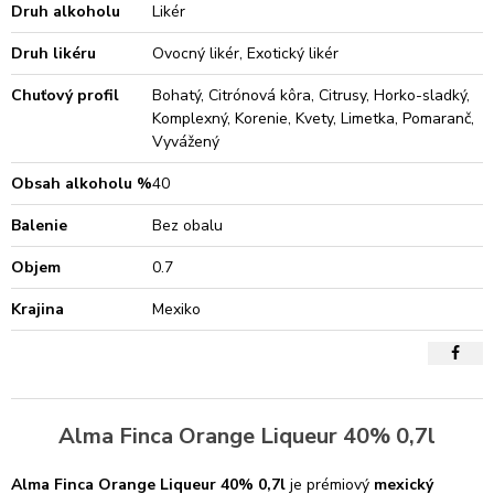
Druh alkoholu
Likér
Druh likéru
Ovocný likér, Exotický likér
Chuťový profil
Bohatý, Citrónová kôra, Citrusy, Horko-sladký,
Komplexný, Korenie, Kvety, Limetka, Pomaranč,
Vyvážený
Obsah alkoholu %
40
Balenie
Bez obalu
Objem
0.7
Krajina
Mexiko
Alma Finca Orange Liqueur 40% 0,7l
Alma Finca Orange Liqueur 40% 0,7l
je prémiový
mexický