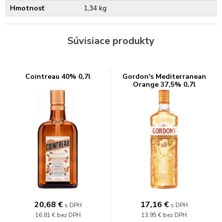
Hmotnosť
1,34 kg
Súvisiace produkty
Cointreau 40% 0,7l
Gordon's Mediterranean
Orange 37,5% 0,7l
20,68
€
17,16
€
s DPH
s DPH
16,81 €
bez DPH
13,95 €
bez DPH