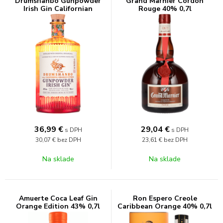
Drumshanbo Gunpowder
Grand Marnier Cordon
Irish Gin Californian
Rouge 40% 0,7l
Orange 43% 0,7l
36,99
€
29,04
€
s DPH
s DPH
30,07 €
bez DPH
23,61 €
bez DPH
Na sklade
Na sklade
Amuerte Coca Leaf Gin
Ron Espero Creole
Orange Edition 43% 0,7l
Caribbean Orange 40% 0,7l