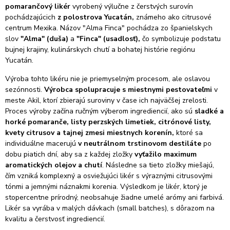
pomarančový likér
vyrobený výlučne z čerstvých surovín
pochádzajúcich
z polostrova Yucatán,
známeho ako citrusové
centrum Mexika. Názov "Alma Finca" pochádza zo španielskych
slov
"Alma" (duša)
a
"Finca" (usadlosť),
čo symbolizuje podstatu
bujnej krajiny, kulinárskych chutí a bohatej histórie regiónu
Yucatán.
Výroba tohto likéru nie je priemyselným procesom, ale oslavou
sezónnosti.
Výrobca spolupracuje s miestnymi pestovateľmi
v
meste Akil, ktorí zbierajú suroviny v čase ich najväčšej zrelosti.
Proces výroby začína ručným výberom ingrediencií, ako sú
sladké a
horké pomaranče, listy perzských limetiek, citrónové listy,
kvety citrusov a tajnej zmesi miestnych korenín,
ktoré sa
individuálne macerujú
v neutrálnom trstinovom destiláte
po
dobu piatich dní, aby sa z každej zložky
vyťažilo maximum
aromatických olejov a chutí
. Následne sa tieto zložky miešajú,
čím vzniká komplexný a osviežujúci likér s výraznými citrusovými
tónmi a jemnými náznakmi korenia. Výsledkom je likér, ktorý je
stopercentne prírodný, neobsahuje žiadne umelé arómy ani farbivá.
Likér sa vyrába v malých dávkach (small batches), s dôrazom na
kvalitu a čerstvosť ingrediencií.