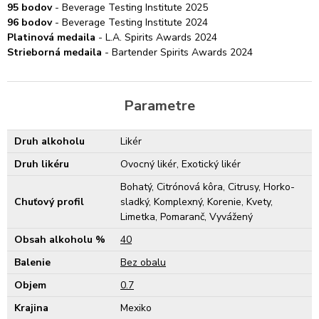
95 bodov
- Beverage Testing Institute 2025
96 bodov
- Beverage Testing Institute 2024
Platinová medaila
- L.A. Spirits Awards 2024
Strieborná medaila
- Bartender Spirits Awards 2024
Parametre
Druh alkoholu
Likér
Druh likéru
Ovocný likér, Exotický likér
Bohatý, Citrónová kôra, Citrusy, Horko-
Chuťový profil
sladký, Komplexný, Korenie, Kvety,
Limetka, Pomaranč, Vyvážený
Obsah alkoholu %
40
Balenie
Bez obalu
Objem
0.7
Krajina
Mexiko