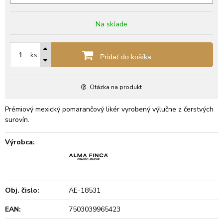
Na sklade
ks
Pridať do košíka
Otázka na produkt
Prémiový mexický pomarančový likér vyrobený výlučne z čerstvých
surovín.
Výrobca:
Obj. čislo:
AE-18531
EAN:
7503039965423