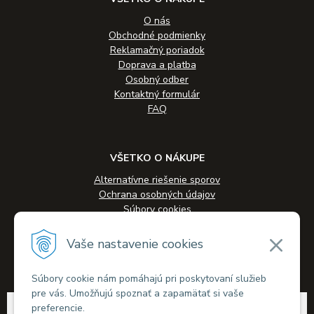
O nás
Obchodné podmienky
Reklamačný poriadok
Doprava a platba
Osobný odber
Kontaktný formulár
FAQ
VŠETKO O NÁKUPE
Alternatívne riešenie sporov
Ochrana osobných údajov
Súbory cookies
Novinky
Veľkoobchodná spolupráca
Vaše nastavenie cookies
Kontakty
Súbory cookie nám pomáhajú pri poskytovaní služieb
pre vás. Umožňujú spoznať a zapamätať si vaše
© 2026 Alkohol-eshop.sk •
tvorba eshopu cez UNIobchod
,
webhosting
spoločnosti
preferencie.