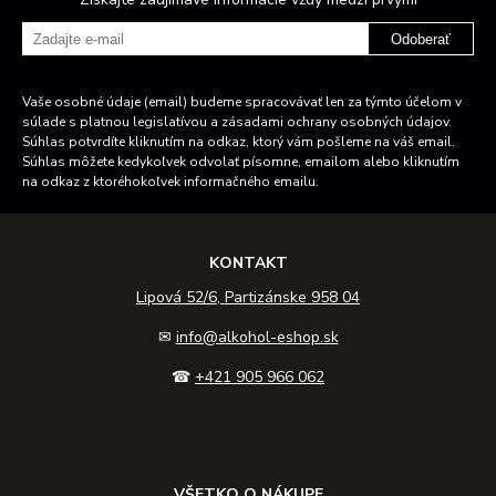
Odoberať
Vaše osobné údaje (email) budeme spracovávať len za týmto účelom v
súlade s platnou legislatívou a zásadami ochrany osobných údajov.
Súhlas potvrdíte kliknutím na odkaz, ktorý vám pošleme na váš email.
Súhlas môžete kedykoľvek odvolať písomne, emailom alebo kliknutím
na odkaz z ktoréhokoľvek informačného emailu.
KONTAKT
Lipová 52/6, Partizánske 958 04
✉
info@alkohol-eshop.sk
☎
+421 905 966 062
VŠETKO O NÁKUPE