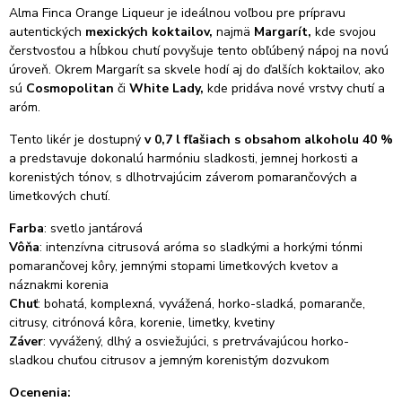
Alma Finca Orange Liqueur je ideálnou voľbou pre prípravu
autentických
mexických koktailov,
najmä
Margarít,
kde svojou
čerstvosťou a hĺbkou chutí povyšuje tento obľúbený nápoj na novú
úroveň. Okrem Margarít sa skvele hodí aj do ďalších koktailov, ako
sú
Cosmopolitan
či
White Lady,
kde pridáva nové vrstvy chutí a
aróm.
Tento likér je dostupný
v 0,7 l fľašiach s obsahom alkoholu 40 %
a predstavuje dokonalú harmóniu sladkosti, jemnej horkosti a
korenistých tónov, s dlhotrvajúcim záverom pomarančových a
limetkových chutí.
Farba
: svetlo jantárová
Vôňa
: intenzívna citrusová aróma so sladkými a horkými tónmi
pomarančovej kôry, jemnými stopami limetkových kvetov a
náznakmi korenia
Chuť
: bohatá, komplexná, vyvážená, horko-sladká, pomaranče,
citrusy, citrónová kôra, korenie, limetky, kvetiny
Záver
: vyvážený, dlhý a osviežujúci, s pretrvávajúcou horko-
sladkou chuťou citrusov a jemným korenistým dozvukom
Ocenenia: