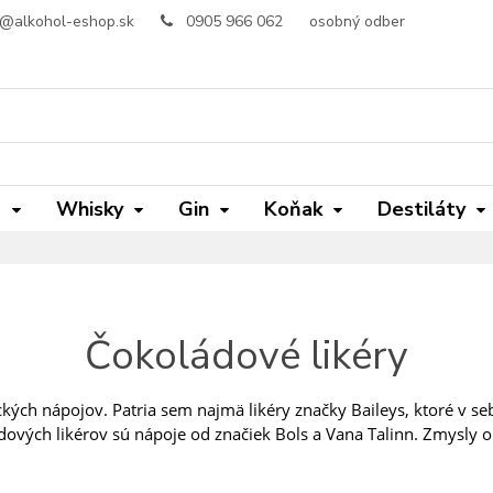
o@alkohol-eshop.sk
0905 966 062
osobný odber
m
Whisky
Gin
Koňak
Destiláty
Čokoládové likéry
kých nápojov. Patria sem najmä likéry značky Baileys, ktoré v se
dových likérov sú nápoje od značiek Bols a Vana Talinn. Zmysly 