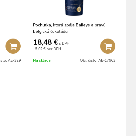
Pochúťka, ktorá spája Baileys a pravú
belgickú čokoládu.
18,48
€
s DPH
15,02 €
bez DPH
islo:
AE-329
Na sklade
Obj. čislo:
AE-17963