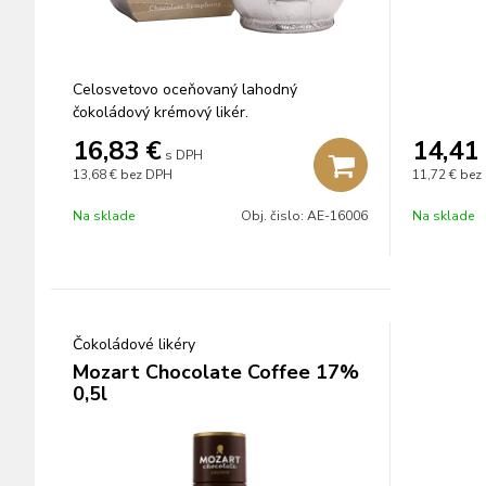
Celosvetovo oceňovaný lahodný
čokoládový krémový likér.
16,83
€
14,41
s DPH
13,68 €
bez DPH
11,72 €
bez
Na sklade
Obj. čislo:
AE-16006
Na sklade
Čokoládové likéry
Mozart Chocolate Coffee 17%
0,5l