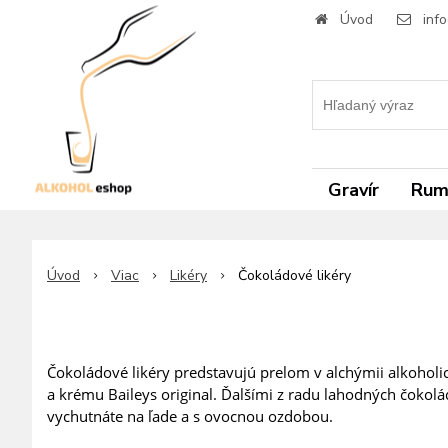
Úvod
inf
Gravír
Ru
Úvod
Viac
Likéry
Čokoládové likéry
Čokoládové likéry predstavujú prelom v alchýmii alkoholic
a krému Baileys original. Ďalšími z radu lahodných čokolá
vychutnáte na ľade a s ovocnou ozdobou.