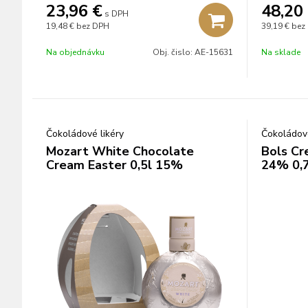
23,96
€
48,20
s DPH
19,48 €
bez DPH
39,19 €
bez
Na objednávku
Obj. čislo:
AE-15631
Na sklade
Čokoládové likéry
Čokoládové
Mozart White Chocolate
Bols Cr
Cream Easter 0,5l 15%
24% 0,7