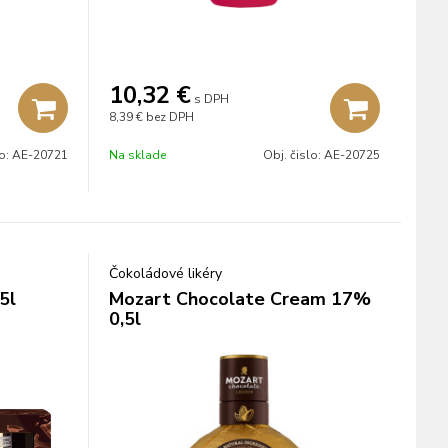
10,32
€
s DPH
8,39 €
bez DPH
lo:
AE-20721
Na sklade
Obj. čislo:
AE-20725
Čokoládové likéry
5l
Mozart Chocolate Cream 17%
0,5l