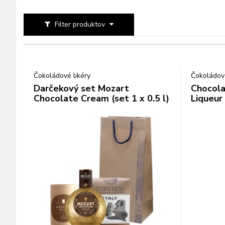
Filter produktov
Čokoládové likéry
Čokoládové
Darčekový set Mozart
Chocol
Chocolate Cream (set 1 x 0.5 l)
Liqueur