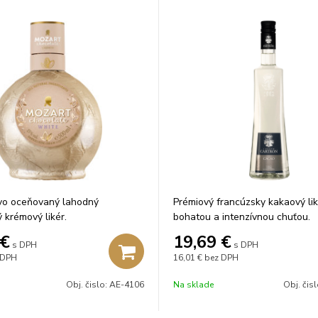
vo oceňovaný lahodný
Prémiový francúzsky kakaový lik
 krémový likér.
bohatou a intenzívnou chuťou.
€
19,69
€
s DPH
s DPH
 DPH
16,01 €
bez DPH
Obj. čislo:
AE-4106
Na sklade
Obj. čis