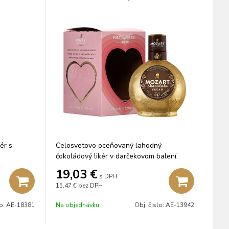
ér s
Celosvetovo oceňovaný lahodný
čokoládový likér v darčekovom balení.
19,03
€
s DPH
15,47 €
bez DPH
lo:
AE-18381
Na objednávku
Obj. čislo:
AE-13942