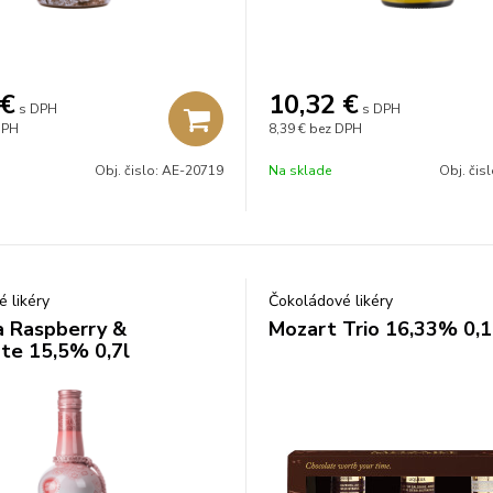
€
10,32
€
s DPH
s DPH
DPH
8,39 €
bez DPH
Obj. čislo:
AE-20719
Na sklade
Obj. čis
 likéry
Čokoládové likéry
 Raspberry &
Mozart Trio 16,33% 0,1
te 15,5% 0,7l