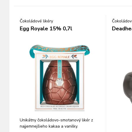
Čokoládové likéry
Čokoládové
Egg Royale 15% 0,7l
Deadhea
Unikátny čokoládovo-smotanový likér z
najjemnejšieho kakaa a vanilky.