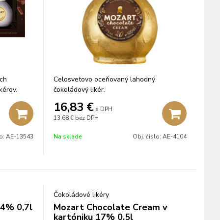
och
Celosvetovo oceňovaný lahodný
kérov.
čokoládový likér.
16,83
€
s DPH
13,68 €
bez DPH
lo:
AE-13543
Na sklade
Obj. čislo:
AE-4104
Čokoládové likéry
24% 0,7l
Mozart Chocolate Cream v
kartóniku 17% 0,5l