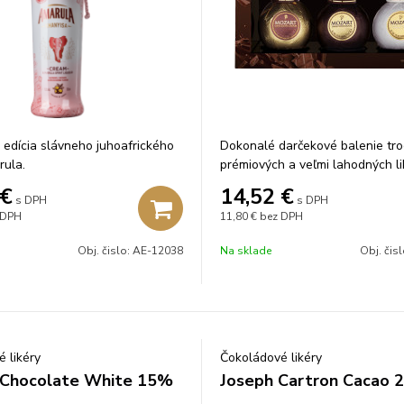
 edícia slávneho juhoafrického
Dokonalé darčekové balenie tr
rula.
prémiových a veľmi lahodných li
€
14,52
€
s DPH
s DPH
 DPH
11,80 €
bez DPH
Obj. čislo:
AE-12038
Na sklade
Obj. čis
 likéry
Čokoládové likéry
 Chocolate White 15%
Joseph Cartron Cacao 