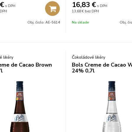
€
16,83
€
s DPH
s DPH
 DPH
13,68 €
bez DPH
Obj. čislo:
AE-5614
Na sklade
Obj. či
 likéry
Čokoládové likéry
eme de Cacao Brown
Bols Creme de Cacao 
l
24% 0,7l