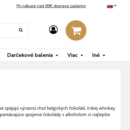
Pri nákupe nad 89€ doprava zadarmo
Darčekové balenia
Viac
Iné
be spájajú výraznú chuť belgických čokolád, írskej whiskey
opantávajúce spojenie čokolády s alkoholom si najlepšie