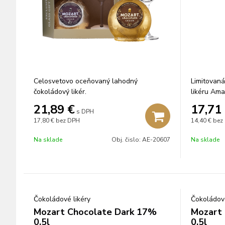
Celosvetovo oceňovaný lahodný
Limitovaná
čokoládový likér.
likéru Ama
21,89
€
17,71
s DPH
17,80 €
bez DPH
14,40 €
bez
Na sklade
Obj. čislo:
AE-20607
Na sklade
Čokoládové likéry
Čokoládové
Mozart Chocolate Dark 17%
Mozart
0,5l
0,5l