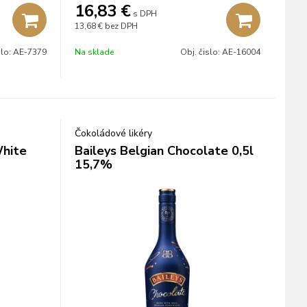
darčekovom balení.
16,83
€
s DPH
13,68 €
bez DPH
slo:
AE-7379
Na sklade
Obj. čislo:
AE-16004
Čokoládové likéry
White
Baileys Belgian Chocolate 0,5l
15,7%