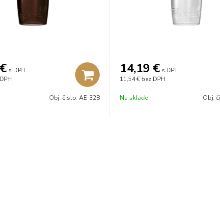
€
14,19
€
s DPH
s DPH
 DPH
11,54 €
bez DPH
Obj. čislo:
AE-328
Na sklade
Obj. č