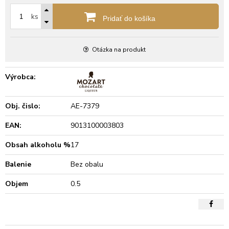
ks
Pridať do košíka
Otázka na produkt
Výrobca:
Obj. čislo:
AE-7379
EAN:
9013100003803
Obsah alkoholu %
17
Balenie
Bez obalu
Objem
0.5