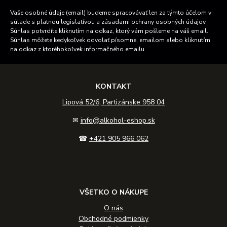
Vaše osobné údaje (email) budeme spracovávať len za týmto účelom v
súlade s platnou legislatívou a zásadami ochrany osobných údajov.
Súhlas potvrdíte kliknutím na odkaz, ktorý vám pošleme na váš email.
Súhlas môžete kedykoľvek odvolať písomne, emailom alebo kliknutím
na odkaz z ktoréhokoľvek informačného emailu.
KONTAKT
Lipová 52/6, Partizánske 958 04
✉
info@alkohol-eshop.sk
☎
+421 905 966 062
VŠETKO O NÁKUPE
O nás
Obchodné podmienky