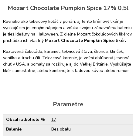
Mozart Chocolate Pumpkin Spice 17% 0,5l
Rovnako ako tekvicový koláč v pohári, aj tento krémový likér je
vynikajúcim jesenným nápojom a vďaka svojmu zábavnému baleniu
je tiež ideálny na Halloween. Z dielne Mozart čokoládových likérov,
prichádza ich vlastný
Mozart Chocolate Pumpkin Spice likér.
Roztavená čokoláda, karamel, tekvicová šťava, škorica, klinček,
vanilka a trochu čili. Tekvicové korenie, je veľmi obľúbená jesenná
chuť v USA, a pomaly sa rozširuje aj do Veľkej Británie. Vyskúšajte
likér samostatne, alebo kombinujte s ľadovou kávou alebo rumom.
Parametre
Obsah alkoholu %
17
Balenie
Bez obalu