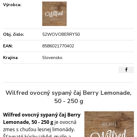
Výrobca:
Obj. čislo:
52WOVOBERRY50
EAN:
8586021770402
Krajina
Slovensko
Wilfred ovocný sypaný čaj Berry Lemonade,
50 - 250 g
Wilfred ovocný sypaný čaj Berry
Lemonade, 50 - 250 g
je ovocná
zmes s chuťou lesnej limonády.
Šťavnaté kúsky jahôd, malín a