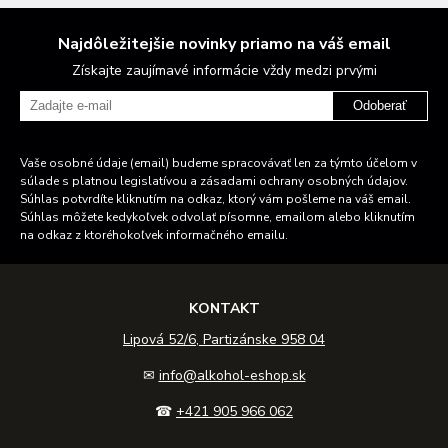
Najdôležitejšie novinky priamo na váš email
Získajte zaujímavé informácie vždy medzi prvými
Odoberať
Vaše osobné údaje (email) budeme spracovávať len za týmto účelom v
súlade s platnou legislatívou a zásadami ochrany osobných údajov.
Súhlas potvrdíte kliknutím na odkaz, ktorý vám pošleme na váš email.
Súhlas môžete kedykoľvek odvolať písomne, emailom alebo kliknutím
na odkaz z ktoréhokoľvek informačného emailu.
KONTAKT
Lipová 52/6, Partizánske 958 04
✉
info@alkohol-eshop.sk
☎
+421 905 966 062