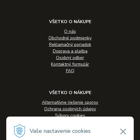
VŠETKO O NÁKUPE
O nás
Obchodné podmienky
Reklamačný poriadok
Doprava a platba
Osobný odber
Kontaktný formulár
FAQ
VŠETKO O NÁKUPE
Alternatívne riešenie sporov
Ochrana osobných údajov
Súbory cookies
Novinky
Veľkoobchodná spolupráca
Vaše nastavenie cookies
Kontakty