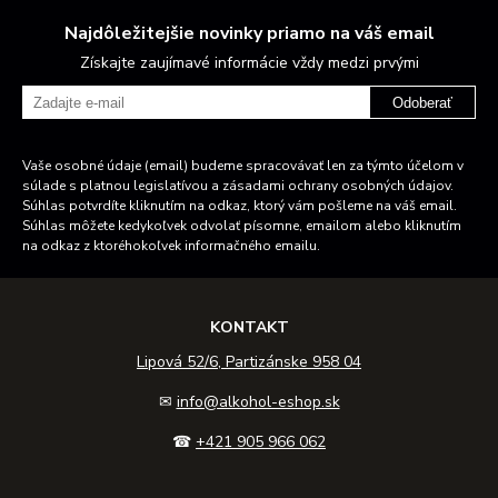
Najdôležitejšie novinky priamo na váš email
Získajte zaujímavé informácie vždy medzi prvými
Odoberať
Vaše osobné údaje (email) budeme spracovávať len za týmto účelom v
súlade s platnou legislatívou a zásadami ochrany osobných údajov.
Súhlas potvrdíte kliknutím na odkaz, ktorý vám pošleme na váš email.
Súhlas môžete kedykoľvek odvolať písomne, emailom alebo kliknutím
na odkaz z ktoréhokoľvek informačného emailu.
KONTAKT
Lipová 52/6, Partizánske 958 04
✉
info@alkohol-eshop.sk
☎
+421 905 966 062