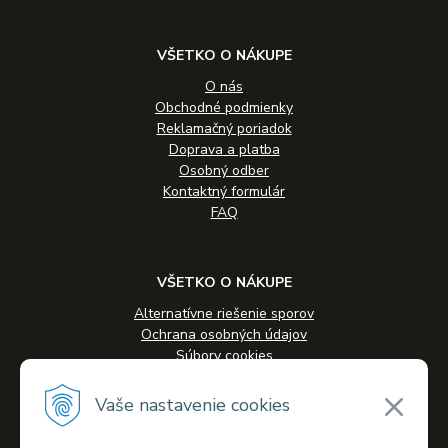
VŠETKO O NÁKUPE
O nás
Obchodné podmienky
Reklamačný poriadok
Doprava a platba
Osobný odber
Kontaktný formulár
FAQ
VŠETKO O NÁKUPE
Alternatívne riešenie sporov
Ochrana osobných údajov
Súbory cookies
Novinky
Veľkoobchodná spolupráca
Vaše nastavenie cookies
Kontakty