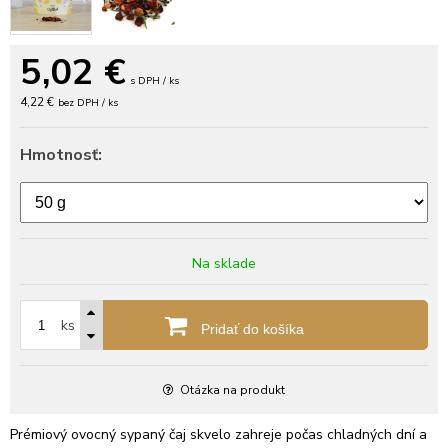
5,02
€
s DPH / ks
4,22 €
bez DPH / ks
Hmotnosť:
Na sklade
ks
Pridať do košíka
Otázka na produkt
Prémiový ovocný sypaný čaj skvelo zahreje počas chladných dní a