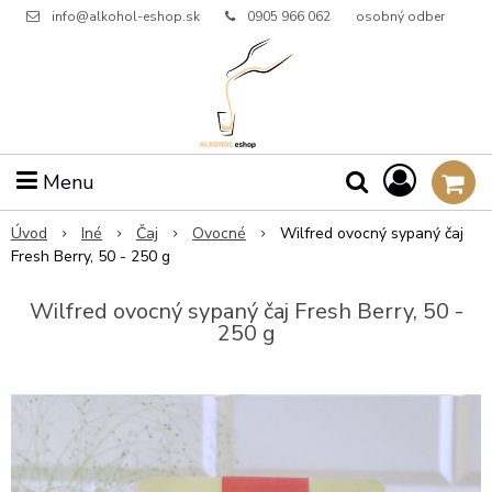
info@alkohol-eshop.sk
0905 966 062
osobný odber
Menu
Úvod
Iné
Čaj
Ovocné
Wilfred ovocný sypaný čaj
Fresh Berry, 50 - 250 g
Wilfred ovocný sypaný čaj Fresh Berry, 50 -
250 g