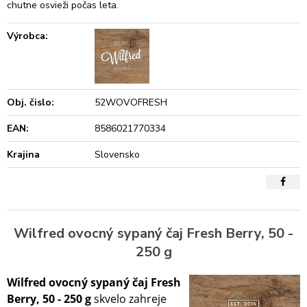
chutne osvieži počas leta.
Výrobca:
Obj. čislo:
52WOVOFRESH
EAN:
8586021770334
Krajina
Slovensko
Wilfred ovocný sypaný čaj Fresh Berry, 50 -
250 g
Wilfred ovocný sypaný čaj Fresh
Berry, 50 - 250 g
skvelo zahreje