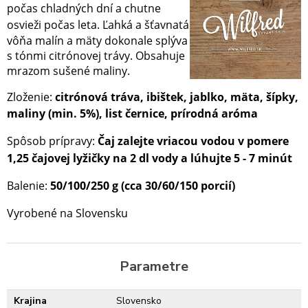
počas chladných dní a chutne
osvieži počas leta.
Ľahká a šťavnatá
vôňa malín a mäty dokonale splýva
s tónmi citrónovej trávy. Obsahuje
mrazom sušené maliny.
Zloženie:
citrónová tráva, ibištek, jablko, mäta, šípky,
maliny (min. 5%), list černice, prírodná aróma
Spôsob prípravy:
Čaj zalejte vriacou vodou v pomere
1,25 čajovej lyžičky na 2 dl vody a lúhujte 5 - 7 minút
Balenie:
50/100/250 g (cca 30/60/150 porcií)
Vyrobené na Slovensku
Parametre
Krajina
Slovensko