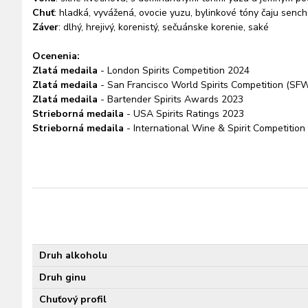
Chuť
: hladká, vyvážená, ovocie yuzu, bylinkové tóny čaju sench
Záver
: dlhý, hrejivý, korenistý, sečuánske korenie, saké
Ocenenia:
Zlatá medaila
-
London Spirits Competition 2024
Zlatá medaila
-
San Francisco World Spirits Competition (S
Zlatá medaila
-
Bartender Spirits Awards 2023
Strieborná medaila
-
USA Spirits Ratings 2023
Strieborná medaila
-
International Wine & Spirit Competitio
Druh alkoholu
Druh ginu
Chuťový profil