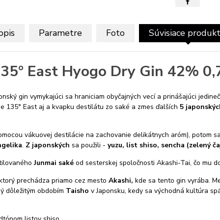
opis
Parametre
Foto
Súvisiace produk
35° East Hyogo Dry Gin 42% 0,
onský gin vymykajúci sa hraniciam obyčajných vecí a prinášajúci jedin
e 135° East aj a kvapku destilátu zo saké a zmes ďalších
5 japonskýc
omocou vákuovej destilácie na zachovanie delikátnych aróm), potom sa
ngelika
.
Z japonských
sa použili -
yuzu, list shiso, sencha (zelený č
stilovaného
Junmai saké
od sesterskej spoločnosti Akashi-Tai, čo mu d
 ktorý prechádza priamo cez mesto
Akashi,
kde sa tento gin vyrába. M
aný dôležitým obdobím
Taisho
v Japonsku, kedy sa východná kultúra sp
tónom listov shiso