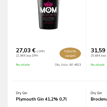
27,03
€
31,59
Vyberte
s DPH
variant
21,98 €
bez DPH
25,68 €
bez
Na sklade
Obj. čislo:
AE-4613
Na sklade
Dry Gin
Dry Gin
Plymouth Gin 41,2% 0,7l
Brockma