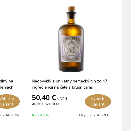
ediný na
Neobvyklý a unikátny nemecký gin zo 47
deniach.
ingrediencií na čele s brusnicami.
50,40
€
Vyberte
Vyberte
s DPH
variant
variant
40,98 €
bez DPH
slo:
AE-1297
Na sklade
Obj. čislo:
AE-2001