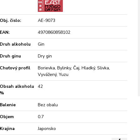
Obj. čislo:
AE-9073
EAN:
4970860858102
Druh alkoholu
Gin
Druh ginu
Dry gin
Chuťový profil
Borievka, Bylinky, Čaj, Hladký, Slivka,
Vyvážený, Yuzu
Obsah alkoholu
42
%
Balenie
Bez obalu
Objem
0.7
Krajina
Japonsko