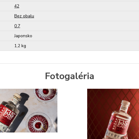
42
Bez obalu
0.7
Japonsko
1,2 kg
Fotogaléria