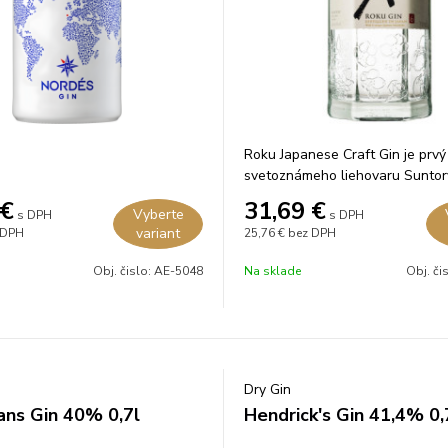
Roku Japanese Craft Gin je prvý
svetoznámeho liehovaru Suntor
Japonsku.
€
31,69
€
Vyberte
s DPH
s DPH
variant
 DPH
25,76 €
bez DPH
Obj. čislo:
AE-5048
Na sklade
Obj. či
Dry Gin
ns Gin 40% 0,7l
Hendrick's Gin 41,4% 0,