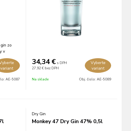
 gin zo
y v
34,34
€
Vyberte
Vyberte
s DPH
variant
variant
27,92 €
bez DPH
slo:
AE-5087
Na sklade
Obj. čislo:
AE-5089
Dry Gin
7l
Monkey 47 Dry Gin 47% 0,5l