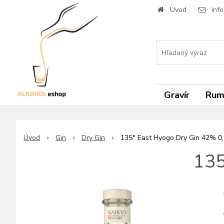
Úvod
inf
Gravír
Ru
Úvod
Gin
Dry Gin
135° East Hyogo Dry Gin 42% 0,
135