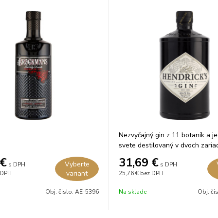
Nezvyčajný gin z 11 botaník a j
svete destilovaný v dvoch zaria
€
31,69
€
Vyberte
s DPH
s DPH
variant
 DPH
25,76 €
bez DPH
Obj. čislo:
AE-5396
Na sklade
Obj. či