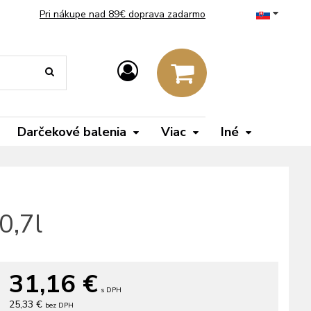
Pri nákupe nad 89€ doprava zadarmo
Darčekové balenia
Viac
Iné
0,7l
31,16
€
s DPH
25,33 €
bez DPH