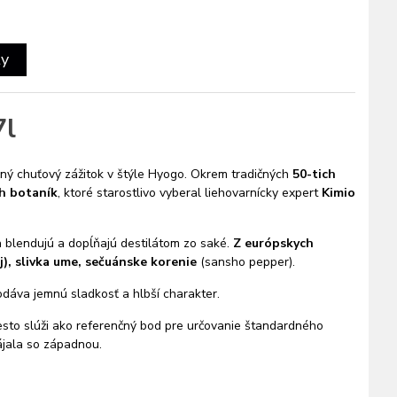
ty
7l
ečný chuťový zážitok v štýle Hyogo. Okrem tradičných
50-tich
h botaník
, ktoré starostlivo vyberal liehovarnícky expert
Kimio
 blendujú a dopĺňajú destilátom zo saké.
Z európskych
aj), slivka ume, sečuánske korenie
(sansho pepper).
odáva jemnú sladkosť a hlbší charakter.
esto slúži ako referenčný bod pre určovanie štandardného
ájala so západnou.