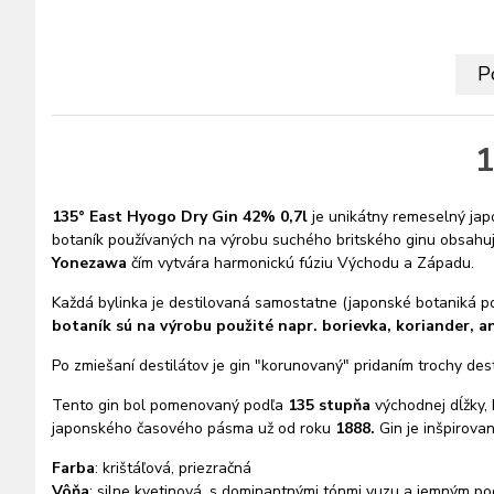
P
1
135° East Hyogo Dry Gin 42% 0,7l
je unikátny remeselný jap
botaník používaných na výrobu suchého britského ginu obsahuj
Yonezawa
čím vytvára harmonickú fúziu Východu a Západu.
Každá bylinka je destilovaná samostatne (japonské botaniká p
botaník
sú na výrobu použité napr.
borievka, koriander, a
Po zmiešaní destilátov je gin "korunovaný" pridaním trochy de
Tento gin bol pomenovaný podľa
135 stupňa
východnej dĺžky,
japonského časového pásma už od roku
1888.
Gin je inšpirov
Farba
: krištáľová, priezračná
Vôňa
: silne kvetinová, s dominantnými tónmi yuzu
a jemným pod