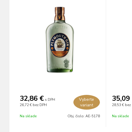
32,86
€
35,09
Vyberte
s DPH
variant
26,72 €
bez DPH
28,53 €
bez
Na sklade
Obj. čislo:
AE-5178
Na sklade