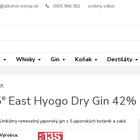
o@alkohol-eshop.sk
0905 966 062
osobný odber
m
Whisky
Gin
Koňak
Destiláty
7l
° East Hyogo Dry Gin 42% 
Unikátny remeselný japonský gin z 5 japonských botaník a saké.
Výrobca: