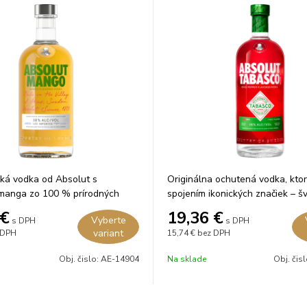
cká vodka od Absolut s
Originálna ochutená vodka, ktor
 manga zo 100 % prírodných
spojením ikonických značiek – š
ez cukru.
vodky ABSOLUT a americkej pál
€
19,36
€
Vyberte
s DPH
s DPH
omáčky TABASCO.
variant
 DPH
15,74 €
bez DPH
Obj. čislo:
AE-14904
Na sklade
Obj. čis