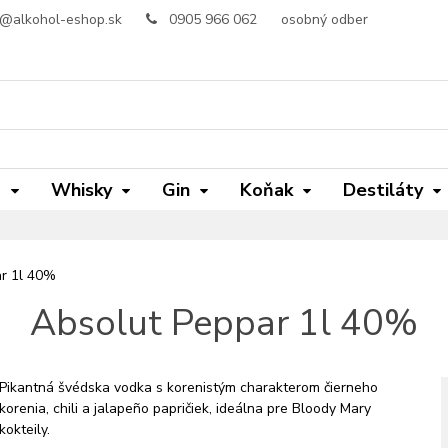
o@alkohol-eshop.sk
0905 966 062
osobný odber
m
Whisky
Gin
Koňak
Destiláty
r 1l 40%
Absolut Peppar 1l 40%
Pikantná švédska vodka s korenistým charakterom čierneho
korenia, chili a jalapeño papričiek, ideálna pre Bloody Mary
kokteily.