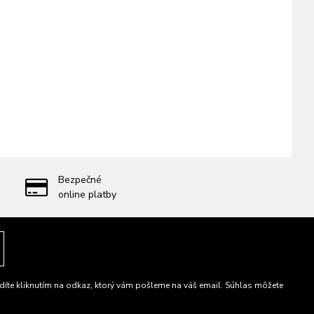
Bezpečné
online platby
íte kliknutím na odkaz, ktorý vám pošleme na váš email. Súhlas môžete