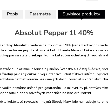
Popis
Parametre
Súvisiace produkty
Absolut Peppar 1l 40%
z rodiny Absolut
, uvedená na trh v roku 1986 (sedem rokov po uvede
tý s rastúcou popularitou koktailu Bloody Mary
v USA – cieľom bol
ut Peppar sa stala
priekopníkom v kategórii ochutených vodiek
a d
estiláciou z ozimnej pšenice z južného Švédska a z čistej švédskej vo
 žiadny pridaný cukor.
Svoju intenzívnu chuť získava infúziou výhra
 zachytáva ostrosť korenia bez umelých dochucovadiel s korenistým char
to vodka primárne určená pre gastronómiu a milovníkov pikantných mixov
ananásom) alebo v odvážnych variáciách na klasické Martini.
obila kokteilovú revolúciu – najmä Bloody Mary, kde nahradzuje korenie