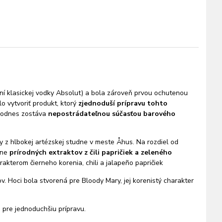
ní klasickej vodky Absolut) a bola zároveň prvou ochutenou
o vytvoriť produkt, ktorý
zjednoduší prípravu tohto
odnes zostáva
nepostrádateľnou súčasťou barového
dy z hlbokej artézskej studne v meste Åhus. Na rozdiel od
dne
prírodných extraktov z čili papričiek a zeleného
akterom čierneho korenia, chili a jalapeño papričiek
. Hoci bola stvorená pre Bloody Mary, jej korenistý charakter
 pre jednoduchšiu prípravu.