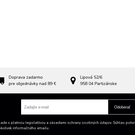
Doprava zadarmo
Lipová 52/6
pre objednávky nad 89 €
958 04
Partizánske
Odoberať
ade s platnou legislatívou a zásadami ochrany osobných údajov. Súhlas potvrd
okoľvek informačného emailu.