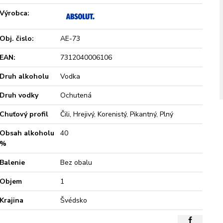
Výrobca:
Obj. čislo:
AE-73
EAN:
7312040006106
Druh alkoholu
Vodka
Druh vodky
Ochutená
Chuťový profil
Čili, Hrejivý, Korenistý, Pikantný, Plný
Obsah alkoholu
40
%
Balenie
Bez obalu
Objem
1
Krajina
Švédsko