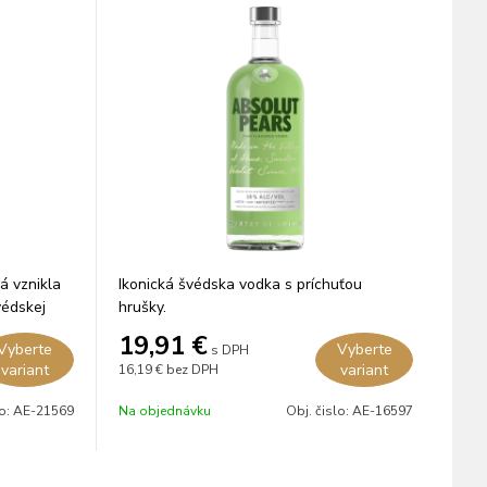
á vznikla
Ikonická švédska vodka s príchuťou
védskej
hrušky.
ivej
19,91
€
Vyberte
Vyberte
s DPH
variant
variant
16,19 €
bez DPH
lo:
AE-21569
Na objednávku
Obj. čislo:
AE-16597