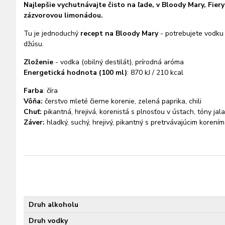
Najlepšie vychutnávajte čisto na ľade, v Bloody Mary, Fie
zázvorovou limonádou.
Tu je jednoduchý
recept na Bloody Mary
- potrebujete vodku 
džúsu.
Zloženie
- vodka (obilný destilát), prírodná aróma
Energetická hodnota (100 ml)
: 870 kJ / 210 kcal
Farba
: číra
Vôňa:
čerstvo mleté čierne korenie, zelená paprika, chili
Chuť:
pikantná, hrejivá, korenistá s plnosťou v ústach, tóny jala
Záver:
hladký, suchý, hrejivý, pikantný s pretrvávajúcim korením
Druh alkoholu
Druh vodky