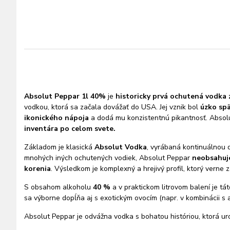
Absolut Peppar 1l 40%
je
historicky prvá ochutená vodka 
vodkou, ktorá sa začala dovážať do USA. Jej vznik bol
úzko spä
ikonického nápoja
a dodá mu konzistentnú pikantnosť. Absol
inventára po celom svete.
Základom je klasická
Absolut Vodka
, vyrábaná kontinuálnou d
mnohých iných ochutených vodiek, Absolut Peppar
neobsahuje
korenia
. Výsledkom je komplexný a hrejivý profil, ktorý verne
S obsahom alkoholu
40 %
a v praktickom litrovom balení je tá
sa výborne dopĺňa aj s exotickým ovocím (napr. v kombinácii s 
Absolut Peppar je odvážna vodka s bohatou históriou, ktorá ur