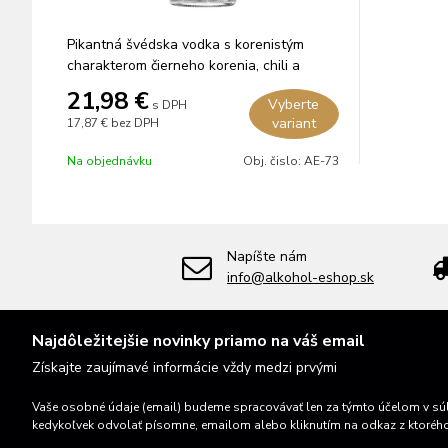
Pikantná švédska vodka s korenistým
charakterom čierneho korenia, chili a
jalapeño papričiek, ideálna pre Bloody
21,98 €
Vyberte
s DPH
Mary kokteily.
variant
17,87 €
bez DPH
Na objednávku
Obj. čislo:
AE-73
Napíšte nám
info@alkohol-eshop.sk
Najdôležitejšie novinky priamo na váš email
Získajte zaujímavé informácie vždy medzi prvými
Vaše osobné údaje (email) budeme spracovávať len za týmto účelom v súl
kedykoľvek odvolať písomne, emailom alebo kliknutím na odkaz z ktoréh