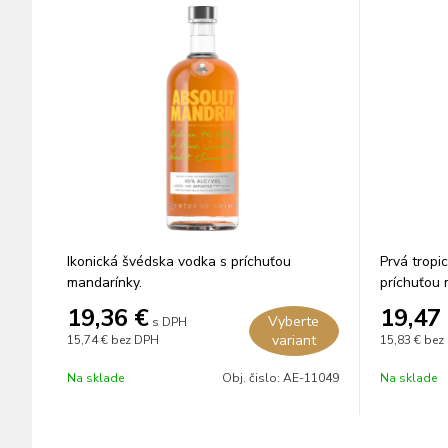
Ikonická švédska vodka s príchuťou
Prvá tropi
mandarínky.
príchuťou
prísad a b
19,36
€
19,47
Vyberte
s DPH
variant
15,74 €
bez DPH
15,83 €
bez
Na sklade
Obj. čislo:
AE-11049
Na sklade