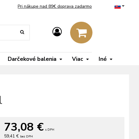
Pri nákupe nad 89€ doprava zadarmo
Darčekové balenia
Viac
Iné
l
73,08
€
s DPH
59,41 €
bez DPH