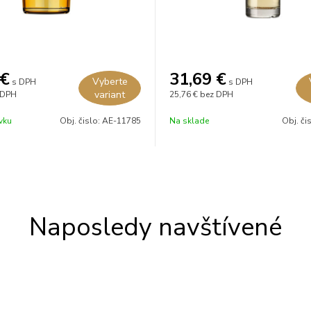
€
31,69
€
Vyberte
s DPH
s DPH
variant
 DPH
25,76 €
bez DPH
vku
Obj. čislo:
AE-11785
Na sklade
Obj. či
Naposledy navštívené