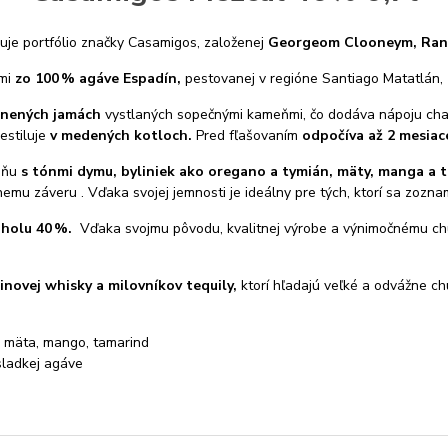
ruje portfólio značky Casamigos, založenej
Georgeom Clooneym, Ran
ami
zo 100 % agáve Espadín,
pestovanej v regióne Santiago Matatlán,
linených jamách
vystlaných sopečnými kameňmi, čo dodáva nápoju char
estiluje
v medených kotloch.
Pred fľašovaním
odpočíva až 2 mesiac
vôňu
s tónmi dymu, byliniek ako oregano a tymián, mäty, manga a 
mu záveru . Vďaka svojej jemnosti je ideálny pre tých, ktorí sa zozna
holu 40 %.
Vďaka svojmu pôvodu, kvalitnej výrobe a výnimočnému ch
inovej whisky a milovníkov tequily,
ktorí hľadajú veľké a odvážne ch
, mäta, mango, tamarind
sladkej agáve