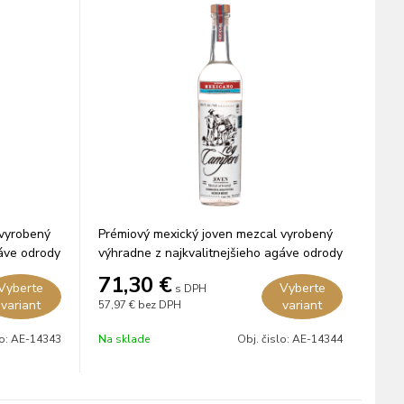
 vyrobený
Prémiový mexický joven mezcal vyrobený
gáve odrody
výhradne z najkvalitnejšieho agáve odrody
maguey Mexicano.
71,30
€
Vyberte
Vyberte
s DPH
variant
variant
57,97 €
bez DPH
lo:
AE-14343
Na sklade
Obj. čislo:
AE-14344