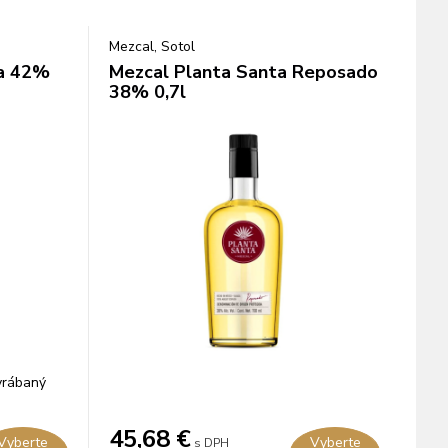
Mezcal, Sotol
da 42%
Mezcal Planta Santa Reposado
38% 0,7l
yrábaný
45,68
€
Vyberte
Vyberte
s DPH