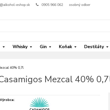
o@alkohol-eshop.sk
0905 966 062
osobný odber
m
Whisky
Gin
Koňak
Destiláty
ezcal 40% 0,7l
Casamigos Mezcal 40% 0,7
Výrobca: